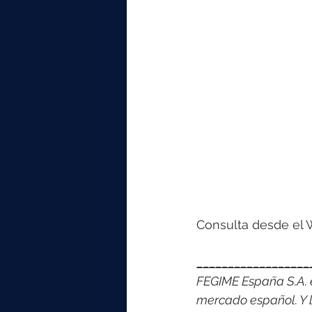
Consulta desde el 
__________________
FEGIME España S.A. es
mercado español. Y l