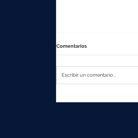
Comentarios
Escribir un comentario...
La colección Element
crece con Iska