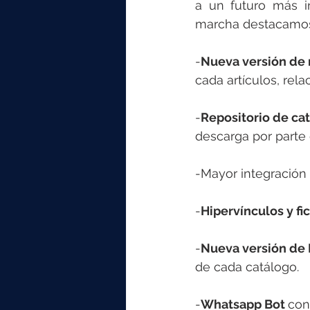
elektrotools-P059000
elekt
a un futuro más i
marcha destacamos
elektrotools-P065000
elekt
-
Nueva versión de 
cada artículos, rel
elektrotools-P045000
elekt
-
Repositorio de cat
descarga por parte 
elektrotools-P099000
elekt
-Mayor integración 
-
Hipervínculos y fi
-
Nueva versión de
de cada catálogo.
-
Whatsapp Bot 
con