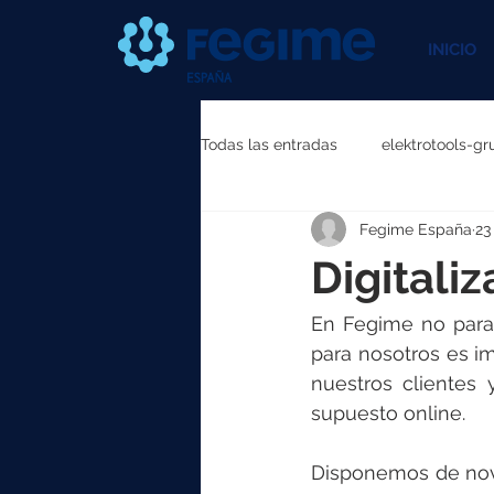
INICIO
Todas las entradas
elektrotools-gr
Fegime España
23
elektrotools-P111000
elektr
Digitali
elektrotools-P087000
elekt
En Fegime no param
para nosotros es im
nuestros clientes 
elektrotools-P040000
elekt
supuesto online.
Disponemos de nove