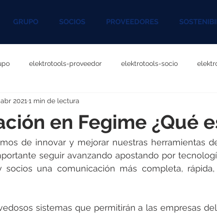
GRUPO
SOCIOS
PROVEEDORES
SOSTENIBI
upo
elektrotools-proveedor
elektrotools-socio
elekt
 abr 2021
1 min de lectura
otools-P060000
elektrotools-P027000
elektrotools-P1020
zación en Fegime ¿Qué e
rotools-P096000
elektrotools-P041000
elektrotools-P083
os de innovar y mejorar nuestras herramientas de d
portante seguir avanzando apostando por tecnología 
y socios una comunicación más completa, rápida, s
rotools-P046000
elektrotools-P121000
elektrotools-P1180
dosos sistemas que permitirán a las empresas del 