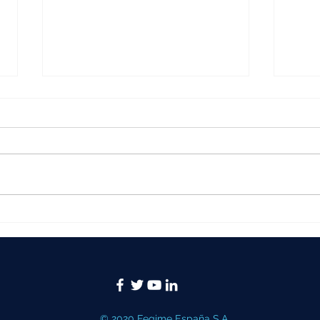
Puentes salvacables, paso
El s
seguro para público y
3MP
vehículos en eventos
refu
los 
tier
© 2020 Fegime España S.A.