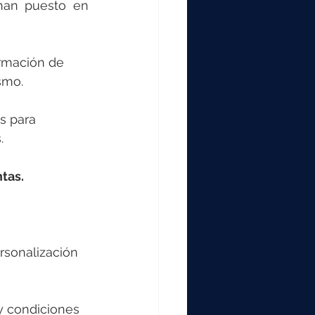
000
han puesto en 
2000
rmación de 
smo.
0
s para 
.
tas.
rsonalización 
y condiciones 