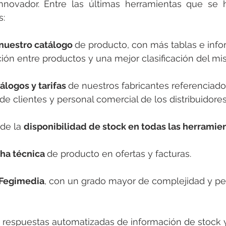
rotools-P086000
elektrotools-P033000
elektrotools-P043
nnovador. Entre las últimas herramientas que se 
: 
rotools-P040000
elektrotools-P059000
elektrotools-P00
nuestro catálogo 
de producto, con más tablas e info
ación entre productos y una mejor clasificación del mi
rotools-P052000
elektrotools-P01961
elektrotools-P06400
álogos y tarifas 
de nuestros fabricantes referenciado
de clientes y personal comercial de los distribuidores
rotools-P046000
de la 
disponibilidad de stock en todas las herramien
cha técnica 
de producto en ofertas y facturas.
 Fegimedia
, con un grado mayor de complejidad y pe
 respuestas automatizadas de información de stock 