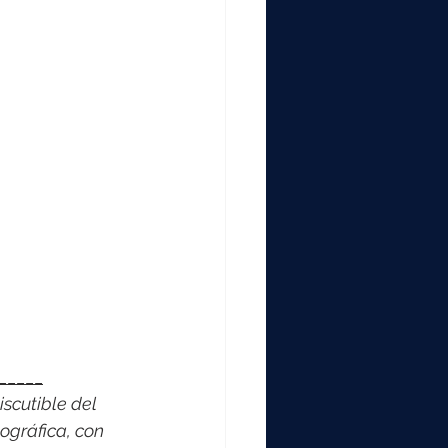
_____
scutible del 
ográfica, con 