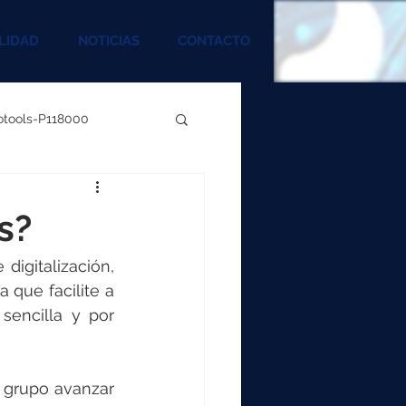
LIDAD
NOTICIAS
CONTACTO
rotools-P118000
00
s?
000
igitalización, 
que facilite a 
encilla y por 
00
grupo avanzar 