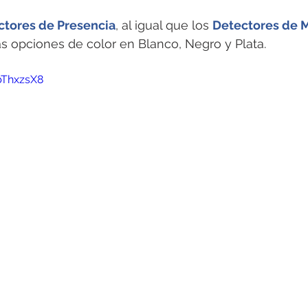
rotools-P086000
elektrotools-P033000
elektrotools-P043
ctores de Presencia
, al igual que los 
Detectores de 
s opciones de color en Blanco, Negro y Plata. 
rotools-P040000
elektrotools-P059000
elektrotools-P00
bThxzsX8
rotools-P052000
elektrotools-P01961
elektrotools-P06400
rotools-P046000