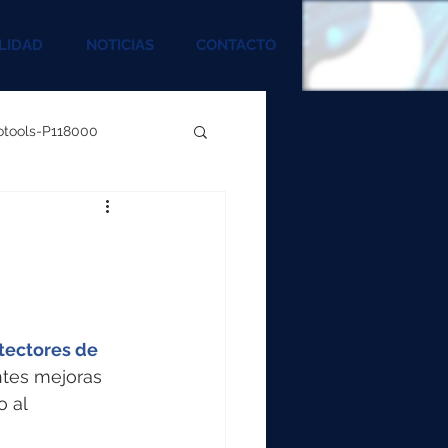
LIDAD
NOTICIAS
CONTACTO
rotools-P118000
00
000
tectores de 
00
ntes mejoras 
 al 