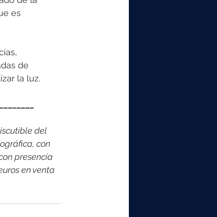
ue es 
ias, 
adas de 
ar la luz. 
________
scutible del 
ográfica, con 
con presencia 
euros en venta 