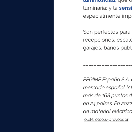
luminaria; y la 
sens
especialmente impo
Son perfectos para s
recepciones, escale
garajes, baños públi
__________________
FEGIME España S.A. es
mercado español. Y l
más de 168 puntos d
en 24 países. En 202
de material eléctri
elektrotools-proveedor