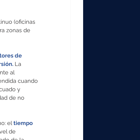
inuo (oficinas 
ra zonas de 
tores de 
sión. 
La 
te al 
cendida cuando 
ecuado y 
dad de no 
o: el 
tiempo
vel de 
ado de la 