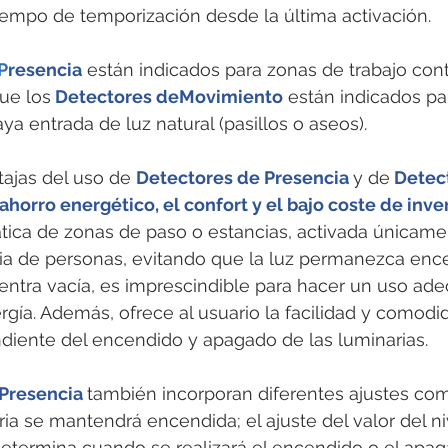
tiempo de temporización desde la última activación. 
 P
resencia
 están indicados para zonas de trabajo cont
que los
 Detectores deMovimiento
 están indicados pa
a entrada de luz natural (pasillos o aseos).
tajas del uso de 
Detectores de Presencia 
y de
 Detec
ahorro energético, el confort y el bajo coste de inver
tica de zonas de paso o estancias, activada únicamen
cia de personas, evitando que la luz permanezca en
entra vacía, es imprescindible para hacer un uso ad
rgía. Además, ofrece al usuario la facilidad y comodi
diente del encendido y apagado de las luminarias. 
Presencia 
también incorporan diferentes ajustes com
ria se mantendrá encendida; el ajuste del valor del ni
etermina cuando se realizará el encendido o el apag