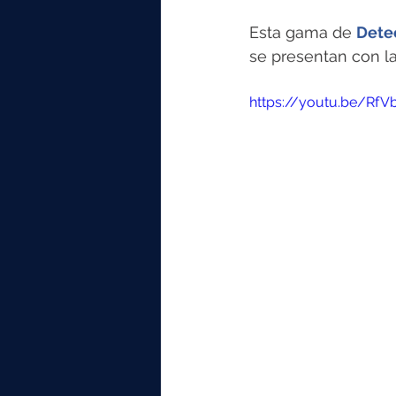
elektrotools-P059000
elekt
Esta gama de 
Dete
se presentan con la
elektrotools-P065000
elekt
https://youtu.be/RfV
elektrotools-P045000
elekt
elektrotools-P099000
elekt