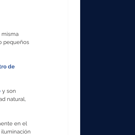
la misma 
do pequeños 
ro de 
e
y son 
d natural, 
ente en el 
iluminación 