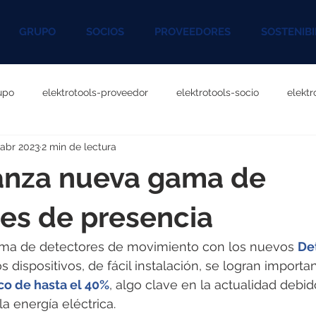
GRUPO
SOCIOS
PROVEEDORES
SOSTENIBI
upo
elektrotools-proveedor
elektrotools-socio
elekt
 abr 2023
2 min de lectura
otools-P060000
elektrotools-P027000
elektrotools-P1020
anza nueva gama de
rotools-P096000
elektrotools-P041000
elektrotools-P083
es de presencia
ama de detectores de movimiento con los nuevos 
De
rotools-P046000
elektrotools-P121000
elektrotools-P1180
s dispositivos, de fácil instalación, se logran importa
co de hasta el 40%
, algo clave en la actualidad debido
a energía eléctrica.