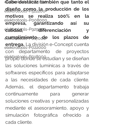
Cabe destacar también que tanto el 
elektrotools-P085000
diseño como la producción de los 
elektrotools-P522200
motivos se realiza 100% en la 
elektrotools-P008000
empresa, garantizando así su 
elektrotools-P929000
calidad, diferenciación y 
cumplimiento de los plazos de 
elektrotools-P017000
entrega.
 La división e-Concept cuenta 
elektrotools-P022000
con departamento de proyectos 
elektrotools-P018000
propio donde se estudian y se diseñan 
las soluciones lumínicas a través de 
softwares específicos para adaptarse 
a las necesidades de cada cliente. 
Además, el departamento trabaja 
continuamente para generar 
soluciones creativas y personalizadas 
mediante el asesoramiento, apoyo y 
simulación fotográfica ofrecido a 
cada cliente.