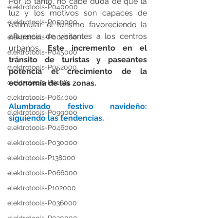
Por lo tanto, no cabe duda de que la 
elektrotools-P040000
luz y los motivos son capaces de 
elektrotools-P059000
estimular el turismo favoreciendo la 
afluencia de visitantes a los centros 
elektrotools-P002000
urbanos. 
Este incremento en el 
elektrotools-P045000
tránsito de turistas y paseantes 
elektrotools-P052000
potencia el crecimiento de la 
elektrotools-P01961
economía de las zonas.                                                           
elektrotools-P064000
Alumbrado festivo navideño: 
elektrotools-P099000
siguiendo las tendencias. 
elektrotools-P046000
elektrotools-P030000
elektrotools-P138000
elektrotools-P066000
elektrotools-P102000
elektrotools-P036000