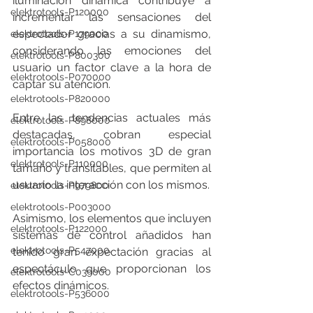
iluminación dinámica contribuye a 
elektrotools-P120000
incrementar las sensaciones del 
espectador gracias a su dinamismo, 
elektrotools-P179000
considerando las emociones del 
elektrotools-P800300
usuario un factor clave a la hora de 
elektrotools-P070000
captar su atención.
elektrotools-P820000
Entre las tendencias actuales más 
elektrotools-P898000
destacadas, cobran especial 
elektrotools-P058000
importancia los motivos 3D de gran 
elektrotools-P110000
tamaño y transitables, que permiten al 
usuario la interacción con los mismos.
elektrotools-P979800
elektrotools-P003000
Asimismo, los elementos que incluyen 
elektrotools-P122000
sistemas de control añadidos han 
elektrotools-P547000
tenido gran expectación gracias al 
espectáculo que proporcionan los 
elektrotools-C039000
efectos dinámicos.
elektrotools-P536000