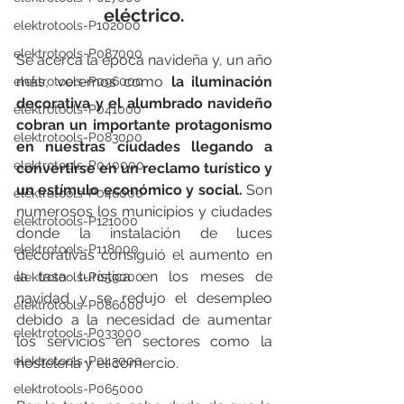
eléctrico.
elektrotools-P102000
elektrotools-P087000
Se acerca la época navideña y, un año 
más, veremos como 
la iluminación 
elektrotools-P096000
decorativa y el alumbrado navideño 
elektrotools-P041000
cobran un importante protagonismo 
elektrotools-P083000
en nuestras ciudades llegando a 
elektrotools-P040000
convertirse en un reclamo turístico y 
un estímulo económico y social.
 Son 
elektrotools-P046000
numerosos los municipios y ciudades 
elektrotools-P121000
donde la instalación de luces 
elektrotools-P118000
decorativas consiguió el aumento en 
la tasa turística en los meses de 
elektrotools-P059000
navidad y se redujo el desempleo 
elektrotools-P086000
debido a la necesidad de aumentar 
elektrotools-P033000
los servicios en sectores como la 
elektrotools-P043000
hostelería y el comercio. 
elektrotools-P065000