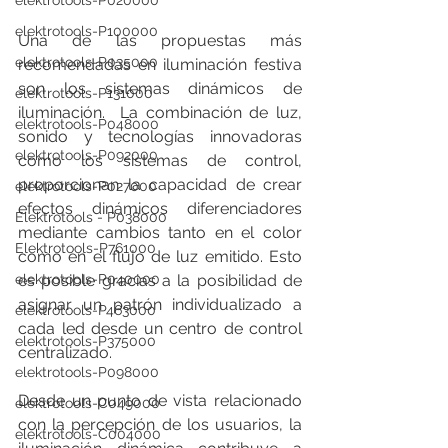
elektrotools-P020000
elektrotools-P100000
Una de las propuestas más 
elektrotools-P035000
recomendadas en iluminación festiva 
son los sistemas dinámicos de 
elektrotools-P131000
iluminación.  La combinación de luz, 
elektrotools-P048000
sonido y tecnologías innovadoras 
elektrotools-P092000
como los sistemas de control, 
proporcionan la capacidad de crear 
elektrotools-P027000
efectos dinámicos diferenciadores 
Elektrotools - P038000
mediante cambios tanto en el color 
Elektrotools-P761000
como en el flujo de luz emitido. Esto 
es posible gracias a la posibilidad de 
elektrotools-P040000
asignar un patrón individualizado a 
elektrotools-P463000
cada led desde un centro de control 
elektrotools-P375000
centralizado.
elektrotools-P098000
Desde un punto de vista relacionado 
elektrotools-C049000
con la percepción de los usuarios, la 
elektrotools-C004000