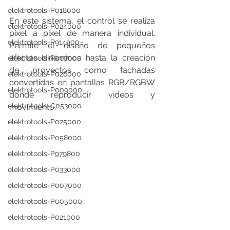
elektrotools-P018000
En este sistema, el control se realiza 
elektrotools-P024000
píxel a píxel de manera individual. 
elektrotools-P914900
Permite el diseño de pequeños 
efectos dinámicos hasta la creación 
elektrotools-P007000
de proyectos como fachadas 
elektrotools-P026000
convertidas en pantallas RGB/RGBW 
elektrotools-P009000
donde reproducir videos y 
elektrotools-C053000
movimiento.
elektrotools-P025000
elektrotools-P058000
elektrotools-P979800
elektrotools-P033000
elektrotools-P007000
elektrotools-P005000
elektrotools-P021000