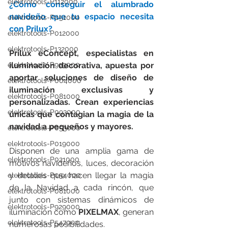
elektrotools-P112000
¿Cómo conseguir el alumbrado 
navideño que tu espacio necesita 
elektrotools-P051000
con Prilux?
elektrotools-P012000
elektrotools-P132000
Prilux eConcept, especialistas en 
iluminación decorativa, apuesta por 
elektrotools-P993000
aportar soluciones de diseño de 
elektrotools-P004000
iluminación exclusivas y 
elektrotools-P081000
personalizadas. Crean experiencias 
elektrotools-P093000
únicas que contagian la magia de la 
navidad a pequeños y mayores.
elektrotools-P053000
elektrotools-P019000
Disponen de una amplia gama de 
elektrotools-P021000
motivos navideños, luces, decoración 
y detalles que hacen llegar la magia 
elektrotools-P054000
de la Navidad a cada rincón, que 
elektrotools-P081000
junto con sistemas dinámicos de 
elektrotools-P929000
iluminación como 
PIXELMAX
, generan 
elektrotools-P547000
numerosas posibilidades.