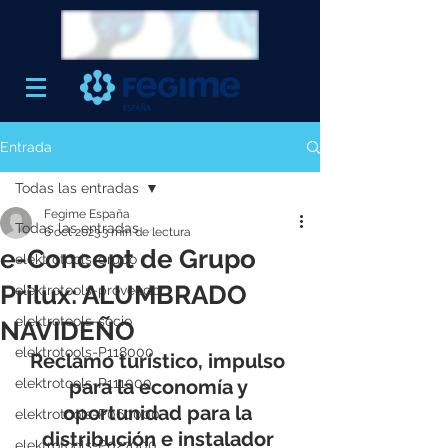
Entrada
Todas las entradas
Fegime España
Todas las entradas
6 oct 2023
3 min de lectura
e-Concept de Grupo
elektrotools-grupo
Prilux: ALUMBRADO
elektrotools-proveedor
elektrotools-socio
NAVIDEÑO
elektrotools-P118000
Reclamo turístico, impulso 
elektrotools-P111000
para la economía y 
oportunidad para la 
elektrotools-P060000
distribución e instalador 
elektrotools-P027000