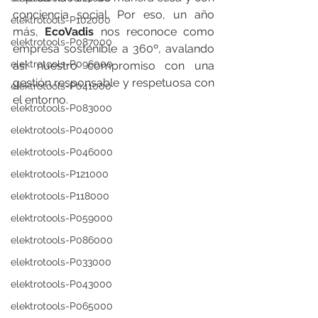
conciencia social. Por eso, un año 
elektrotools-P102000
más, 
EcoVadis 
nos reconoce como 
elektrotools-P087000
empresa sostenible a 360º, avalando 
elektrotools-P096000
así nuestro compromiso con una 
gestión responsable y respetuosa con 
elektrotools-P041000
el entorno.
elektrotools-P083000
elektrotools-P040000
elektrotools-P046000
elektrotools-P121000
elektrotools-P118000
elektrotools-P059000
elektrotools-P086000
elektrotools-P033000
elektrotools-P043000
elektrotools-P065000