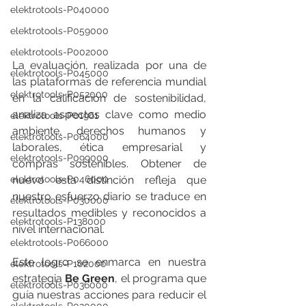
elektrotools-P040000
elektrotools-P059000
elektrotools-P002000
La evaluación, realizada por una de 
elektrotools-P045000
las plataformas de referencia mundial 
elektrotools-P052000
en la calificación de sostenibilidad, 
analiza aspectos clave como medio 
elektrotools-P01961
ambiente, derechos humanos y 
elektrotools-P064000
laborales, ética empresarial y 
elektrotools-P099000
compras sostenibles. Obtener de 
elektrotools-P046000
nuevo esta distinción refleja que 
nuestro esfuerzo diario se traduce en 
elektrotools-P030000
resultados medibles y reconocidos a 
elektrotools-P138000
nivel internacional.
elektrotools-P066000
Este logro se enmarca en nuestra 
elektrotools-P102000
estrategia 
Be Green
, el programa que 
elektrotools-P036000
guía nuestras acciones para reducir el 