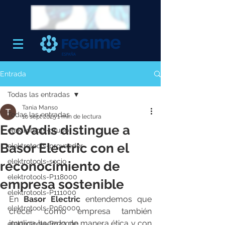
Entrada
Todas las entradas
Tania Manso
Todas las entradas
10 sept 2025
1 min de lectura
EcoVadis distingue a
elektrotools-grupo
Basor Electric con el
elektrotools-proveedor
elektrotools-socio
reconocimiento de
elektrotools-P118000
empresa sostenible
elektrotools-P111000
En 
Basor Electric
 entendemos que 
elektrotools-P060000
crecer como empresa también 
implica hacerlo de manera ética y con 
elektrotools-P027000