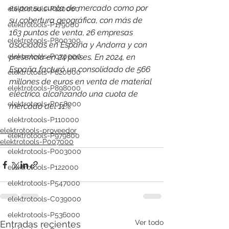
es por su cuota de mercado como por 
elektrotools-P120000
su cobertura geográfica, con más de 
elektrotools-P179000
163 puntos de venta, 26 empresas 
elektrotools-P800300
asociadas en España y Andorra y con 
elektrotools-P070000
presencia en 24 países. 
En 2024, en 
España facturó un consolidado de 566 
elektrotools-P820000
millones de euros en venta de material 
elektrotools-P898000
eléctrico, alcanzando una cuota de 
elektrotools-P058000
mercado del 11%
elektrotools-P110000
elektrotools-proveedor
elektrotools-P979800
elektrotools-P007000
elektrotools-P003000
elektrotools-P122000
elektrotools-P547000
elektrotools-C039000
elektrotools-P536000
Ver todo
Entradas recientes