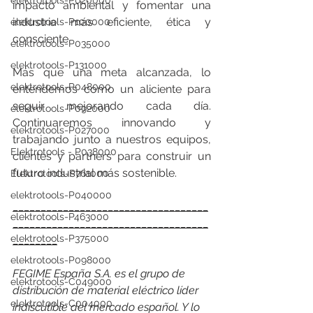
elektrotools-P020000
impacto ambiental y fomentar una 
industria más eficiente, ética y 
elektrotools-P100000
consciente.
elektrotools-P035000
elektrotools-P131000
Más que una meta alcanzada, lo 
elektrotools-P048000
entendemos como un aliciente para 
seguir mejorando cada día. 
elektrotools-P092000
Continuaremos innovando y 
elektrotools-P027000
trabajando junto a nuestros equipos, 
Elektrotools - P038000
clientes y partners para construir un 
futuro industrial más sostenible.
Elektrotools-P761000
elektrotools-P040000
___________________________________
elektrotools-P463000
___________________________________
elektrotools-P375000
________
elektrotools-P098000
FEGIME España S.A. es el grupo de 
elektrotools-C049000
distribución de material eléctrico líder 
elektrotools-C004000
indiscutible del mercado español. Y lo 