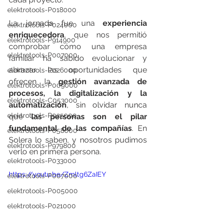
elektrotools-P018000
La jornada fue una 
experiencia 
elektrotools-P024000
enriquecedora
, que nos permitió 
elektrotools-P914900
comprobar cómo una empresa 
elektrotools-P007000
familiar ha sabido evolucionar y 
abrazar las oportunidades que 
elektrotools-P026000
ofrecen la 
gestión avanzada de 
elektrotools-P009000
procesos, la digitalización y la 
elektrotools-C053000
automatización
, sin olvidar nunca 
elektrotools-P025000
que 
las personas son el pilar 
fundamental de las compañías
. En 
elektrotools-P058000
Solera lo saben, y nosotros pudimos 
elektrotools-P979800
verlo en primera persona.
elektrotools-P033000
https://youtu.be/Zmltg6ZaIEY
elektrotools-P007000
elektrotools-P005000
elektrotools-P021000