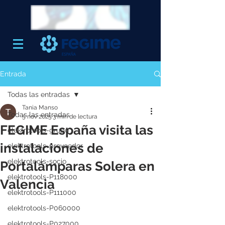
Entrada
Todas las entradas
Tania Manso
Todas las entradas
5 nov 2025
3 min de lectura
FEGIME España visita las
elektrotools-grupo
instalaciones de
elektrotools-proveedor
elektrotools-socio
Portalámparas Solera en
elektrotools-P118000
Valencia
elektrotools-P111000
elektrotools-P060000
elektrotools-P027000