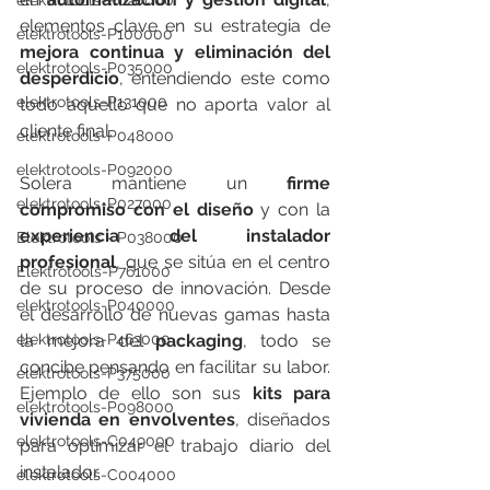
elektrotools-P020000
elementos clave en su estrategia de 
elektrotools-P100000
mejora continua y eliminación del 
elektrotools-P035000
desperdicio
, entendiendo este como 
elektrotools-P131000
todo aquello que no aporta valor al 
cliente final.
elektrotools-P048000
elektrotools-P092000
Solera mantiene un 
firme 
elektrotools-P027000
compromiso con el diseño
 y con la 
experiencia del instalador 
Elektrotools - P038000
profesional
, que se sitúa en el centro 
Elektrotools-P761000
de su proceso de innovación. Desde 
elektrotools-P040000
el desarrollo de nuevas gamas hasta 
elektrotools-P463000
la mejora del 
packaging
, todo se 
concibe pensando en facilitar su labor. 
elektrotools-P375000
Ejemplo de ello son sus 
kits para 
elektrotools-P098000
vivienda en envolventes
, diseñados 
elektrotools-C049000
para optimizar el trabajo diario del 
instalador.
elektrotools-C004000