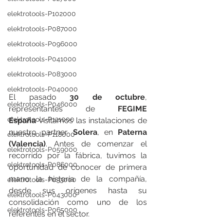
elektrotools-P102000
elektrotools-P087000
elektrotools-P096000
elektrotools-P041000
elektrotools-P083000
elektrotools-P040000
El pasado 
30 de octubre
, 
elektrotools-P046000
representantes de 
FEGIME 
elektrotools-P121000
España
 visitamos las instalaciones de 
nuestro partner 
Solera
, en 
Paterna 
elektrotools-P118000
(Valencia)
. Antes de comenzar el 
elektrotools-P059000
recorrido por la fábrica, tuvimos la 
elektrotools-P086000
oportunidad de conocer de primera 
mano la historia de la compañía, 
elektrotools-P033000
desde sus orígenes hasta su 
elektrotools-P043000
consolidación como uno de los 
elektrotools-P065000
referentes en el sector.