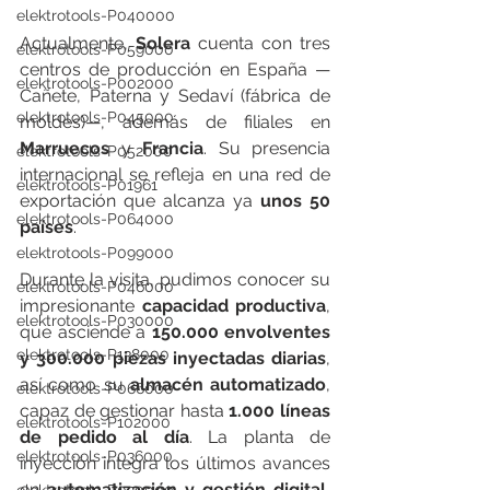
elektrotools-P040000
Actualmente, 
Solera
 cuenta con tres 
elektrotools-P059000
centros de producción en España —
elektrotools-P002000
Cañete, Paterna y Sedaví (fábrica de 
elektrotools-P045000
moldes)—, además de filiales en 
Marruecos
 y 
Francia
. Su presencia 
elektrotools-P052000
internacional se refleja en una red de 
elektrotools-P01961
exportación que alcanza ya 
unos 50 
elektrotools-P064000
países
.
elektrotools-P099000
Durante la visita, pudimos conocer su 
elektrotools-P046000
impresionante 
capacidad productiva
, 
elektrotools-P030000
que asciende a 
150.000 envolventes 
elektrotools-P138000
y 300.000 piezas inyectadas diarias
, 
así como su 
almacén automatizado
, 
elektrotools-P066000
capaz de gestionar hasta 
1.000 líneas 
elektrotools-P102000
de pedido al día
. La planta de 
elektrotools-P036000
inyección integra los últimos avances 
en 
automatización y gestión digital
, 