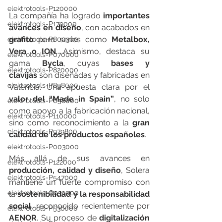
elektrotools-P120000
La compañía ha logrado 
importantes 
elektrotools-P179000
avances en diseño
, con acabados en 
grafito
 para series como 
Metalbox, 
elektrotools-P800300
Vera o ION
. Asimismo, destaca su 
elektrotools-P070000
gama 
Bycla
, cuyas 
bases y 
elektrotools-P820000
clavijas
 son diseñadas y fabricadas en 
elektrotools-P898000
Valencia. Una apuesta clara por el 
valor del “Made in Spain”
, no solo 
elektrotools-P058000
como apoyo a la fabricación nacional, 
elektrotools-P110000
sino como reconocimiento a la 
gran 
elektrotools-P979800
calidad de los productos españoles
.
elektrotools-P003000
Más allá de sus avances en 
elektrotools-P122000
producción, calidad y diseño
, Solera 
elektrotools-P547000
mantiene un fuerte compromiso con 
elektrotools-C039000
la 
sostenibilidad y la responsabilidad 
social
, reconocido recientemente por 
elektrotools-P536000
AENOR
. Su proceso de 
digitalización 