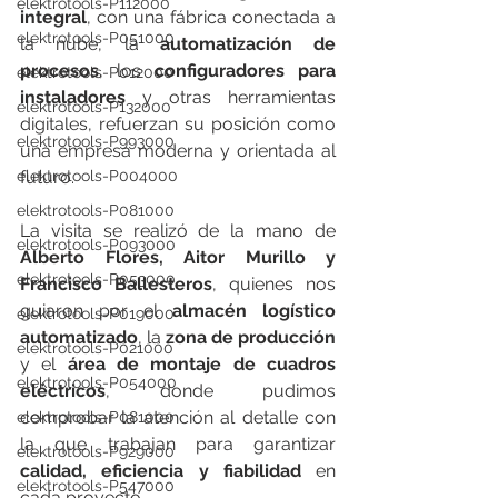
elektrotools-P112000
integral
, con una fábrica conectada a 
elektrotools-P051000
la nube, la 
automatización de 
procesos
, los 
configuradores para 
elektrotools-P012000
instaladores
 y otras herramientas 
elektrotools-P132000
digitales, refuerzan su posición como 
elektrotools-P993000
una empresa moderna y orientada al 
elektrotools-P004000
futuro.
elektrotools-P081000
La visita se realizó de la mano de 
elektrotools-P093000
Alberto Flores, Aitor Murillo y 
elektrotools-P053000
Francisco Ballesteros
, quienes nos 
guiaron por el 
almacén logístico 
elektrotools-P019000
automatizado
, la 
zona de producción
elektrotools-P021000
y el 
área de montaje de cuadros 
elektrotools-P054000
eléctricos
, donde pudimos 
comprobar la atención al detalle con 
elektrotools-P081000
la que trabajan para garantizar 
elektrotools-P929000
calidad, eficiencia y fiabilidad
 en 
elektrotools-P547000
cada proyecto.