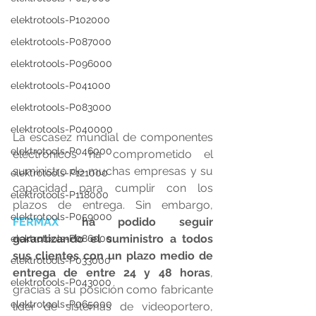
elektrotools-P102000
elektrotools-P087000
elektrotools-P096000
elektrotools-P041000
elektrotools-P083000
elektrotools-P040000
La escasez mundial de componentes 
elektrotools-P046000
electrónicos ha comprometido el 
suministro de muchas empresas y su 
elektrotools-P121000
capacidad para cumplir con los 
elektrotools-P118000
plazos de entrega. Sin embargo, 
elektrotools-P059000
FERMAX
 ha podido seguir 
garantizando el suministro a todos 
elektrotools-P086000
sus clientes con un plazo medio de 
elektrotools-P033000
entrega de entre 24 y 48 horas
, 
elektrotools-P043000
gracias a su posición como fabricante 
elektrotools-P065000
líder de sistemas de videoportero, 