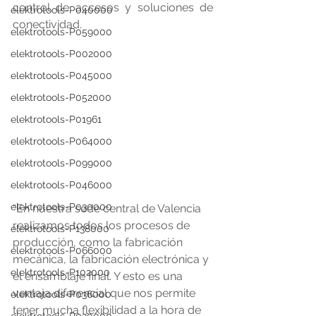
control de accesos y soluciones de 
elektrotools-P040000
conectividad.
elektrotools-P059000
elektrotools-P002000
elektrotools-P045000
elektrotools-P052000
elektrotools-P01961
elektrotools-P064000
elektrotools-P099000
elektrotools-P046000
elektrotools-P030000
“En nuestra sede central de Valencia 
realizamos todos los procesos de 
elektrotools-P138000
producción, como la fabricación 
elektrotools-P066000
mecánica, la fabricación electrónica y 
elektrotools-P102000
el ensamblaje final. Y esto es una 
ventaja diferencial que nos permite 
elektrotools-P036000
tener mucha flexibilidad a la hora de 