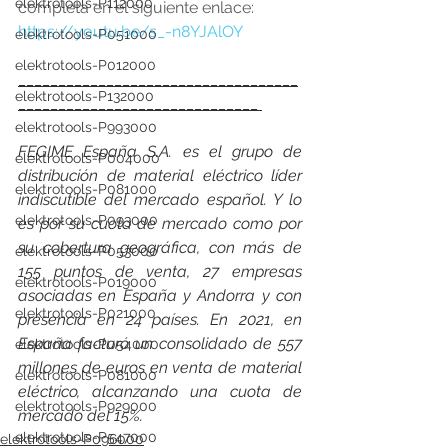
elektrotools-P112000
completa en el siguiente enlace: 
https://youtu.be/s_-n8YJAlOY
elektrotools-P051000
elektrotools-P012000
___________________________________
elektrotools-P132000
______________________________ 
elektrotools-P993000
FEGIME España S.A. es el grupo de 
elektrotools-P004000
distribución de material eléctrico líder 
elektrotools-P081000
indiscutible del mercado español. Y lo 
elektrotools-P093000
es por su cuota de mercado como por 
su cobertura geográfica, con más de 
elektrotools-P053000
155 puntos de venta, 27 empresas 
elektrotools-P019000
asociadas en España y Andorra y con 
elektrotools-P021000
presencia en 24 países. En 2021, en 
España facturó un consolidado de 557 
elektrotools-P054000
millones de euros en venta de material 
elektrotools-P081000
eléctrico, alcanzando una cuota de 
elektrotools-P929000
mercado del 15%.
elektrotools-P547000
elektrotools-P096000