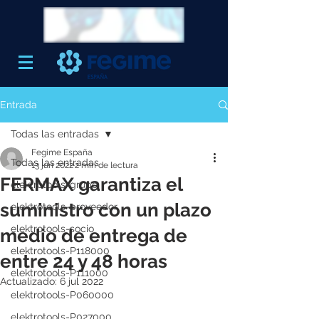
Entrada
Todas las entradas
Fegime España
Todas las entradas
13 jun 2022
2 min de lectura
FERMAX garantiza el
elektrotools-grupo
suministro con un plazo
elektrotools-proveedor
elektrotools-socio
medio de entrega de
elektrotools-P118000
entre 24 y 48 horas
elektrotools-P111000
Actualizado:
6 jul 2022
elektrotools-P060000
elektrotools-P027000