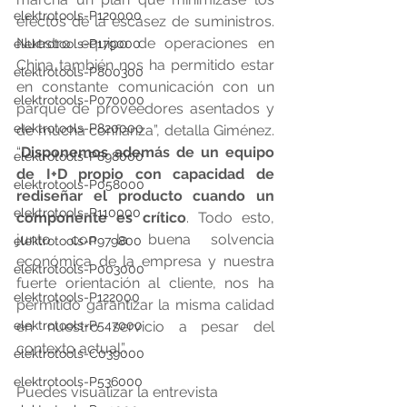
elektrotools-P120000
efectos de la escasez de suministros. 
Nuestro equipo de operaciones en 
elektrotools-P179000
China también nos ha permitido estar 
elektrotools-P800300
en constante comunicación con un 
elektrotools-P070000
parque de proveedores asentados y 
elektrotools-P820000
de mucha confianza”, detalla Giménez. 
“
Disponemos además de un equipo 
elektrotools-P898000
de I+D propio con capacidad de 
elektrotools-P058000
rediseñar el producto cuando un 
elektrotools-P110000
componente es crítico
. Todo esto, 
junto con la buena solvencia 
elektrotools-P979800
económica de la empresa y nuestra 
elektrotools-P003000
fuerte orientación al cliente, nos ha 
elektrotools-P122000
permitido garantizar la misma calidad 
elektrotools-P547000
en nuestro servicio a pesar del 
contexto actual”. 
elektrotools-C039000
elektrotools-P536000
Puedes visualizar la entrevista 