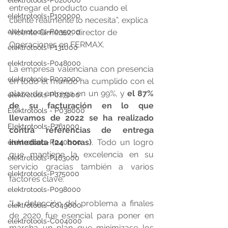
elektrotools-P020000
entregar el producto cuando el 
elektrotools-P100000
cliente realmente lo necesita”, explica 
elektrotools-P035000
Vicente Giménez, director de 
Operaciones en FERMAX.
elektrotools-P131000
elektrotools-P048000
La empresa valenciana con presencia 
elektrotools-P092000
en todo el mundo ha cumplido con el 
plazo de entrega en un 99%, y 
el 87% 
elektrotools-P027000
de su facturación en lo que 
Elektrotools - P038000
llevamos de 2022 se ha realizado 
Elektrotools-P761000
contra referencias de entrega 
inmediata (24 horas)
. Todo un logro 
elektrotools-P040000
que mantiene la excelencia en su 
elektrotools-P463000
servicio gracias también a varios 
elektrotools-P375000
factores clave. 
elektrotools-P098000
“La detección del problema a finales 
elektrotools-C049000
de 2020 fue esencial para poner en 
elektrotools-C004000
marcha un plan que minimizase los 