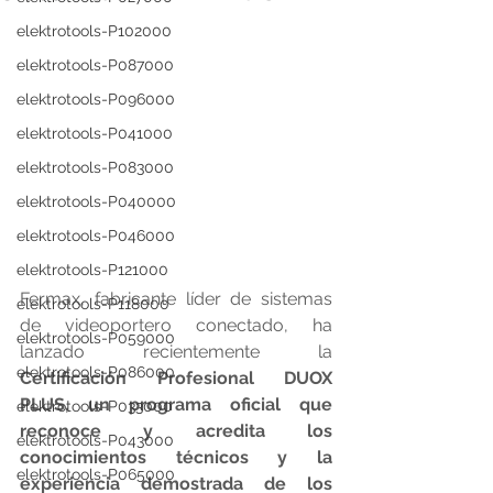
elektrotools-P102000
elektrotools-P087000
elektrotools-P096000
elektrotools-P041000
elektrotools-P083000
elektrotools-P040000
elektrotools-P046000
elektrotools-P121000
Fermax, fabricante líder de sistemas 
elektrotools-P118000
de videoportero conectado, ha 
elektrotools-P059000
lanzado recientemente la 
elektrotools-P086000
Certificación Profesional DUOX 
PLUS, un programa oficial que 
elektrotools-P033000
reconoce y acredita los 
elektrotools-P043000
conocimientos técnicos y la 
elektrotools-P065000
experiencia demostrada de los 