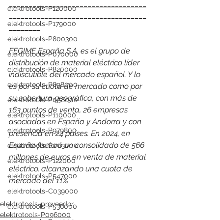
___________________________________
elektrotools-P120000
___________________________________
elektrotools-P179000
________
elektrotools-P800300
FEGIME España S.A. es el grupo de 
elektrotools-P070000
distribución de material eléctrico líder 
elektrotools-P820000
indiscutible del mercado español. Y lo 
elektrotools-P898000
es por su cuota de mercado como por 
su cobertura geográfica, con más de 
elektrotools-P058000
163 puntos de venta, 26 empresas 
elektrotools-P110000
asociadas en España y Andorra y con 
elektrotools-P979800
presencia en 24 países. 
En 2024, en 
España facturó un consolidado de 566 
elektrotools-P003000
millones de euros en venta de material 
elektrotools-P122000
eléctrico, alcanzando una cuota de 
elektrotools-P547000
mercado del 11%
elektrotools-C039000
elektrotools-proveedor
elektrotools-P536000
elektrotools-P096000