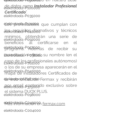
elektrotools-P020000
de datos como
 Instalador Profesional 
elektrotools-P100000
Certificado
”.
elektrotools-P035000
elektrotools-P131000
Los profesionales que cumplan con 
los requisitos formativos y técnicos 
elektrotools-P048000
mínimos, obtendrán una serie de 
elektrotools-P092000
beneficios al certificarse en el 
elektrotools-P027000
programa. Además de recibir su 
acreditación oficial, su nombre (en el 
Elektrotools - P038000
caso de los profesionales autónomos) 
Elektrotools-P761000
o los de su empresa aparecerán en el 
elektrotools-P040000
mapa de Instaladores Certificados de 
elektrotools-P463000
la web oficial de Fermax y recibirán 
por email contenido exclusivo sobre 
elektrotools-P375000
el sistema DUOX PLUS.
elektrotools-P098000
elektrotools-C049000
Más información en 
fermax.com
elektrotools-C004000