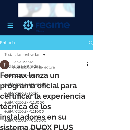
Entrada
Todas las entradas
Tania Manso
Todas las entradas
1 oct 2025
1 min de lectura
Fermax lanza un
elektrotools-grupo
programa oficial para
elektrotools-proveedor
elektrotools-socio
certificar la experiencia
elektrotools-P118000
técnica de los
elektrotools-P111000
instaladores en su
elektrotools-P060000
sistema DUOX PLUS
elektrotools-P027000