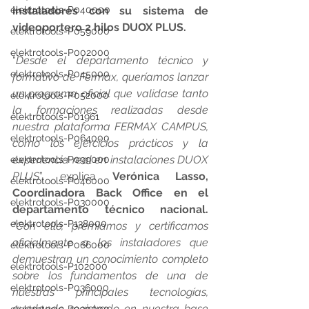
elektrotools-P040000
instaladores con su sistema de 
videoportero 2 hilos DUOX PLUS.
elektrotools-P059000
elektrotools-P002000
“
Desde el departamento técnico y 
elektrotools-P045000
formativo de Fermax, queríamos lanzar 
un programa oficial que validase tanto 
elektrotools-P052000
la formaciones realizadas desde 
elektrotools-P01961
nuestra plataforma FERMAX CAMPUS, 
elektrotools-P064000
como los ejercicios prácticos y la 
experiencia real en instalaciones DUOX 
elektrotools-P099000
PLUS
”, explica 
Verónica Lasso, 
elektrotools-P046000
Coordinadora Back Office en el 
elektrotools-P030000
departamento técnico nacional.
elektrotools-P138000
“Con ello, premiamos y certificamos 
oficialmente a los instaladores que 
elektrotools-P066000
demuestran un conocimiento completo 
elektrotools-P102000
sobre los fundamentos de una de 
elektrotools-P036000
nuestras principales tecnologías, 
quedando registrado en nuestra base 