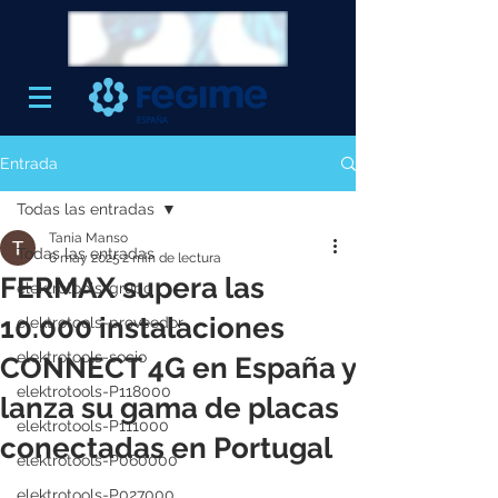
Entrada
Todas las entradas
Tania Manso
Todas las entradas
6 may 2025
2 min de lectura
FERMAX supera las
elektrotools-grupo
10.000 instalaciones
elektrotools-proveedor
elektrotools-socio
CONNECT 4G en España y
elektrotools-P118000
lanza su gama de placas
elektrotools-P111000
conectadas en Portugal
elektrotools-P060000
elektrotools-P027000