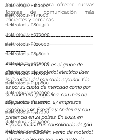
tecnología 4G para ofrecer nuevas 
elektrotools-P120000
formas de comunicación más 
elektrotools-P179000
eficientes y cercanas.
elektrotools-P800300
___________________________________
elektrotools-P070000
___________________________________
elektrotools-P820000
________
elektrotools-P898000
elektrotools-P058000
FEGIME España S.A. es el grupo de 
distribución de material eléctrico líder 
elektrotools-P110000
indiscutible del mercado español. Y lo 
elektrotools-P979800
es por su cuota de mercado como por 
elektrotools-P003000
su cobertura geográfica, con más de 
163 puntos de venta, 27 empresas 
elektrotools-P122000
asociadas en España y Andorra y con 
elektrotools-P547000
presencia en 24 países. 
En 2024, en 
elektrotools-C039000
España facturó un consolidado de 566 
elektrotools-P536000
millones de euros en venta de material 
eléctrico, alcanzando una cuota de 