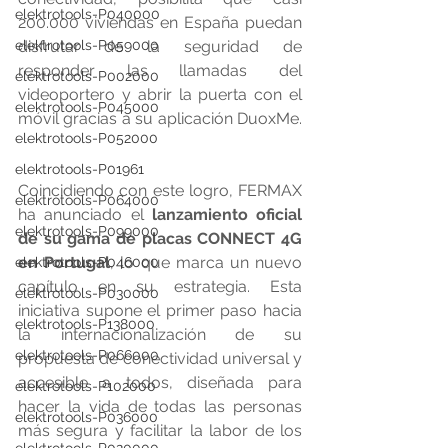
elektrotools-P040000
200.000 viviendas en España puedan 
disfrutar de la seguridad de 
elektrotools-P059000
responder las llamadas del 
elektrotools-P002000
videoportero y abrir la puerta con el 
elektrotools-P045000
móvil gracias a su aplicación DuoxMe. 
elektrotools-P052000
elektrotools-P01961
Coincidiendo con este logro, FERMAX 
elektrotools-P064000
ha anunciado el 
lanzamiento oficial 
elektrotools-P099000
de su gama de placas CONNECT 4G 
en Portugal
, lo que marca un nuevo 
elektrotools-P046000
capítulo en su estrategia. Esta 
elektrotools-P030000
iniciativa supone el primer paso hacia 
elektrotools-P138000
la internacionalización de su 
elektrotools-P066000
propuesta de conectividad universal y 
accesible a todos, diseñada para 
elektrotools-P102000
hacer la vida de todas las personas 
elektrotools-P036000
más segura y facilitar la labor de los 