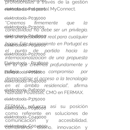
elektrotools-P020000
profesionales a través de la gestión 
remota con el portal MyConnect.
elektrotools-P100000
elektrotools-P035000
“
Creemos firmemente que la 
elektrotools-P131000
conectividad no debe ser un privilegio, 
elektrotools-P048000
sino una posibilidad real para cualquier 
hogar. Este lanzamiento en Portugal es 
elektrotools-P092000
el punto de partida hacia la 
elektrotools-P027000
internacionalización de una propuesta 
Elektrotools - P038000
en la que creemos profundamente y 
refleja nuestro compromiso por 
Elektrotools-P761000
democratizar el acceso a la tecnología 
elektrotools-P040000
en el ámbito residencial
”, afirma 
elektrotools-P463000
Nathalie Pouëssel, CMO en FERMAX.
elektrotools-P375000
FERMAX refuerza así su posición 
elektrotools-P098000
como referente en soluciones de 
elektrotools-C049000
comunicación y accesibilidad, 
elektrotools-C004000
combinando diseño, innovación y 