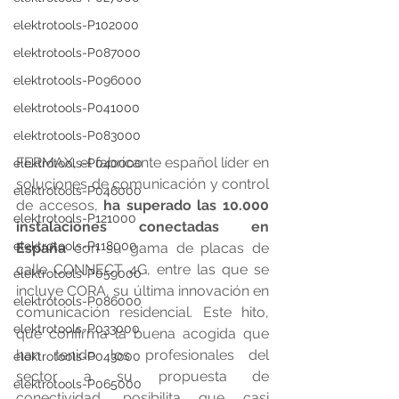
elektrotools-P102000
elektrotools-P087000
elektrotools-P096000
elektrotools-P041000
elektrotools-P083000
FERMAX, el fabricante español líder en 
elektrotools-P040000
soluciones de comunicación y control 
elektrotools-P046000
de accesos, 
ha superado las 10.000 
elektrotools-P121000
instalaciones conectadas en 
elektrotools-P118000
España
 con su gama de placas de 
calle CONNECT 4G, entre las que se 
elektrotools-P059000
incluye CORA, su última innovación en 
elektrotools-P086000
comunicación residencial. Este hito, 
elektrotools-P033000
que confirma la buena acogida que 
han tenido los profesionales del 
elektrotools-P043000
sector a su propuesta de 
elektrotools-P065000
conectividad, posibilita que casi 