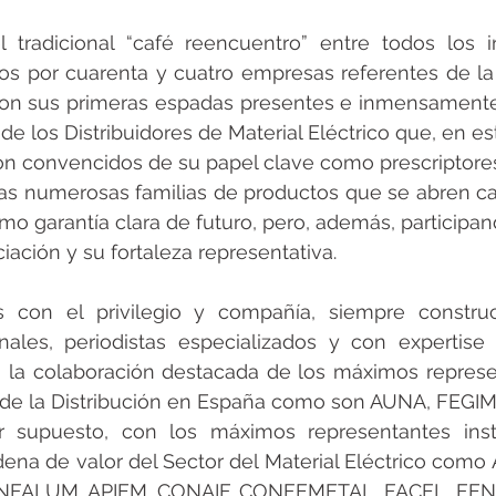
tradicional “café reencuentro” entre todos los in
s por cuarenta y cuatro empresas referentes de la 
con sus primeras espadas presentes e inmensamente p
de los Distribuidores de Material Eléctrico que, en es
on convencidos de su papel clave como prescriptores
las numerosas familias de productos que se abren ca
como garantía clara de futuro, pero, además, participa
iación y su fortaleza representativa.
con el privilegio y compañía, siempre construc
nales, periodistas especializados y con expertise 
n la colaboración destacada de los máximos represe
de la Distribución en España como son AUNA, FEGIM
supuesto, con los máximos representantes insti
dena de valor del Sector del Material Eléctrico como 
NFALUM, APIEM, CONAIF, CONFEMETAL, FACEL, FENI