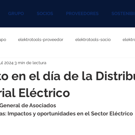
GRUPO
SOCIOS
PROVEEDORES
SOSTENIBI
upo
elektrotools-proveedor
elektrotools-socio
elekt
jul 2024
3 min de lectura
otools-P060000
elektrotools-P027000
elektrotools-P1020
o en el día de la Distri
rotools-P096000
elektrotools-P041000
elektrotools-P083
ial Eléctrico
ea General de Asociados
rotools-P046000
elektrotools-P121000
elektrotools-P1180
cias: Impactos y oportunidades en el Sector Eléctrico