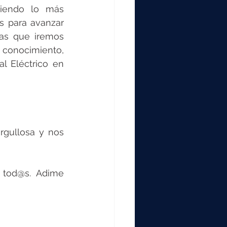
giendo lo más 
 para avanzar 
as que iremos 
conocimiento, 
l Eléctrico en 
gullosa y nos 
 tod@s.  Adime 