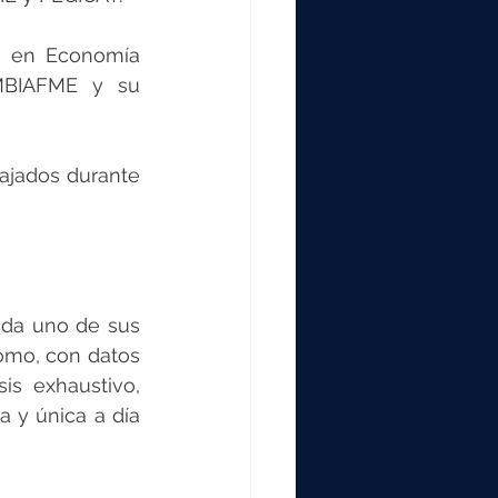
s en Economía 
MBIAFME y su 
ajados durante 
da uno de sus 
ómo, con datos 
s exhaustivo, 
 y única a día 