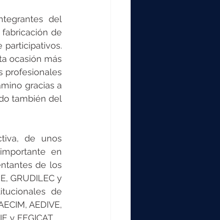
tegrantes del 
fabricación de 
articipativos. 
ta ocasión más 
 profesionales 
mino gracias a 
ndo también del 
tiva, de unos 
importante en 
ntantes de los 
E, GRUDILEC y 
tucionales de 
AECIM, AEDIVE, 
E y FEGICAT.