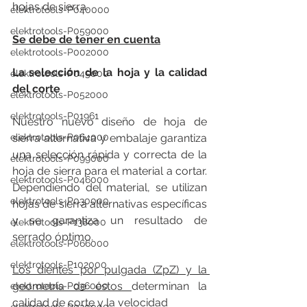
hojas de sierra.
elektrotools-P040000
elektrotools-P059000
Se debe de tener en cuenta
elektrotools-P002000
La selección de la hoja y la calidad 
elektrotools-P045000
del corte
elektrotools-P052000
elektrotools-P01961
Nuestro nuevo diseño de hoja de 
elektrotools-P064000
sierra alternativa y embalaje garantiza 
una selección rápida y correcta de la 
elektrotools-P099000
hoja de sierra para el material a cortar. 
elektrotools-P046000
Dependiendo del material, se utilizan 
elektrotools-P030000
hojas de sierra alternativas específicas 
y se garantiza un resultado de 
elektrotools-P138000
serrado óptimo.
elektrotools-P066000
elektrotools-P102000
Los dientes por pulgada (ZpZ) y la 
geometría de éstos 
determinan la 
elektrotools-P036000
calidad de corte y la velocidad