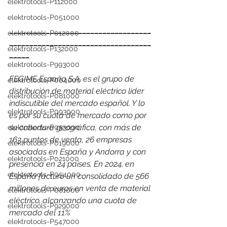
elektrotools-P112000
elektrotools-P051000
___________________________________
elektrotools-P012000
___________________________________
elektrotools-P132000
_____
elektrotools-P993000
FEGIME España S.A. es el grupo de 
elektrotools-P004000
distribución de material eléctrico líder 
elektrotools-P081000
indiscutible del mercado español. Y lo 
elektrotools-P093000
es por su cuota de mercado como por 
su cobertura geográfica, con más de 
elektrotools-P053000
163 puntos de venta, 26 empresas 
elektrotools-P019000
asociadas en España y Andorra y con 
elektrotools-P021000
presencia en 24 países. 
En 2024, en 
elektrotools-P054000
España facturó un consolidado de 566 
millones de euros en venta de material 
elektrotools-P081000
eléctrico, alcanzando una cuota de 
elektrotools-P929000
mercado del 11%
elektrotools-P547000