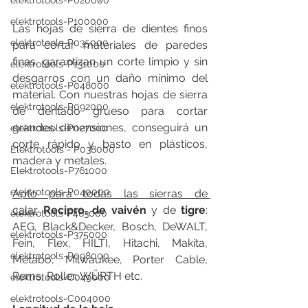
elektrotools-P020000
elektrotools-P100000
Las hojas de sierra de dientes finos 
elektrotools-P035000
para cortar materiales de paredes 
finas, garantizan un corte limpio y sin 
elektrotools-P131000
desgarros con un daño mínimo del 
elektrotools-P048000
material. Con nuestras hojas de sierra 
elektrotools-P092000
de dentado grueso para cortar 
grandes dimensiones, conseguirá un 
elektrotools-P027000
corte rápido y basto en plásticos, 
Elektrotools - P038000
madera y metales.
Elektrotools-P761000
elektrotools-P040000
Apto para todas las sierras de 
calar
Recipro, de vaivén
 y de 
tigre
: 
elektrotools-P463000
AEG, Black&Decker, Bosch, DeWALT, 
elektrotools-P375000
Fein, Flex, HILTI, Hitachi, Makita, 
elektrotools-P098000
Metabo, Milwaukee, Porter Cable, 
Rems, Roller, WÜRTH etc.
elektrotools-C049000
elektrotools-C004000