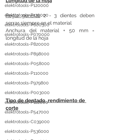
Longitud de la hoja
elektrotools-P120000
elektrotools-P179000
Regla general:
 2 - 3 dientes deben 
serrar siempre en el material
elektrotools-P800300
Anchura del material + 50 mm = 
elektrotools-P070000
longitud de la hoja
elektrotools-P820000
elektrotools-P898000
elektrotools-P058000
elektrotools-P110000
elektrotools-P979800
elektrotools-P003000
Tipo de dentado, rendimiento de 
elektrotools-P122000
corte
elektrotools-P547000
elektrotools-C039000
elektrotools-P536000