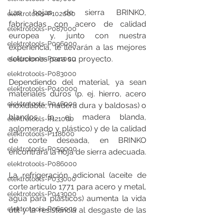
Las hojas de sierra BRINKO, 
elektrotools-P102000
fabricadas con acero de calidad 
elektrotools-P087000
europea y, junto con nuestra 
elektrotools-P096000
experiencia, le llevarán a las mejores 
soluciones para su proyecto.
elektrotools-P041000
elektrotools-P083000
Dependiendo del material, ya sean 
elektrotools-P040000
materiales duros (p. ej. hierro, acero 
elektrotools-P046000
inoxidable, madera dura y baldosas) o 
blandos (p. ej. madera blanda, 
elektrotools-P121000
aglomerado y plástico) y de la calidad 
elektrotools-P118000
de corte deseada, en BRINKO 
elektrotools-P059000
encontrará la hoja de sierra adecuada.
elektrotools-P086000
La refrigeración adicional (aceite de 
elektrotools-P033000
corte artículo 1771 para acero y metal, 
elektrotools-P043000
agua para plásticos) aumenta la vida 
elektrotools-P065000
útil y la resistencia al desgaste de las 