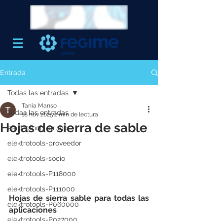
Entrada
Todas las entradas
Tania Manso
Todas las entradas
18 nov 2025
2 min de lectura
Hojas de sierra de sable
elektrotools-grupo
elektrotools-proveedor
elektrotools-socio
elektrotools-P118000
elektrotools-P111000
Hojas de sierra sable para todas las 
elektrotools-P060000
aplicaciones
elektrotools-P027000