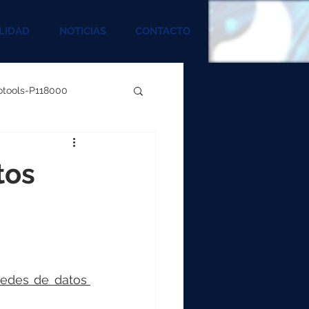
LIDAD
NOTICIAS
CONTACTO
rotools-P118000
00
tos
000
00
edes de datos 