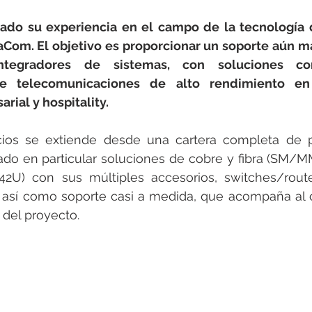
rotools-P086000
elektrotools-P033000
elektrotools-P043
ado su experiencia en el campo de la tecnología d
aCom. El objetivo es proporcionar un soporte aún má
rotools-P040000
elektrotools-P059000
elektrotools-P00
integradores de sistemas, con soluciones co
 de telecomunicaciones de alto rendimiento en 
rial y hospitality. 
rotools-P052000
elektrotools-P01961
elektrotools-P06400
ios se extiende desde una cartera completa de p
do en particular soluciones de cobre y fibra (SM/MM
rotools-P046000
42U) con sus múltiples accesorios, switches/route
así como soporte casi a medida, que acompaña al cl
 del proyecto.