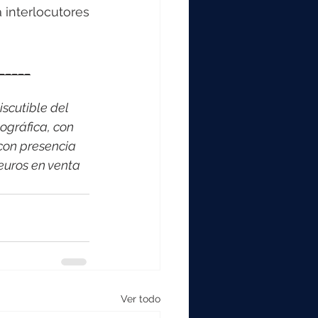
interlocutores 
_____
scutible del 
ográfica, con 
con presencia 
euros en venta 
Ver todo