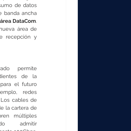
sumo de datos 
e banda ancha 
l área DataCom
. 
nueva área de 
e recepción y 
ado permite 
dientes de la 
para el futuro 
mplo, redes 
 Los cables de 
e la cartera de 
en múltiples 
do admitir 