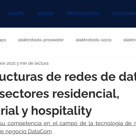
GRUPO
SOCIOS
PROVEEDORES
SOSTENIBI
upo
elektrotools-proveedor
elektrotools-socio
elekt
nov 2021
3 min de lectura
otools-P060000
elektrotools-P027000
elektrotools-P1020
ructuras de redes de da
rotools-P096000
elektrotools-P041000
elektrotools-P083
 sectores residencial,
ial y hospitality
rotools-P046000
elektrotools-P121000
elektrotools-P1180
 su competencia en el campo de la tecnología de r
 de negocio DataCom