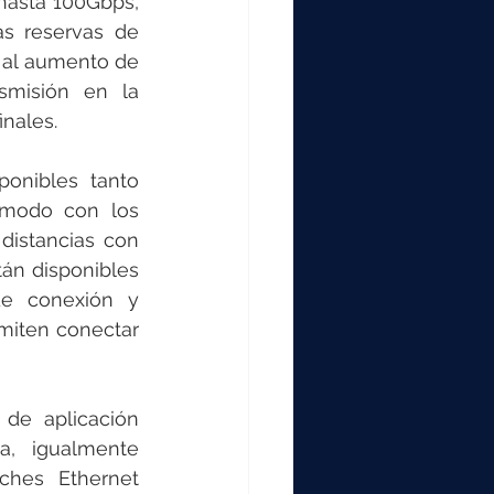
hasta 100Gbps, 
as reservas de 
 al aumento de 
smisión en la 
inales. 
onibles tanto 
imodo con los 
distancias con 
án disponibles 
e conexión y 
miten conectar 
de aplicación 
a, igualmente 
ches Ethernet 