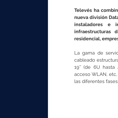
elektrotools-P059000
elekt
Televés ha combin
nueva división Dat
elektrotools-P065000
elekt
instaladores e 
infraestructuras
residencial, empresa
elektrotools-P045000
elekt
La gama de servic
cableado estructura
elektrotools-P099000
elekt
19’’ (de 6U hasta 
acceso WLAN, etc, 
las diferentes fases