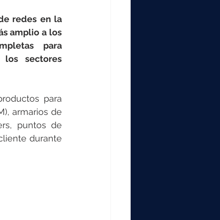
000
e redes en la 
s amplio a los 
2000
mpletas para 
los sectores 
0
roductos para 
), armarios de 
rs, puntos de 
iente durante 