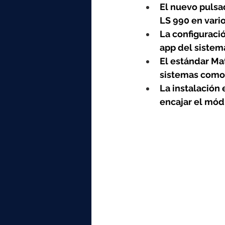
elektrotools-P059000
elekt
El nuevo pulsa
LS 990 en vari
La configuraci
elektrotools-P065000
elekt
app del sistem
El estándar Mat
sistemas como
elektrotools-P045000
elekt
La instalación 
encajar el mód
elektrotools-P099000
elekt