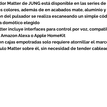
rotools-P086000
elektrotools-P033000
elektrotools-P043
dor Matter de JUNG está disponible en las series de 
os colores, además de en acabados mate, aluminio y
ón del pulsador se realiza escaneando un simple cód
rotools-P040000
elektrotools-P059000
elektrotools-P00
a domótico elegido
ter incluye interfaces para control por voz, compati
 Amazon Alexa o Apple HomeKit
rotools-P052000
elektrotools-P01961
elektrotools-P06400
en cajas empotradas solo requiere atornillar el marc
ulo Matter sobre él, sin necesidad de tender cable
rotools-P046000