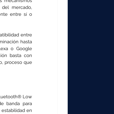
os mecanismos 
 del mercado, 
te entre sí o 
ibilidad entre 
minación hasta 
exa o Google 
ión basta con 
, proceso que 
Bluetooth® Low 
de banda para 
estabilidad en 