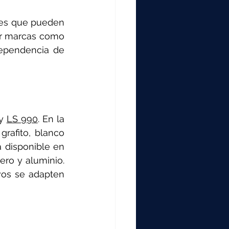
les que pueden 
ar marcas como 
ependencia de 
y 
LS 990
. En la 
afito, blanco 
 disponible en 
ro y aluminio. 
os se adapten 