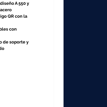
000
diseño A 550 y 
 acero
igo QR con la 
2000
bles con 
0
o de soporte y 
ado