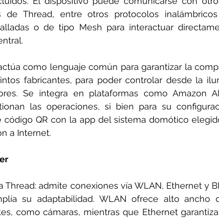
cluidos. El dispositivo puede comunicarse con otr
és de Thread, entre otros protocolos inalámbricos
lladas o de tipo Mesh para interactuar directamen
tral. 
actúa como lenguaje común para garantizar la compat
tintos fabricantes, para poder controlar desde la ilu
ores. Se integra en plataformas como Amazon Al
tionan las operaciones, si bien para su configurac
 código QR con la app del sistema domótico elegido
n a Internet. 
er
a a Thread: admite conexiones vía WLAN, Ethernet y 
plía su adaptabilidad. WLAN ofrece alto ancho 
tes, como cámaras, mientras que Ethernet garantiza 