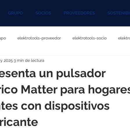
GRUPO
SOCIOS
PROVEEDORES
SOSTENIBI
upo
elektrotools-proveedor
elektrotools-socio
elekt
y 2025
3 min de lectura
otools-P060000
elektrotools-P027000
elektrotools-P1020
esenta un pulsador
rotools-P096000
elektrotools-P041000
elektrotools-P083
ico Matter para hogare
ntes con dispositivos
rotools-P046000
elektrotools-P121000
elektrotools-P1180
ricante