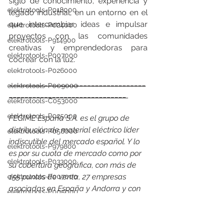
siglo de conocimiento, experiencia y 
elektrotools-P018000
legado industrial, en un entorno en el 
que intercambiar ideas e impulsar 
elektrotools-P024000
proyectos con las comunidades 
elektrotools-P914900
creativas y emprendedoras para 
elektrotools-P007000
cocrear con la luz.
elektrotools-P026000
___________________________________
elektrotools-P009000
______________________________ 
elektrotools-C053000
elektrotools-P025000
FEGIME España S.A. es el grupo de 
distribución de material eléctrico líder 
elektrotools-P058000
indiscutible del mercado español. Y lo 
elektrotools-P979800
es por su cuota de mercado como por 
elektrotools-P033000
su cobertura geográfica, con más de 
155 puntos de venta, 27 empresas 
elektrotools-P007000
asociadas en España y Andorra y con 
elektrotools-P005000
presencia en 24 países. En 2021, en 
elektrotools-P021000
España facturó un consolidado de 557 