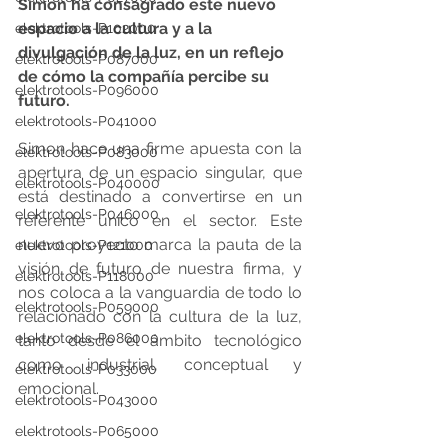
Simon ha consagrado este nuevo 
espacio a la cultura y a la 
elektrotools-P102000
divulgación de la luz, en un reflejo 
elektrotools-P087000
de cómo la compañía percibe su 
elektrotools-P096000
futuro.
elektrotools-P041000
Simon hace una firme apuesta con la 
elektrotools-P083000
apertura de un espacio singular, que 
elektrotools-P040000
está destinado a convertirse en un 
elektrotools-P046000
referente único en el sector. Este 
nuevo proyecto marca la pauta de la 
elektrotools-P121000
visión de futuro de nuestra firma, y 
elektrotools-P118000
nos coloca a la vanguardia de todo lo 
elektrotools-P059000
relacionado con la cultura de la luz, 
elektrotools-P086000
tanto desde el ámbito tecnológico 
como industrial, conceptual y 
elektrotools-P033000
emocional.
elektrotools-P043000
elektrotools-P065000