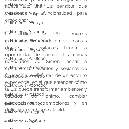
elektrotools-P120000
nueva luz; una luz sensible que 
trasciende su funcionalidad para 
elektrotools-P179000
emocionar.
elektrotools-P800300
elektrotools-P070000
Un edificio de 1.600 metros 
cuadrados distribuido en dos plantas 
elektrotools-P820000
donde los visitantes tienen la 
elektrotools-P898000
oportunidad de conocer las últimas 
elektrotools-P058000
novedades de Simon, asistir a 
elektrotools-P110000
conferencias, eventos y sesiones de 
formación, o disfrutar de un entorno 
elektrotools-P979800
experiencial en el que entender cómo 
elektrotools-P003000
la luz puede transformar ambientes y 
elektrotools-P122000
estados de ánimo, cambiar 
percepciones y emociones y, en 
elektrotools-P547000
definitiva, cambiarnos la vida.
elektrotools-C039000
elektrotools-P536000