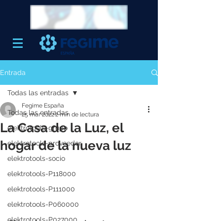
Entrada
Todas las entradas
Fegime España
Todas las entradas
25 mar 2022
2 min de lectura
La Casa de la Luz, el
elektrotools-grupo
hogar de la nueva luz
elektrotools-proveedor
elektrotools-socio
elektrotools-P118000
elektrotools-P111000
elektrotools-P060000
elektrotools-P027000