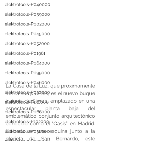
elektrotools-P040000
elektrotools-P059000
elektrotools-P002000
elektrotools-P045000
elektrotools-P052000
elektrotools-P01961
elektrotools-P064000
elektrotools-P099000
elektrotools-P046000
La Casa de la Luz, que próximamente 
elektrotools-P030000
abrirá sus puertas, es el nuevo buque 
insignia de Simon, emplazado en una 
elektrotools-P138000
espectacular planta baja del 
elektrotools-P066000
emblemático conjunto arquitectónico 
elektrotools-P102000
conocido como el “Oasis” en Madrid. 
Ubicado en una esquina junto a la 
elektrotools-P036000
glorieta de San Bernardo, este 