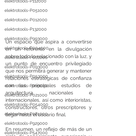
elektrotools-P112000
elektrotools-P051000
elektrotools-P012000
elektrotools-P132000
elektrotools-P993000
Un espacio que aspira a convertirse 
elektrotools-P004000
en un referente en la divulgación 
sobre todo lo relacionado con la luz, y 
elektrotools-P081000
un punto de encuentro privilegiado 
elektrotools-P093000
que nos permitirá generar y mantener 
elektrotools-P053000
relaciones estratégicas de confianza 
con los principales estudios de 
elektrotools-P019000
arquitectura nacionales e 
elektrotools-P021000
internacionales, así como interioristas, 
elektrotools-P054000
constructores, otros prescriptores y 
elektrotools-P081000
llegar hasta el usuario final.
elektrotools-P929000
En resumen, un reflejo de más de un 
elektrotools-P547000