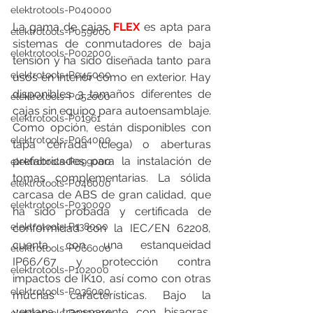
elektrotools-P040000
La gama de cajas 
FLEX
 es apta para 
elektrotools-P059000
sistemas de conmutadores de baja 
elektrotools-P002000
tensión y ha sido diseñada tanto para 
elektrotools-P045000
usos en interior como en exterior. Hay 
disponibles 3 tamaños diferentes de 
elektrotools-P052000
cajas sin equipo para autoensamblaje. 
elektrotools-P01961
Como opción, están disponibles con 
elektrotools-P064000
tapa cerrada (ciega) o aberturas 
prefabricades para la instalación de 
elektrotools-P099000
tomas complementarias. La sólida 
elektrotools-P046000
carcasa de ABS de gran calidad, que 
elektrotools-P030000
ha sido probada y certificada de 
elektrotools-P138000
conformidad con la IEC/EN 62208, 
cuenta con una estanqueidad 
elektrotools-P066000
IP66/67 y protección contra 
elektrotools-P102000
impactos de IK10, así como con otras 
elektrotools-P036000
muchas características. Bajo la 
ventana transparente con bisagras, 