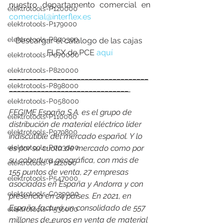
nuestro departamento comercial en 
elektrotools-P120000
comercial@interflex.es
elektrotools-P179000
elektrotools-P800300
Descargar el catalogo de las cajas 
FLEX de PCE 
aquí
elektrotools-P070000
elektrotools-P820000
___________________________________
elektrotools-P898000
______________________________ 
elektrotools-P058000
FEGIME España S.A. es el grupo de 
elektrotools-P110000
distribución de material eléctrico líder 
elektrotools-P979800
indiscutible del mercado español. Y lo 
elektrotools-P003000
es por su cuota de mercado como por 
su cobertura geográfica, con más de 
elektrotools-P122000
155 puntos de venta, 27 empresas 
elektrotools-P547000
asociadas en España y Andorra y con 
elektrotools-C039000
presencia en 24 países. En 2021, en 
España facturó un consolidado de 557 
elektrotools-P536000
millones de euros en venta de material 