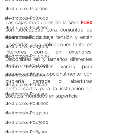
elektrotools-P102000
elektrotools-P087000
Las cajas modulares de la serie 
FLEX
elektrotools-P096000
son adecuadas para conjuntos de 
aparamenta de baja tensión y están 
elektrotools-P041000
diseñadas para aplicaciones tanto en 
elektrotools-P083000
interiores como en exteriores. 
elektrotools-P040000
Disponibles en 3 tamaños diferentes 
elektrotools-P046000
como envolventes vacías para 
autoensamblaje, opcionalmente con 
elektrotools-P121000
cubierta cerrada o aberturas 
elektrotools-P118000
prefabricadas para la instalación de 
elektrotools-P059000
zócalos montados en superficie.
elektrotools-P086000
elektrotools-P033000
elektrotools-P043000
elektrotools-P065000