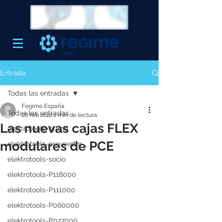
Entrada
Todas las entradas
Fegime España
Todas las entradas
28 feb 2022
1 min de lectura
Las nuevas cajas FLEX
elektrotools-grupo
modulares de PCE
elektrotools-proveedor
elektrotools-socio
elektrotools-P118000
elektrotools-P111000
elektrotools-P060000
elektrotools-P027000