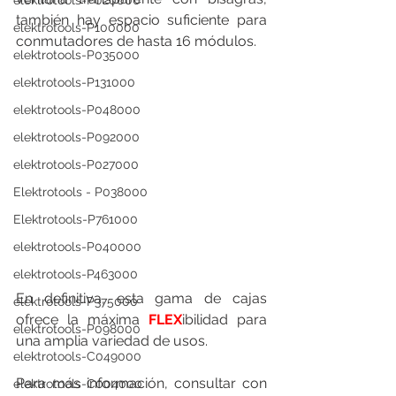
elektrotools-P020000
también hay espacio suficiente para 
elektrotools-P100000
conmutadores de hasta 16 módulos.
elektrotools-P035000
elektrotools-P131000
elektrotools-P048000
elektrotools-P092000
elektrotools-P027000
Elektrotools - P038000
Elektrotools-P761000
elektrotools-P040000
elektrotools-P463000
En definitiva, esta gama de cajas 
elektrotools-P375000
ofrece la máxima 
FLEX
ibilidad para 
elektrotools-P098000
una amplia variedad de usos.
elektrotools-C049000
Para más información, consultar con 
elektrotools-C004000