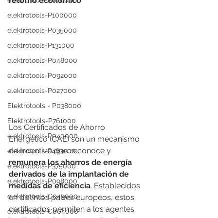
retorno económico
elektrotools-P020000
elektrotools-P100000
elektrotools-P035000
elektrotools-P131000
elektrotools-P048000
elektrotools-P092000
elektrotools-P027000
Elektrotools - P038000
Elektrotools-P761000
Los Certificados de Ahorro 
elektrotools-P040000
Energético (CAE) son un mecanismo 
de incentivo que reconoce y 
elektrotools-P463000
remunera los ahorros de energía 
elektrotools-P375000
derivados de la implantación de 
elektrotools-P098000
medidas de eficiencia
. Establecidos 
elektrotools-C049000
en distintos países europeos, estos 
certificados permiten a los agentes 
elektrotools-C004000