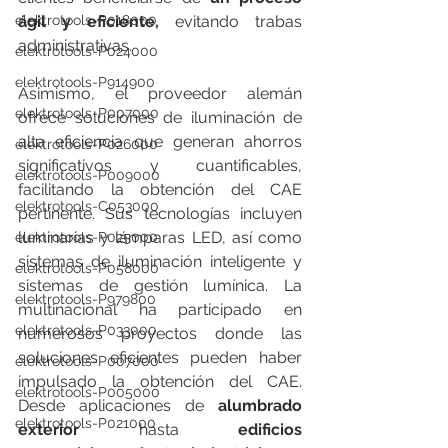
elektrotools-P018000
ágil y eficiente, 
evitando trabas 
administrativas.
elektrotools-P024000
elektrotools-P914900
Asimismo, el proveedor alemán 
elektrotools-P007000
ofrece soluciones de iluminación de 
alta eficiencia que generan ahorros 
elektrotools-P026000
significativos y cuantificables, 
elektrotools-P009000
facilitando la obtención del CAE 
elektrotools-C053000
pertinente. Sus tecnologías incluyen 
luminarias y lámparas LED, así como 
elektrotools-P025000
sistemas de iluminación inteligente y 
elektrotools-P058000
sistemas de gestión lumínica. La 
elektrotools-P979800
multinacional ha participado en 
elektrotools-P033000
numerosos proyectos donde las 
soluciones eficientes pueden haber 
elektrotools-P007000
impulsado la obtención del CAE. 
elektrotools-P005000
Desde aplicaciones de 
alumbrado 
elektrotools-P021000
exterior
 hasta 
edificios 