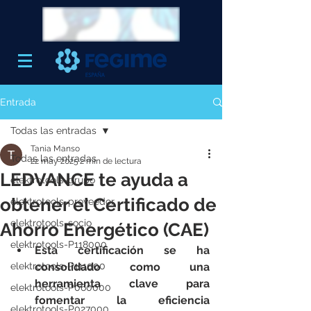
Entrada
Todas las entradas
Tania Manso
Todas las entradas
22 may 2025
2 min de lectura
LEDVANCE te ayuda a
elektrotools-grupo
obtener el Certificado de
elektrotools-proveedor
elektrotools-socio
Ahorro Energético (CAE)
elektrotools-P118000
Esta certificación se ha 
elektrotools-P111000
consolidado como una 
herramienta clave para 
elektrotools-P060000
fomentar la eficiencia 
elektrotools-P027000