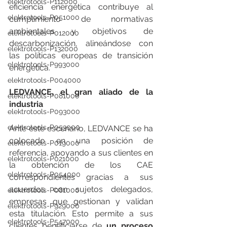
elektrotools-P112000
eficiencia energética contribuye al 
elektrotools-P051000
cumplimiento de normativas 
ambientales y objetivos de 
elektrotools-P012000
descarbonización, alineándose con 
elektrotools-P132000
las políticas europeas de transición 
elektrotools-P993000
energética.
elektrotools-P004000
LEDVANCE, el gran aliado de la 
elektrotools-P081000
industria
elektrotools-P093000
elektrotools-P053000
Ante este escenario, LEDVANCE se ha 
colocado en una posición de 
elektrotools-P019000
referencia, apoyando a sus clientes en 
elektrotools-P021000
la obtención de los CAE 
elektrotools-P054000
correspondientes gracias a sus 
acuerdos con sujetos delegados, 
elektrotools-P081000
empresas que gestionan y validan 
elektrotools-P929000
esta titulación. Esto permite a sus 
elektrotools-P547000
clientes beneficiarse de 
un proceso 