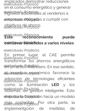
implicados demostrar reducciones 
elektrotools-P120000
en el consumo energético y generar 
elektrotools-P179000
ingresos adicionales al venderlos a 
empresas obligadas a cumplir con 
elektrotools-P800300
objetivos de ahorro. 
elektrotools-P070000
elektrotools-P820000
Este reconocimiento puede 
elektrotools-P898000
conllevar beneficios a varios niveles
.
elektrotools-P058000
En primer lugar, el CAE permite 
elektrotools-P110000
transformar los ahorros energéticos 
elektrotools-P979800
en un activo financiero. En ese sentido, 
el incentivo económico favorece la 
elektrotools-P003000
adopción de tecnologías eficientes 
elektrotools-P122000
como la iluminación 
LED
 y los 
elektrotools-P547000
sistemas de gestión inteligente. Esto 
impulsa la transición hacia un modelo 
elektrotools-C039000
más sostenible. Por otra parte, la 
elektrotools-P536000
implementación de medidas de 