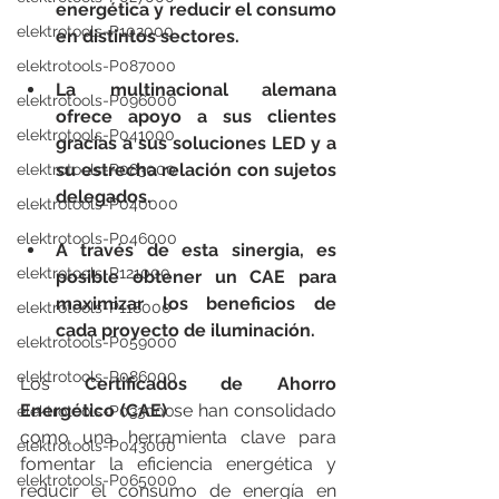
energética y reducir el consumo 
elektrotools-P102000
en distintos sectores.
elektrotools-P087000
La multinacional alemana 
elektrotools-P096000
ofrece apoyo a sus clientes 
elektrotools-P041000
gracias a sus soluciones LED y a 
su estrecha relación con sujetos 
elektrotools-P083000
delegados.
elektrotools-P040000
elektrotools-P046000
A través de esta sinergia, es 
elektrotools-P121000
posible obtener un CAE para 
maximizar los beneficios de 
elektrotools-P118000
cada proyecto de iluminación.
elektrotools-P059000
elektrotools-P086000
Los 
Certificados de Ahorro 
Energético (CAE)
 se han consolidado 
elektrotools-P033000
como una herramienta clave para 
elektrotools-P043000
fomentar la eficiencia energética y 
elektrotools-P065000
reducir el consumo de energía en 