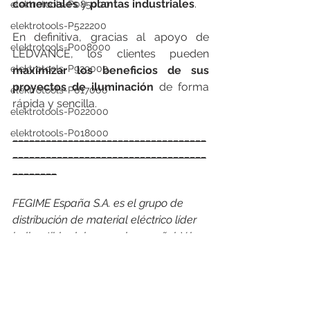
comerciales
 y 
plantas industriales
.
elektrotools-P085000
elektrotools-P522200
En definitiva, gracias al apoyo de 
elektrotools-P008000
LEDVANCE, los clientes pueden 
elektrotools-P929000
maximizar los beneficios de sus 
proyectos de iluminación 
de forma 
elektrotools-P017000
rápida y sencilla.
elektrotools-P022000
elektrotools-P018000
___________________________________
___________________________________
________
FEGIME España S.A. es el grupo de 
distribución de material eléctrico líder 
indiscutible del mercado español. Y lo 
es por su cuota de mercado como por 
su cobertura geográfica, con más de 
163 puntos de venta, 27 empresas 
asociadas en España y Andorra y con 