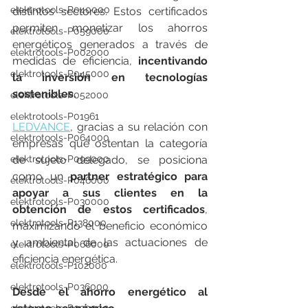
elektrotools-P040000
distintos sectores. Estos certificados 
permiten monetizar los ahorros 
elektrotools-P059000
energéticos generados a través de 
elektrotools-P002000
medidas de eficiencia, 
incentivando 
elektrotools-P045000
la inversión en tecnologías 
sostenibles.
elektrotools-P052000
elektrotools-P01961
LEDVANCE
, gracias a su relación con 
elektrotools-P064000
empresas que ostentan la categoría 
elektrotools-P099000
de sujeto delegado, se posiciona 
como un 
partner estratégico para 
elektrotools-P046000
apoyar a sus clientes en la 
elektrotools-P030000
obtención de estos certificados
, 
elektrotools-P138000
maximizando el beneficio económico 
y ambiental de las actuaciones de 
elektrotools-P066000
eficiencia energética.
elektrotools-P102000
elektrotools-P036000
Desde el ahorro energético al 