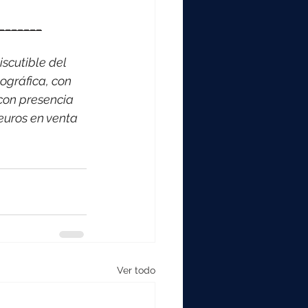
_______
scutible del 
ográfica, con 
con presencia 
euros en venta 
Ver todo