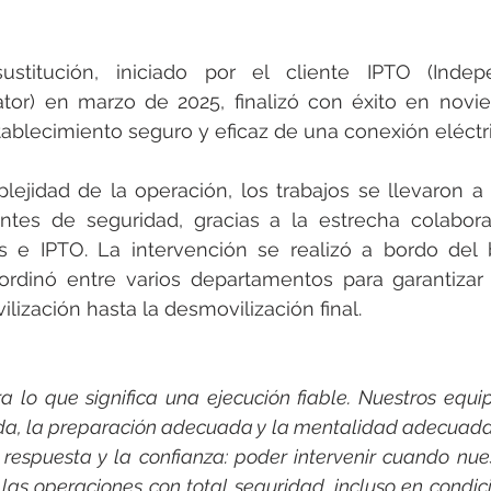
rotools-P086000
elektrotools-P033000
elektrotools-P043
stitución, iniciado por el cliente IPTO (Indep
rotools-P040000
elektrotools-P059000
elektrotools-P00
tor) en marzo de 2025, finalizó con éxito en novie
tablecimiento seguro y eficaz de una conexión eléctric
rotools-P052000
elektrotools-P01961
elektrotools-P06400
lejidad de la operación, los trabajos se llevaron a
dentes de seguridad, gracias a la estrecha colabora
 e IPTO. La intervención se realizó a bordo del
rotools-P046000
ordinó entre varios departamentos para garantizar 
ilización hasta la desmovilización final.
ra lo que significa una ejecución fiable. Nuestros equip
a, la preparación adecuada y la mentalidad adecuada. 
espuesta y la confianza: poder intervenir cuando nuest
 las operaciones con total seguridad, incluso en condic