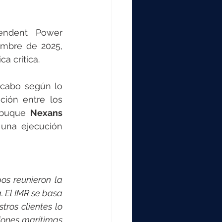
000
endent Power 
2000
mbre de 2025, 
a crítica.
0
 cabo según lo 
ción entre los 
 buque 
Nexans 
una ejecución 
os reunieron la 
El IMR se basa 
ros clientes lo 
iones marítimas 