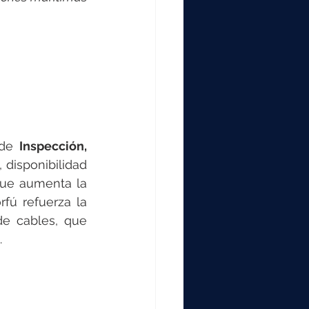
de 
Inspección, 
disponibilidad 
ue aumenta la 
ú refuerza la 
e cables, que 
.