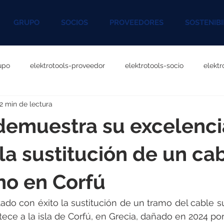
GRUPO
SOCIOS
PROVEEDORES
SOSTENIBI
upo
elektrotools-proveedor
elektrotools-socio
elekt
2 min de lectura
otools-P060000
elektrotools-P027000
elektrotools-P1020
demuestra su excelenci
rotools-P096000
elektrotools-P041000
elektrotools-P083
la sustitución de un ca
no en Corfú
rotools-P046000
elektrotools-P121000
elektrotools-P1180
do con éxito la sustitución de un tramo del cable 
ece a la isla de Corfú, en Grecia, dañado en 2024 por 