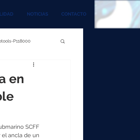
LIDAD
NOTICIAS
CONTACTO
rotools-P118000
00
a en
000
ble
00
submarino SCFF 
el ancla de un 