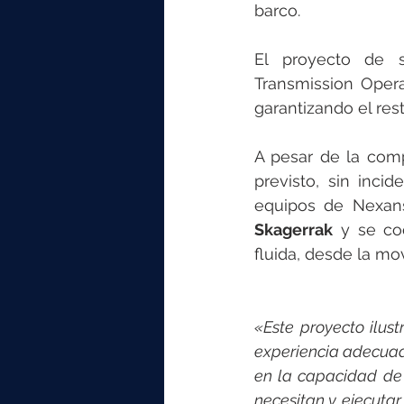
elektrotools-P059000
elekt
barco.
El proyecto de su
elektrotools-P065000
elekt
Transmission Opera
garantizando el res
elektrotools-P045000
elekt
A pesar de la comp
previsto, sin inci
equipos de Nexans
elektrotools-P099000
elekt
Skagerrak
 y se co
fluida, desde la mov
«Este proyecto ilust
experiencia adecuad
en la capacidad de r
necesitan y ejecutar