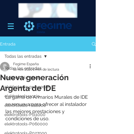
Entrada
Todas las entradas
Fegime España
Todas las entradas
10 nov 2020
1 min de lectura
Nueva generación
elektrotools-grupo
Argenta de IDE
elektrotools-proveedor
elektrotools-socio
La gama de Armarios Murales de IDE 
se renueva para ofrecer al instalador 
elektrotools-P118000
las mejores prestaciones y 
elektrotools-P111000
condiciones de uso.
elektrotools-P060000
elektrotools-P027000