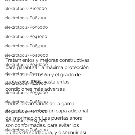
elektrotools-P102000
elektrotools-P087000
elektrotools-P096000
elektrotools-P041000
elektrotools-P083000
elektrotools-P040000
Tratamientos y mejoras constructivas 
elektrotools-P046000
para garantizar la máxima protección 
elektrotools-P121000
frente a la corrosión y el grado de 
protección IP66, hasta en las 
elektrotools-P118000
condiciones más adversas. 
elektrotools-P059000
elektrotools-P086000
Todos los armarios de la gama 
Argenta ya reciben un capa adicional 
elektrotools-P033000
de imprimación. Las puertas ahora 
elektrotools-P043000
son conformadas, para evitar los 
elektrotools-P065000
puntos de soldadura, y disminuir así 