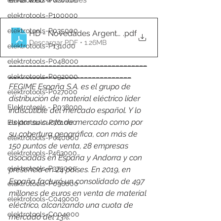
elektrotools-P020000
elektrotools-P100000
elektrotools-P035000
HD - Novedades Argenta ES__OK
.pdf
Descargar PDF • 1.26MB
elektrotools-P131000
elektrotools-P048000
___________________________________
_______________________________
elektrotools-P092000
FEGIME España S.A. es el grupo de 
elektrotools-P027000
distribución de material eléctrico líder 
Elektrotools - P038000
indiscutible del mercado español. Y lo 
es por su cuota de mercado como por 
Elektrotools-P761000
su cobertura geográfica, con más de 
elektrotools-P040000
150 puntos de venta, 28 empresas 
elektrotools-P463000
asociadas en España y Andorra y con 
elektrotools-P375000
presencia en 24 países. En 2019, en 
España facturó un consolidado de 497 
elektrotools-P098000
millones de euros en venta de material 
elektrotools-C049000
eléctrico, alcanzando una cuota de 
elektrotools-C004000
mercado del 13%.