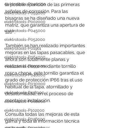
elektrotools-P040000
la posible aparición de las primeras 
señales de corrosión. Para las 
elektrotools-P059000
bisagras se ha diseñado una nueva 
elektrotools-P002000
matriz, que garantiza una apertura de 
elektrotools-P045000
120º. 
elektrotools-P052000
También se han realizado importantes 
elektrotools-P01961
mejoras en las tapas pasacables, que 
elektrotools-P064000
ahora son totalmente planas y 
realizan el cierre mediante tornillo 
elektrotools-P099000
rosca chapa, este tornillo garantiza el 
elektrotools-P046000
grado de protección IP66 tras el uso 
elektrotools-P030000
habitual de la tapa, atornillado y 
elektrotools-P138000
desatornillado, en el proceso de 
montaje e instalación.
elektrotools-P066000
elektrotools-P102000
Consulta todas las mejoras de esta 
elektrotools-P036000
gama y toda la información técnica 
en la web 
www.ide.es