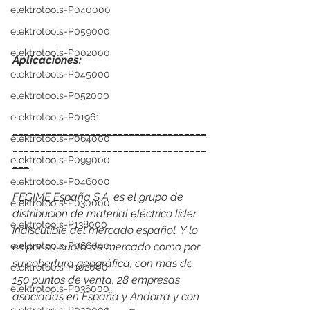
elektrotools-P040000
elektrotools-P059000
elektrotools-P002000
Aplicaciones:
elektrotools-P045000
elektrotools-P052000
elektrotools-P01961
___________________________________
elektrotools-P064000
___________________________________
elektrotools-P099000
___
elektrotools-P046000
FEGIME España S.A. es el grupo de 
elektrotools-P030000
distribución de material eléctrico líder 
elektrotools-P138000
indiscutible del mercado español. Y lo 
elektrotools-P066000
es por su cuota de mercado como por 
su cobertura geográfica, con más de 
elektrotools-P102000
150 puntos de venta, 28 empresas 
elektrotools-P036000
asociadas en España y Andorra y con 