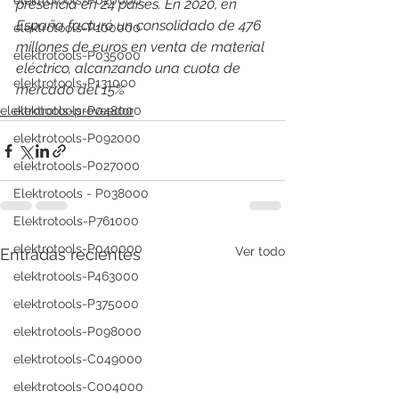
elektrotools-P020000
presencia en 24 países. En 2020, en 
España facturó un consolidado de 476 
elektrotools-P100000
millones de euros en venta de material 
elektrotools-P035000
eléctrico, alcanzando una cuota de 
elektrotools-P131000
mercado del 15%
elektrotools-P048000
elektrotools-proveedor
elektrotools-P092000
elektrotools-P027000
Elektrotools - P038000
Elektrotools-P761000
elektrotools-P040000
Ver todo
Entradas recientes
elektrotools-P463000
elektrotools-P375000
elektrotools-P098000
elektrotools-C049000
elektrotools-C004000