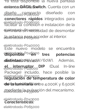
Ya está disponible la nueva pantalla 
estanca 
DÁCIL Switch.
 Cuenta con un 
elektrotools-P102000
diseño compacto diseñado con 
elektrotools-P087000
conectores rápidos
 integrados para 
elektrotools-P096000
facilitar la conexión e instalación de la 
elektrotools-P041000
luminaria sin necesidad de desmontar 
la estanca para acceder al interior.
elektrotools-P083000
elektrotools-P040000
Este nuevo modelo se encuentra 
elektrotools-P046000
disponible en tres potencias 
distintas
(20W/40W/60W). Además, 
elektrotools-P121000
el interruptor DIP
 (Dual In-line 
elektrotools-P118000
Package) incluido, hace posible la 
elektrotools-P059000
regulación de temperatura de color 
elektrotools-P086000
de la luminaria 
entre 4.000K y 6.500K 
mediante la pulsación del mecanismo.
elektrotools-P033000
elektrotools-P043000
Características:
elektrotools-P065000