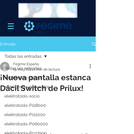
Entrada
Todas las entradas
Fegime España
Todas las entradas
19 may 2021
1 min de lectura
¡Nueva pantalla estanca
elektrotools-grupo
Dácil Switch de Prilux!
elektrotools-proveedor
elektrotools-socio
elektrotools-P118000
elektrotools-P111000
elektrotools-P060000
elektrotools-P027000