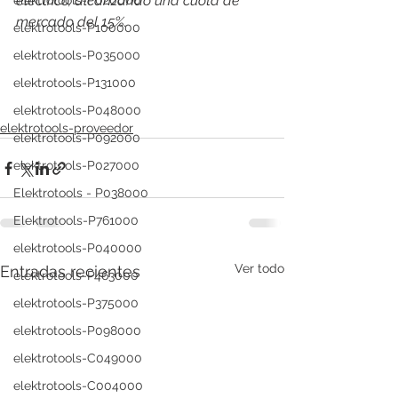
eléctrico, alcanzando una cuota de 
elektrotools-P020000
mercado del 15%.
elektrotools-P100000
elektrotools-P035000
elektrotools-P131000
elektrotools-P048000
elektrotools-proveedor
elektrotools-P092000
elektrotools-P027000
Elektrotools - P038000
Elektrotools-P761000
elektrotools-P040000
Ver todo
Entradas recientes
elektrotools-P463000
elektrotools-P375000
elektrotools-P098000
elektrotools-C049000
elektrotools-C004000