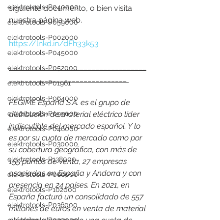
elektrotools-P040000
siguiente documento, o bien visita 
nuestra página web.
elektrotools-P059000
elektrotools-P002000
https://lnkd.in/dFh33k53
elektrotools-P045000
___________________________________
elektrotools-P052000
______________________________ 
elektrotools-P01961
elektrotools-P064000
FEGIME España S.A. es el grupo de 
elektrotools-P099000
distribución de material eléctrico líder 
indiscutible del mercado español. Y lo 
elektrotools-P046000
es por su cuota de mercado como por 
elektrotools-P030000
su cobertura geográfica, con más de 
elektrotools-P138000
155 puntos de venta, 27 empresas 
asociadas en España y Andorra y con 
elektrotools-P066000
presencia en 24 países. En 2021, en 
elektrotools-P102000
España facturó un consolidado de 557 
elektrotools-P036000
millones de euros en venta de material 