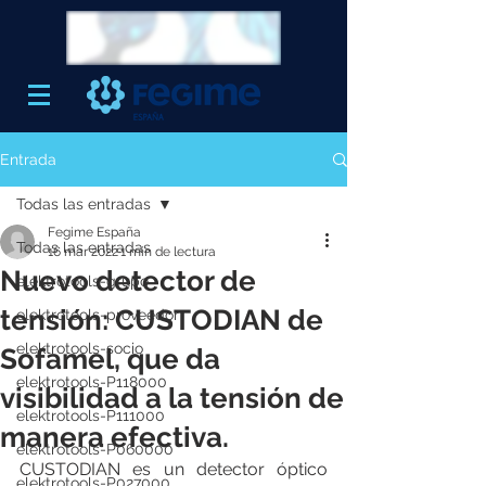
Entrada
Todas las entradas
Fegime España
Todas las entradas
16 mar 2022
1 min de lectura
Nuevo detector de
elektrotools-grupo
tensión: CUSTODIAN de
elektrotools-proveedor
elektrotools-socio
Sofamel, que da
elektrotools-P118000
visibilidad a la tensión de
elektrotools-P111000
manera efectiva.
elektrotools-P060000
CUSTODIAN es un detector óptico 
elektrotools-P027000