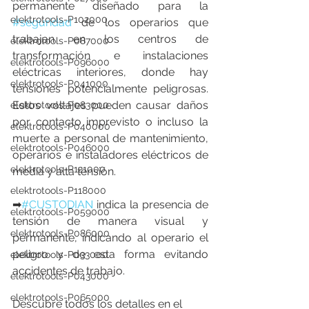
permanente diseñado para la 
elektrotools-P102000
#seguridad
 de los operarios que 
trabajan en los centros de 
elektrotools-P087000
transformación e instalaciones 
elektrotools-P096000
eléctricas interiores, donde hay 
elektrotools-P041000
tensiones potencialmente peligrosas. 
Estos voltajes pueden causar daños 
elektrotools-P083000
por contacto imprevisto o incluso la 
elektrotools-P040000
muerte a personal de mantenimiento, 
elektrotools-P046000
operarios e instaladores eléctricos de 
elektrotools-P121000
media y alta tensión.
elektrotools-P118000
➡
#CUSTODIAN
 indica la presencia de 
elektrotools-P059000
tensión de manera visual y 
elektrotools-P086000
permanente, indicando al operario el 
peligro y de esta forma evitando 
elektrotools-P033000
accidentes de trabajo.
elektrotools-P043000
elektrotools-P065000
Descubre todos los detalles en el 