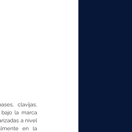
000
2000
0
s, clavijas, 
bajo la marca 
izadas a nivel 
almente en la 