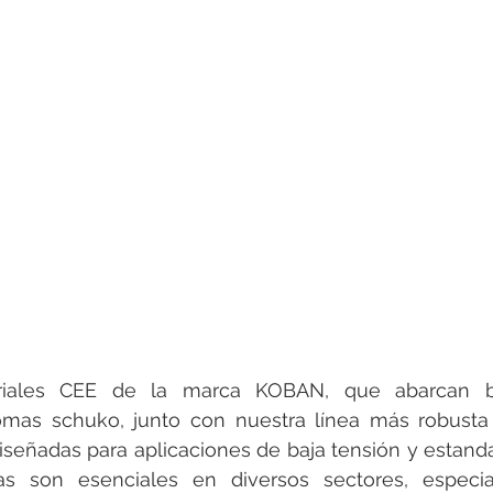
rotools-P086000
elektrotools-P033000
elektrotools-P043
rotools-P040000
elektrotools-P059000
elektrotools-P00
rotools-P052000
elektrotools-P01961
elektrotools-P06400
rotools-P046000
riales CEE de la marca KOBAN, que abarcan base
omas schuko, junto con nuestra línea más robusta 
eñadas para aplicaciones de baja tensión y estandar
as son esenciales en diversos sectores, especi