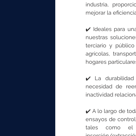
industria, proporc
mejorar la eficienci
✔️ Ideales para una
nuestras solucione
terciario y público
agrícolas, transpo
hogares particulare
✔️ La durabilidad
necesidad de ree
inactividad relacio
✔️ A lo largo de tod
ensayos de control
tales como el h
inserción/extracció