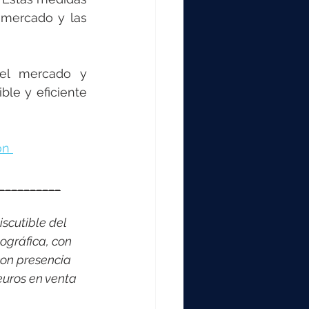
 mercado y las 
el mercado y 
le y eficiente 
on
__________
scutible del 
ográfica, con 
on presencia 
euros en venta 