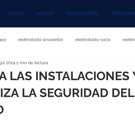
GRUPO
SOCIOS
PROVEEDORES
SOSTENIBI
upo
elektrotools-proveedor
elektrotools-socio
elekt
 jul 2024
2 min de lectura
otools-P060000
elektrotools-P027000
elektrotools-P1020
A LAS INSTALACIONES 
rotools-P096000
elektrotools-P041000
elektrotools-P083
ZA LA SEGURIDAD DEL
O
rotools-P046000
elektrotools-P121000
elektrotools-P1180