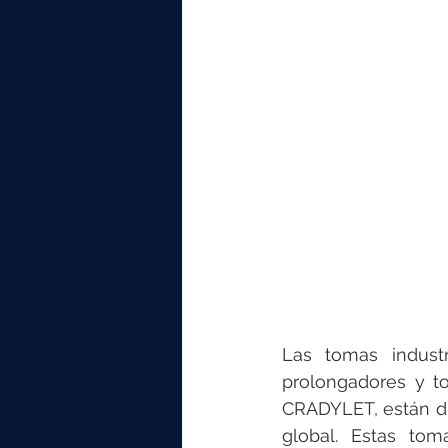
elektrotools-P059000
elekt
elektrotools-P065000
elekt
elektrotools-P045000
elekt
elektrotools-P099000
elekt
Las tomas indust
prolongadores y t
CRADYLET, están dis
global. Estas tom