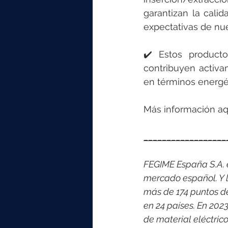
garantizan la cali
expectativas de nue
✔️ Estos product
contribuyen activa
en términos energé
Más información aqu
__________________
FEGIME España S.A. es
mercado español. Y l
más de 174 puntos d
en 24 países. En 202
de material eléctri