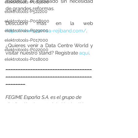
modificar el cableado sin necesidad 
elektrotools-P085000
de grandes reformas.
elektrotools-P522200
elektrotools-P008000
Descubre más en la web 
https://www.pemsa-rejiband.com/
.
elektrotools-P929000
elektrotools-P017000
¿Quieres venir a Data Centre World y 
elektrotools-P022000
visitar nuestro stand? Regístrate 
aquí
.
elektrotools-P018000
___________________________________
___________________________________
________
FEGIME España S.A. es el grupo de 
distribución de material eléctrico líder 
indiscutible del mercado español. Y lo 
es por su cuota de mercado como por 
su cobertura geográfica, con más de 
174 puntos de venta, 27 empresas 