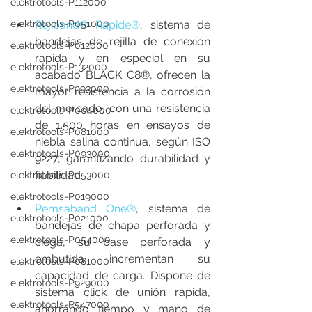
elektrotools-P112000
elektrotools-P051000
Rejiband® Rapide®
, sistema de 
bandejas de rejilla de conexión 
elektrotools-P012000
rápida y en especial en su 
elektrotools-P132000
acabado BLACK C8®, ofrecen la 
elektrotools-P993000
mayor resistencia a la corrosión 
del mercado, con una resistencia 
elektrotools-P004000
de 1.500 horas en ensayos de 
elektrotools-P081000
niebla salina continua, según ISO 
elektrotools-P093000
9227, garantizando durabilidad y 
fiabilidad.
elektrotools-P053000
elektrotools-P019000
Pemsaband One®
, sistema de 
elektrotools-P021000
bandejas de chapa perforada y 
elektrotools-P054000
ciega, su base perforada y 
embutida incrementan su 
elektrotools-P081000
capacidad de carga. Dispone de 
elektrotools-P929000
sistema click de unión rápida, 
elektrotools-P547000
ahorrando tiempo y mano de 