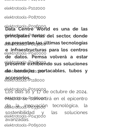
elektrotools-P102000
elektrotools-P087000
elektrotools-P096000
Data Centre World es una de las 
elektrotools-P041000
principales ferias del sector, donde 
se presentan las últimas tecnologías 
elektrotools-P083000
e infraestructuras para los centros 
elektrotools-P040000
de datos. Pemsa volverá a estar 
elektrotools-P046000
presente exhibiendo sus soluciones 
de bandejas portacables, tubos y 
elektrotools-P121000
accesorios.
elektrotools-P118000
elektrotools-P059000
Los días 16 y 17 de octubre de 2024, 
elektrotools-P086000
Madrid se convertirá en el epicentro 
de la innovación tecnológica, la 
elektrotools-P033000
sostenibilidad y las soluciones 
elektrotools-P043000
avanzadas.
elektrotools-P065000