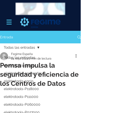
Entrada
Todas las entradas
Fegime España
Todas las entradas
24 sept 2024
2 min de lectura
Pemsa impulsa la
elektrotools-grupo
seguridad y eficiencia de
elektrotools-proveedor
elektrotools-socio
los Centros de Datos
elektrotools-P118000
elektrotools-P111000
elektrotools-P060000
elektrotools-P027000