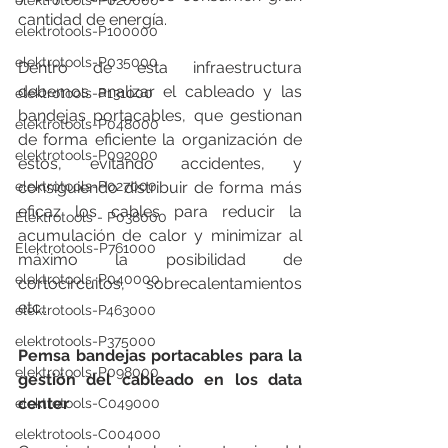
elektrotools-P020000
cantidad de energía.
elektrotools-P100000
elektrotools-P035000
Dentro de esta infraestructura 
debemos analizar el cableado y las 
elektrotools-P131000
bandejas portacables, que gestionan 
elektrotools-P048000
de forma eficiente la organización de 
elektrotools-P092000
estos, evitando accidentes, y 
elektrotools-P027000
consiguiendo distribuir de forma más 
eficaz los cables para reducir la 
Elektrotools - P038000
acumulación de calor y minimizar al 
Elektrotools-P761000
máximo la posibilidad de 
elektrotools-P040000
cortocircuitos, sobrecalentamientos 
etc...
elektrotools-P463000
elektrotools-P375000
Pemsa bandejas portacables para la 
elektrotools-P098000
gestión del cableado en los data 
center
elektrotools-C049000
elektrotools-C004000