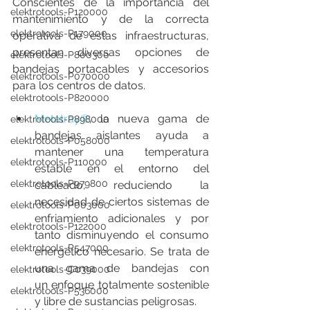
Conscientes de la importancia del 
elektrotools-P120000
mantenimiento y de la correcta 
elektrotools-P179000
operativa de estas infraestructuras, 
presentan diversas opciones de 
elektrotools-P800300
bandejas portacables y accesorios 
elektrotools-P070000
para los centros de datos.
elektrotools-P820000
Metatray®
, la nueva gama de 
elektrotools-P898000
bandejas aislantes ayuda a 
elektrotools-P058000
mantener una temperatura 
elektrotools-P110000
estable en el entorno del 
elektrotools-P979800
cableado, reduciendo la 
necesidad de ciertos sistemas de 
elektrotools-P003000
enfriamiento adicionales y por 
elektrotools-P122000
tanto disminuyendo el consumo 
elektrotools-P547000
energético necesario. Se trata de 
una gama de bandejas con 
elektrotools-C039000
un enfoque totalmente sostenible 
elektrotools-P536000
y libre de sustancias peligrosas.