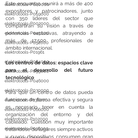
Este encuentro reunirá a más de 400 
elektrotools-P040000
expositores y patrocinadores, junto 
elektrotools-P059000
con 350 líderes del sector que 
elektrotools-P002000
compartirán su visión a través de 
ponencias exclusivas, atrayendo a 
elektrotools-P045000
más de 17.500 profesionales de 
elektrotools-P052000
ámbito internacional.
elektrotools-P01961
elektrotools-P064000
Los centros de datos: espacios clave 
para el desarrollo del futuro 
elektrotools-P099000
tecnológico
elektrotools-P046000
elektrotools-P030000
Para que un centro de datos pueda 
funcionar de forma efectiva y segura 
elektrotools-P138000
es necesario tener en cuenta la 
elektrotools-P066000
organización del entorno y del 
elektrotools-P102000
cableado. Cuestión muy importante 
elektrotools-P036000
tratándose de lugares siempre activos 
y cuyos dispositivos consumen gran 