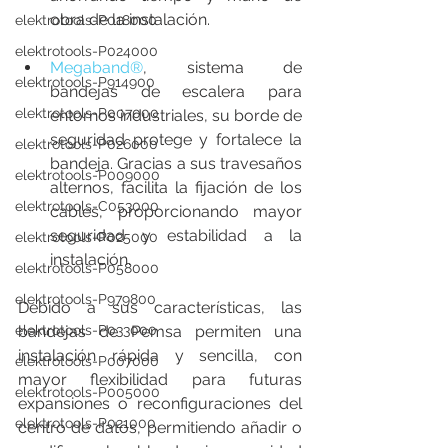
obra de la instalación.
elektrotools-P018000
elektrotools-P024000
Megaband®
, sistema de 
elektrotools-P914900
bandejas de escalera para 
elektrotools-P007000
entornos industriales, su borde de 
seguridad protege y fortalece la 
elektrotools-P026000
bandeja. Gracias a sus travesaños 
elektrotools-P009000
alternos,
facilita la fijación de los 
elektrotools-C053000
cables, proporcionando mayor 
seguridad y estabilidad a la 
elektrotools-P025000
instalación.
elektrotools-P058000
elektrotools-P979800
Debido a sus características, las 
elektrotools-P033000
bandejas de Pemsa permiten una 
instalación rápida y sencilla, con 
elektrotools-P007000
mayor flexibilidad para futuras 
elektrotools-P005000
expansiones o reconfiguraciones del 
elektrotools-P021000
centro de datos, permitiendo añadir o 