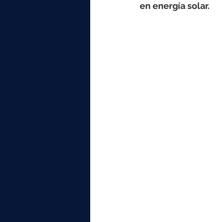
elektrotools-P059000
elekt
en energía solar.
elektrotools-P065000
elekt
elektrotools-P045000
elekt
elektrotools-P099000
elekt