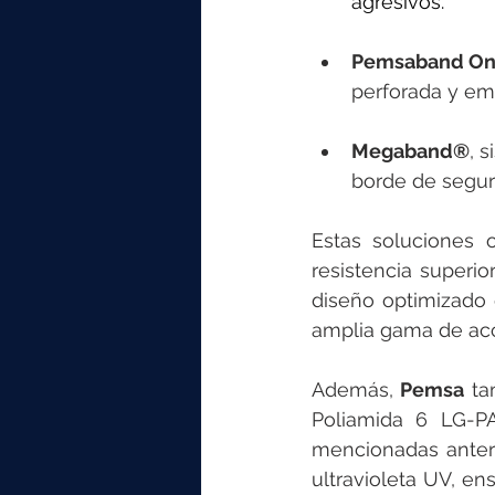
agresivos.
Pemsaband O
perforada y em
Megaband®
, 
borde de seguri
Estas soluciones o
resistencia superio
diseño optimizado q
amplia gama de acc
Además, 
Pemsa
 ta
Poliamida 6 LG-P
mencionadas anteri
ultravioleta UV, en