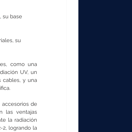
, su base 
iales, su 
res, como una 
adiación UV, un 
 cables, y una 
ica.
 accesorios de 
las ventajas 
 la radiación 
2, logrando la 