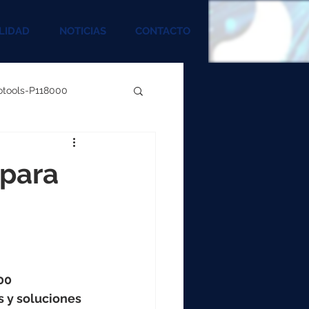
LIDAD
NOTICIAS
CONTACTO
rotools-P118000
00
 para
000
00
00 
s y soluciones 