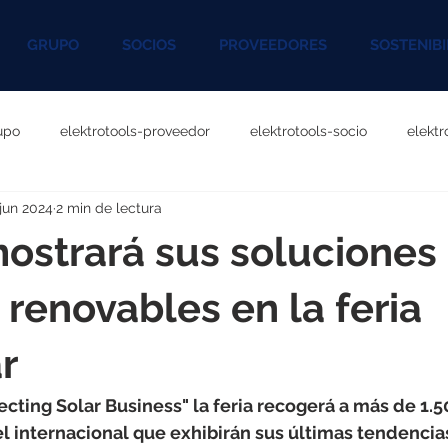
GRUPO
SOCIOS
PROVEEDORES
SOSTENIBI
upo
elektrotools-proveedor
elektrotools-socio
elekt
 jun 2024
2 min de lectura
otools-P060000
elektrotools-P027000
elektrotools-P1020
strará sus soluciones
rotools-P096000
elektrotools-P041000
elektrotools-P083
 renovables en la feria
r
rotools-P046000
elektrotools-P121000
elektrotools-P1180
cting Solar Business" la feria recogerá a más de 1.5
l internacional que exhibirán sus últimas tendencia