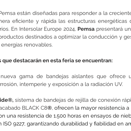
Pemsa están diseñadas para responder a la crecient
ra eficiente y rápida las estructuras energéticas de
arios. En Intersolar Europe 2024, 
Pemsa
 presentará u
roductos destinados a optimizar la conducción y ges
 energías renovables.
s que destacarán en esta feria se encuentran:
 nueva gama de bandejas aislantes que ofrece un
orrosión, intemperie y exposición a la radiación UV.
ide®,
 sistema de bandejas de rejilla de conexión ráp
u acabado BLACK C8
®
, 
ofrecen la mayor resistencia a 
n una resistencia de 1.500 horas en ensayos de niebl
 ISO 9227, garantizando durabilidad y fiabilidad en a