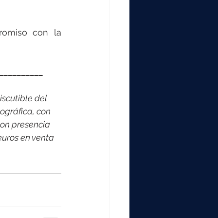
omiso con la 
__________
scutible del 
ográfica, con 
on presencia 
euros en venta 