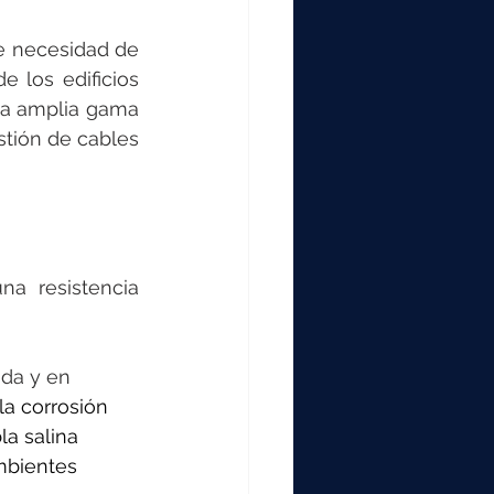
e necesidad de 
 los edificios 
na amplia gama 
tión de cables 
a resistencia 
ida y en 
la corrosión 
a salina 
mbientes 