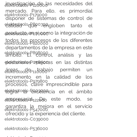
investigación de las necesidades del 
elektrotools-P120000
mercado. Para ello, es primordial 
elektrotools-P179000
disponer de sistemas de control de 
elektrotools-P800300
calidad que engloben tanto el 
producto en sí como la integración de 
elektrotools-P070000
todos los procesos de los diferentes 
elektrotools-P820000
departamentos de la empresa en este 
elektrotools-P898000
ámbito. El control, análisis y las 
posteriores mejoras en las distintas 
elektrotools-P058000
áreas de trabajo permiten un 
elektrotools-P110000
incremento en la calidad de los 
elektrotools-P979800
procesos, clave imprescindible para 
elektrotools-P003000
lograr la excelencia en el ámbito 
empresarial. De este modo, se 
elektrotools-P122000
garantiza la mejora en el servicio 
elektrotools-P547000
ofrecido y la experiencia del cliente.
elektrotools-C039000
elektrotools-P536000