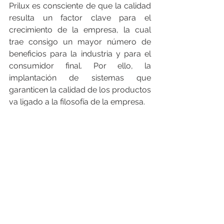
Prilux es consciente de que la calidad 
resulta un factor clave para el 
crecimiento de la empresa, la cual 
trae consigo un mayor número de 
beneficios para la industria y para el 
consumidor final. Por ello, la 
implantación de sistemas que 
garanticen la calidad de los productos 
va ligado a la filosofía de la empresa. 
___________________________________
___________________________________
___
FEGIME España S.A. es el grupo de 
distribución de material eléctrico líder 
indiscutible del mercado español. Y lo 
es por su cuota de mercado como por 
su cobertura geográfica, con más de 
150 puntos de venta, 28 empresas 