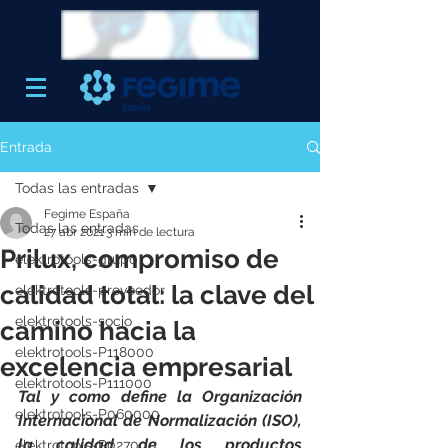
Entrada
Todas las entradas
Fegime España
Todas las entradas
27 abr 2021
3 min de lectura
Prilux, compromiso de
elektrotools-grupo
calidad total: la clave del
elektrotools-proveedor
elektrotools-socio
camino hacia la
elektrotools-P118000
excelencia empresarial
elektrotools-P111000
Tal y como define la Organización 
elektrotools-P060000
Internacional de Normalización (ISO), 
la calidad de los productos 
elektrotools-P027000