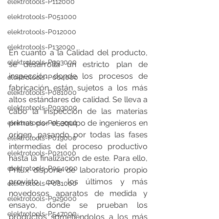
elektrotools-P112000
elektrotools-P051000
elektrotools-P012000
elektrotools-P132000
En cuanto a la Calidad del producto, 
elektrotools-P993000
se desarrolla un estricto plan de 
inspección donde los procesos de 
elektrotools-P004000
fabricación están sujetos a los más 
elektrotools-P081000
altos estándares de calidad. Se lleva a 
elektrotools-P093000
cabo la inspección de las materias 
primas por el equipo de ingenieros en 
elektrotools-P053000
origen, pasando por todas las fases 
elektrotools-P019000
intermedias del proceso productivo 
elektrotools-P021000
hasta la finalización de este. Para ello, 
elektrotools-P054000
Prilux dispone de laboratorio propio 
provisto con los últimos y más 
elektrotools-P081000
novedosos aparatos de medida y 
elektrotools-P929000
ensayo, donde se prueban los 
elektrotools-P547000
productos sometiéndolos a los más 