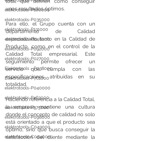
elektrotools-P020000
total que definen como conseguir 
unos resultados óptimos. 
elektrotools-P100000
elektrotools-P035000
Para ello, el Grupo cuenta con un 
elektrotools-P131000
departamento de Calidad 
especializado tanto en la Calidad de 
elektrotools-P048000
Producto, como en el control de la 
elektrotools-P092000
Calidad Total empresarial. Este 
elektrotools-P027000
seguimiento permite ofrecer un 
Elektrotools - P038000
servicio que cumpla con las 
especificaciones atribuidas en su 
Elektrotools-P761000
totalidad. 
elektrotools-P040000
elektrotools-P463000
Haciendo referencia a la Calidad Total, 
la empresa mantiene una cultura 
elektrotools-P375000
donde el concepto de calidad no solo 
elektrotools-P098000
está orientado a que el producto sea 
elektrotools-C049000
óptimo, sino que busca conseguir la 
elektrotools-C004000
satisfacción del cliente mediante la 