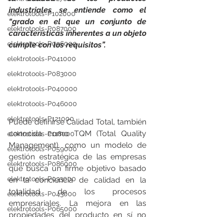
industriales se entiende como el 
elektrotools-P102000
“grado en el que un conjunto de 
elektrotools-P087000
características inherentes a un objeto 
elektrotools-P096000
cumple con los requisitos”.
elektrotools-P041000
elektrotools-P083000
elektrotools-P040000
elektrotools-P046000
elektrotools-P121000
Puede definirse Calidad Total, también 
conocida como TQM (Total Quality 
elektrotools-P118000
Management), como un modelo de 
elektrotools-P059000
gestión estratégica de las empresas 
elektrotools-P086000
que busca un firme objetivo basado 
elektrotools-P033000
en la conciencia de calidad en la 
totalidad de los procesos 
elektrotools-P043000
empresariales. La mejora en las 
elektrotools-P065000
propiedades del producto en sí no 