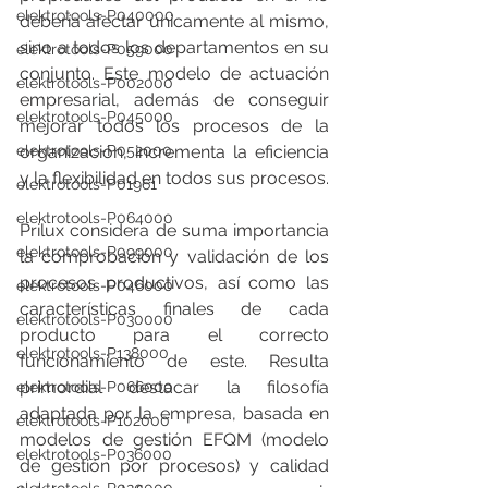
elektrotools-P040000
debería afectar únicamente al mismo, 
sino a todos los departamentos en su 
elektrotools-P059000
conjunto. Este modelo de actuación 
elektrotools-P002000
empresarial, además de conseguir 
elektrotools-P045000
mejorar todos los procesos de la 
elektrotools-P052000
organización, incrementa la eficiencia 
y la flexibilidad en todos sus procesos.
elektrotools-P01961
elektrotools-P064000
Prilux considera de suma importancia 
elektrotools-P099000
la comprobación y validación de los 
procesos productivos, así como las 
elektrotools-P046000
características finales de cada 
elektrotools-P030000
producto para el correcto 
elektrotools-P138000
funcionamiento de este. Resulta 
primordial destacar la filosofía 
elektrotools-P066000
adaptada por la empresa, basada en 
elektrotools-P102000
modelos de gestión EFQM (modelo 
elektrotools-P036000
de gestión por procesos) y calidad 