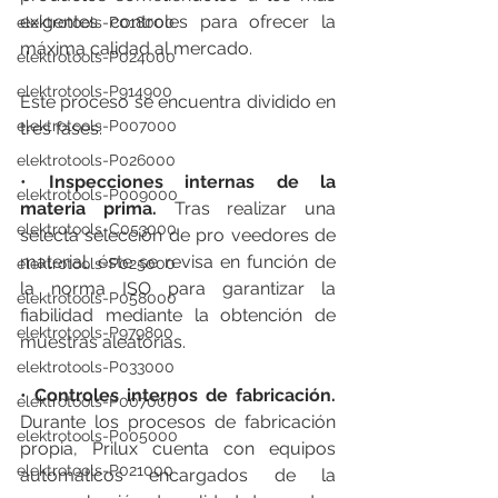
exigentes controles para ofrecer la 
elektrotools-P018000
máxima calidad al mercado. 
elektrotools-P024000
elektrotools-P914900
Este proceso se encuentra dividido en 
elektrotools-P007000
tres fases: 
elektrotools-P026000
• 
Inspecciones internas de la 
elektrotools-P009000
materia prima.
 Tras realizar una 
elektrotools-C053000
selecta selección de pro veedores de 
material, éste se revisa en función de 
elektrotools-P025000
la norma ISO para garantizar la 
elektrotools-P058000
fiabilidad mediante la obtención de 
elektrotools-P979800
muestras aleatorias. 
elektrotools-P033000
• 
Controles internos de fabricación. 
elektrotools-P007000
Durante los procesos de fabricación 
elektrotools-P005000
propia, Prilux cuenta con equipos 
elektrotools-P021000
automáticos encargados de la 