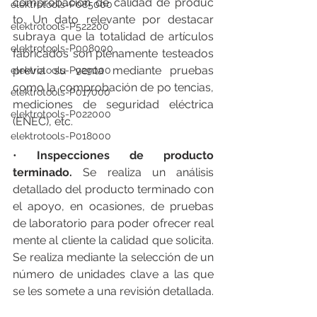
comprobación de calidad de produc 
elektrotools-P085000
to. Un dato relevante por destacar 
elektrotools-P522200
subraya que la totalidad de artículos 
elektrotools-P008000
fabricados son plenamente testeados 
previa su venta mediante pruebas 
elektrotools-P929000
como la comprobación de po tencias, 
elektrotools-P017000
mediciones de seguridad eléctrica 
elektrotools-P022000
(ENEC), etc. 
elektrotools-P018000
•
 Inspecciones de producto 
terminado. 
Se realiza un análisis 
detallado del producto terminado con 
el apoyo, en ocasiones, de pruebas 
de laboratorio para poder ofrecer real 
mente al cliente la calidad que solicita. 
Se realiza mediante la selección de un 
número de unidades clave a las que 
se les somete a una revisión detallada. 