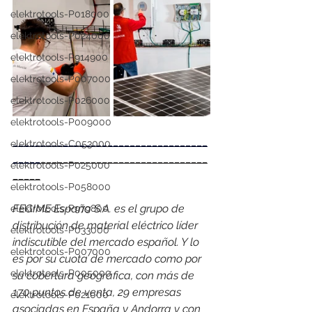
elektrotools-P018000
elektrotools-P024000
elektrotools-P914900
elektrotools-P007000
elektrotools-P026000
elektrotools-P009000
___________________________________
elektrotools-C053000
_____
______________________________
elektrotools-P025000
_____
elektrotools-P058000
FEGIME España S.A. es el grupo de 
elektrotools-P979800
distribución de material eléctrico líder 
elektrotools-P033000
indiscutible del mercado español. Y lo 
elektrotools-P007000
es por su cuota de mercado como por 
elektrotools-P005000
su cobertura geográfica, con más de 
170 puntos de venta, 29 empresas 
elektrotools-P021000
asociadas en España y Andorra y con 