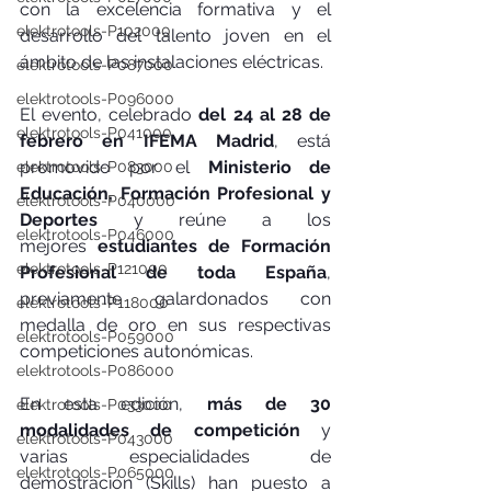
con la excelencia formativa y el 
elektrotools-P102000
desarrollo del talento joven en el 
ámbito de las instalaciones eléctricas.
elektrotools-P087000
elektrotools-P096000
El evento, celebrado 
del 24 al 28 de 
elektrotools-P041000
febrero en IFEMA Madrid
, está 
promovido por el 
Ministerio de 
elektrotools-P083000
Educación, Formación Profesional y 
elektrotools-P040000
Deportes
 y reúne a los 
elektrotools-P046000
mejores 
estudiantes de Formación 
elektrotools-P121000
Profesional de toda España
, 
previamente galardonados con 
elektrotools-P118000
medalla de oro en sus respectivas 
elektrotools-P059000
competiciones autonómicas.
elektrotools-P086000
En esta edición, 
más de 30 
elektrotools-P033000
modalidades de competición
 y 
elektrotools-P043000
varias especialidades de 
elektrotools-P065000
demostración (Skills) han puesto a 