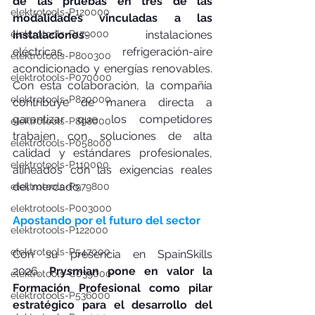
de las pruebas en tres de las 
elektrotools-P120000
modalidades vinculadas a las 
elektrotools-P179000
instalaciones
- instalaciones 
eléctricas, refrigeración-aire 
elektrotools-P800300
acondicionado y energías renovables. 
elektrotools-P070000
Con esta colaboración, la compañía 
elektrotools-P820000
contribuye de manera directa a 
garantizar que los competidores 
elektrotools-P898000
trabajen con soluciones de alta 
elektrotools-P058000
calidad y estándares profesionales, 
elektrotools-P110000
alineados con las exigencias reales 
del mercado.
elektrotools-P979800
elektrotools-P003000
Apostando por el futuro del sector
elektrotools-P122000
elektrotools-P547000
Con su presencia en SpainSkills 
2026, 
Prysmian pone en valor la 
elektrotools-C039000
Formación Profesional como pilar 
elektrotools-P536000
estratégico para el desarrollo del 