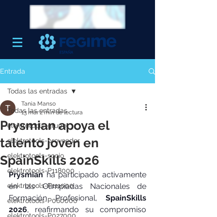
Entrada
Todas las entradas
Tania Manso
Todas las entradas
13 mar
2 min de lectura
Prysmian apoya el
elektrotools-grupo
talento joven en
elektrotools-proveedor
elektrotools-socio
SpainSkills 2026
elektrotools-P118000
Prysmian
 ha participado activamente 
elektrotools-P111000
en las Olimpiadas Nacionales de 
Formación Profesional, 
SpainSkills 
elektrotools-P060000
2026
, reafirmando su compromiso 
elektrotools-P027000