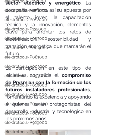
elektrotools-P112000
sector eléctrico y energético
. La 
compañía reafirma así su apuesta por 
elektrotools-P051000
el talento joven, la capacitación 
elektrotools-P012000
técnica y la innovación, elementos 
elektrotools-P132000
clave para afrontar los retos de 
elektrotools-P993000
electrificación, sostenibilidad y 
transición energética que marcarán el 
elektrotools-P004000
futuro.
elektrotools-P081000
elektrotools-P093000
La participación en este tipo de 
iniciativas consolida el 
compromiso 
elektrotools-P053000
de Prysmian con la formación de los 
elektrotools-P019000
futuros instaladores profesionales
, 
elektrotools-P021000
fomentando la excelencia y apoyando 
elektrotools-P054000
a quienes serán protagonistas del 
desarrollo industrial y tecnológico en 
elektrotools-P081000
los próximos años.
elektrotools-P929000
elektrotools-P547000