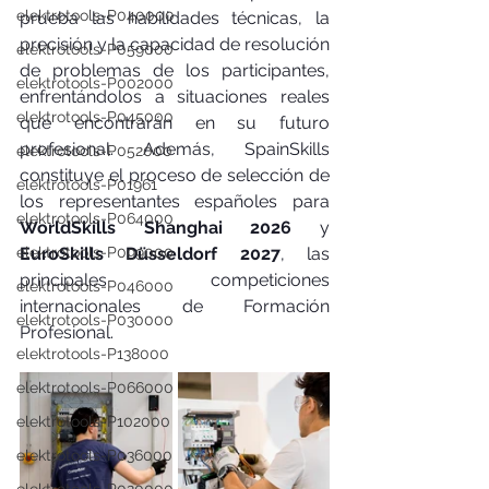
elektrotools-P040000
prueba las habilidades técnicas, la 
precisión y la capacidad de resolución 
elektrotools-P059000
de problemas de los participantes, 
elektrotools-P002000
enfrentándolos a situaciones reales 
elektrotools-P045000
que encontrarán en su futuro 
profesional. Además, SpainSkills 
elektrotools-P052000
constituye el proceso de selección de 
elektrotools-P01961
los representantes españoles para 
elektrotools-P064000
WorldSkills Shanghai 2026
 y 
elektrotools-P099000
EuroSkills Düsseldorf 2027
, las 
principales competiciones 
elektrotools-P046000
internacionales de Formación 
elektrotools-P030000
Profesional.
elektrotools-P138000
elektrotools-P066000
elektrotools-P102000
elektrotools-P036000