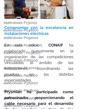
elektrotools-P020000
elektrotools-P100000
elektrotools-P035000
elektrotools-P131000
Compromiso con la excelencia en 
elektrotools-P048000
instalaciones eléctricas
elektrotools-P092000
En esta edición, 
CONAIF
 ha 
elektrotools-P027000
colaborado nuevamente en la 
Elektrotools - P038000
organización de las competiciones 
Elektrotools-P761000
vinculadas al ámbito de las 
elektrotools-P040000
instalaciones, coordinando las 
pruebas en las distintas 
elektrotools-P463000
especialidades.
elektrotools-P375000
elektrotools-P098000
Prysmian ha participado como 
patrocinador
, 
proporcionando el 
elektrotools-C049000
cable necesario para el desarrollo 
elektrotools-C004000