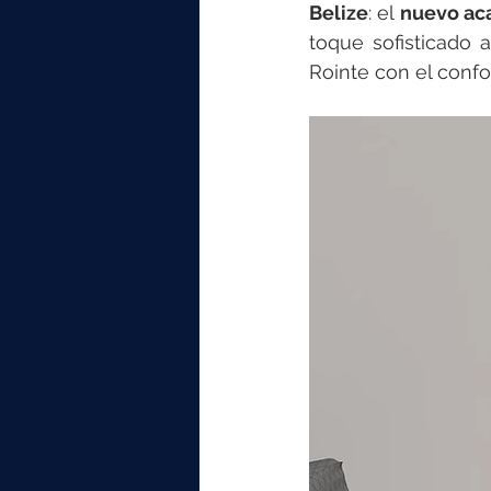
elektrotools-P059000
elekt
Belize
: el 
nuevo ac
toque sofisticado 
Rointe con el confor
elektrotools-P065000
elekt
elektrotools-P045000
elekt
elektrotools-P099000
elekt