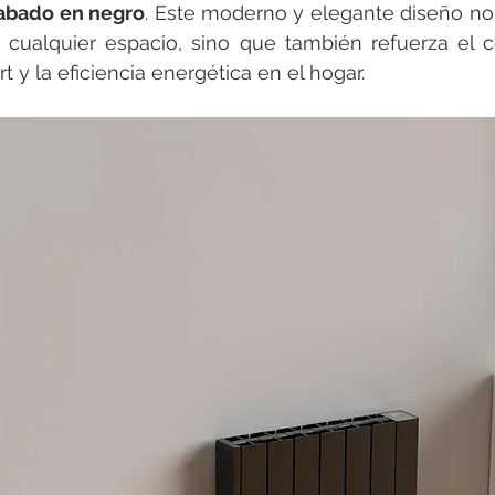
rotools-P086000
elektrotools-P033000
elektrotools-P043
abado en negro
. Este moderno y elegante diseño no
a cualquier espacio, sino que también refuerza el 
t y la eficiencia energética en el hogar.
rotools-P040000
elektrotools-P059000
elektrotools-P00
rotools-P052000
elektrotools-P01961
elektrotools-P06400
rotools-P046000