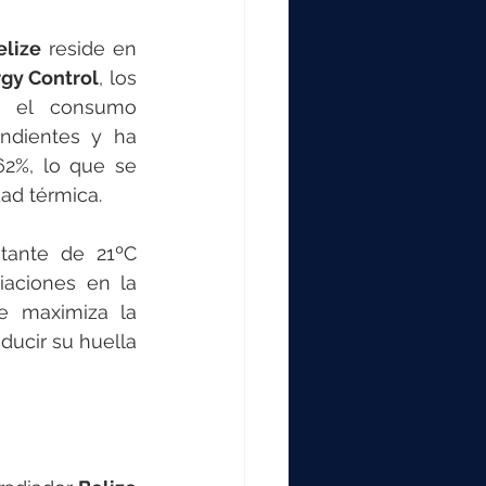
elize
 reside en 
gy Control
, los 
e el consumo 
ndientes y ha 
2%, lo que se 
ad térmica.
tante de 21ºC 
iaciones en la 
e maximiza la 
ucir su huella 