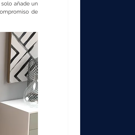
000
 solo añade un 
compromiso de 
2000
0