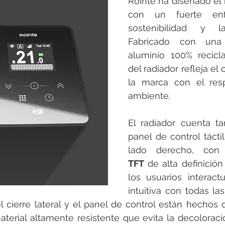
Rointe ha diseñado el 
con un fuerte en
sostenibilidad y la
Fabricado con una 
aluminio 100% recicla
del radiador refleja e
la marca con el res
ambiente.
El radiador cuenta t
panel de control tácti
TFT
 de alta definición
los usuarios interact
intuitiva con todas la
l cierre lateral y el panel de control están hechos 
terial altamente resistente que evita la decoloraci