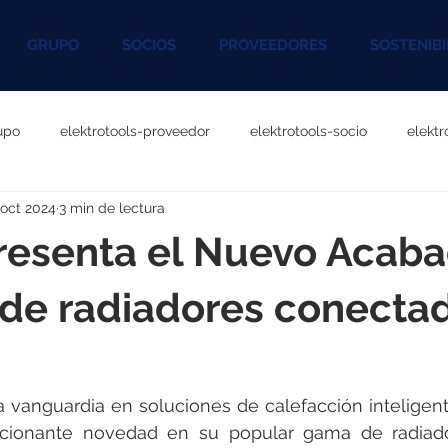
GRUPO
SOCIOS
PROVEEDORES
SOSTENIBI
upo
elektrotools-proveedor
elektrotools-socio
elekt
 oct 2024
3 min de lectura
otools-P060000
elektrotools-P027000
elektrotools-P1020
resenta el Nuevo Acab
rotools-P096000
elektrotools-P041000
elektrotools-P083
 de radiadores conecta
rotools-P046000
elektrotools-P121000
elektrotools-P1180
a vanguardia en soluciones de calefacción inteligente