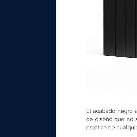
El acabado negro a
de diseño que no s
estética de cualqui