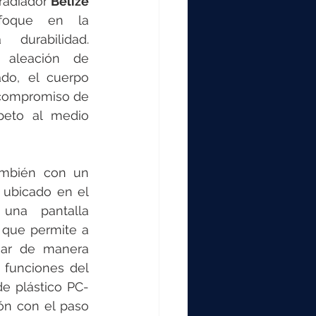
radiador 
Belize 
foque en la 
 durabilidad. 
aleación de 
do, el cuerpo 
l compromiso de 
peto al medio 
ambién con un 
l ubicado en el 
lado derecho, con una pantalla 
 que permite a 
uar de manera 
s funciones del 
de plástico PC-
ón con el paso 