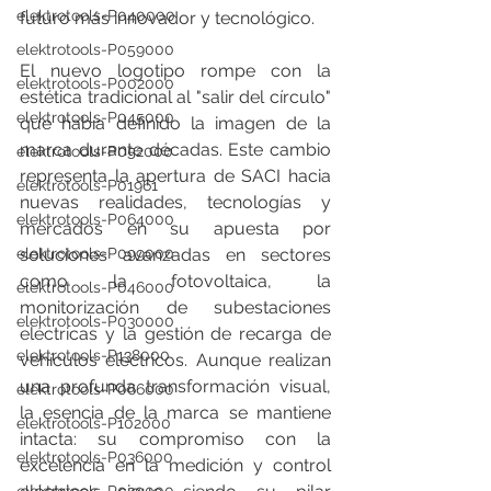
elektrotools-P040000
futuro más innovador y tecnológico.
elektrotools-P059000
El nuevo logotipo rompe con la 
elektrotools-P002000
estética tradicional al "salir del círculo" 
elektrotools-P045000
que había definido la imagen de la 
marca durante décadas. Este cambio 
elektrotools-P052000
representa la apertura de SACI hacia 
elektrotools-P01961
nuevas realidades, tecnologías y 
elektrotools-P064000
mercados en su apuesta por 
elektrotools-P099000
soluciones avanzadas en sectores 
como la fotovoltaica, la 
elektrotools-P046000
monitorización de subestaciones 
elektrotools-P030000
eléctricas y la gestión de recarga de 
elektrotools-P138000
vehículos eléctricos. Aunque realizan 
una profunda transformación visual, 
elektrotools-P066000
la esencia de la marca se mantiene 
elektrotools-P102000
intacta: su compromiso con la 
elektrotools-P036000
excelencia en la medición y control 