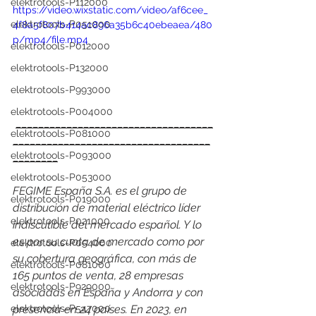
elektrotools-P112000
https://video.wixstatic.com/video/af6cee_
elektrotools-P051000
4f8a5f807b414ac896a35b6c40ebeaea/480
p/mp4/file.mp4
elektrotools-P012000
elektrotools-P132000
elektrotools-P993000
elektrotools-P004000
___________________________________
elektrotools-P081000
___________________________________
elektrotools-P093000
________
elektrotools-P053000
FEGIME España S.A. es el grupo de 
elektrotools-P019000
distribución de material eléctrico líder 
elektrotools-P021000
indiscutible del mercado español. Y lo 
es por su cuota de mercado como por 
elektrotools-P054000
su cobertura geográfica, con más de 
elektrotools-P081000
165 puntos de venta, 28 empresas 
elektrotools-P929000
asociadas en España y Andorra y con 
elektrotools-P547000
presencia en 24 países. En 2023, en 