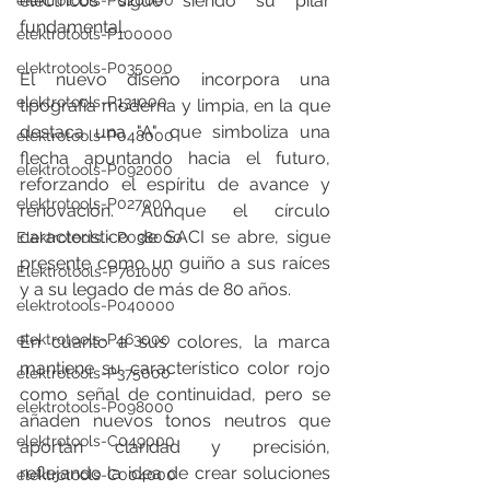
eléctricos sigue siendo su pilar 
elektrotools-P020000
fundamental.
elektrotools-P100000
elektrotools-P035000
El nuevo diseño incorpora una 
elektrotools-P131000
tipografía moderna y limpia, en la que 
destaca una "A" que simboliza una 
elektrotools-P048000
flecha apuntando hacia el futuro, 
elektrotools-P092000
reforzando el espíritu de avance y 
elektrotools-P027000
renovación. Aunque el círculo 
característico de SACI se abre, sigue 
Elektrotools - P038000
presente como un guiño a sus raíces 
Elektrotools-P761000
y a su legado de más de 80 años.
elektrotools-P040000
elektrotools-P463000
En cuanto a sus colores, la marca 
mantiene su característico color rojo 
elektrotools-P375000
como señal de continuidad, pero se 
elektrotools-P098000
añaden nuevos tonos neutros que 
elektrotools-C049000
aportan claridad y precisión, 
reflejando la idea de crear soluciones 
elektrotools-C004000