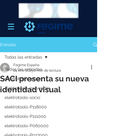
Entrada
Todas las entradas
Fegime España
Todas las entradas
24 ene 2025
2 min de lectura
SACI presenta su nueva
elektrotools-grupo
identidad visual
elektrotools-proveedor
elektrotools-socio
elektrotools-P118000
elektrotools-P111000
elektrotools-P060000
elektrotools-P027000