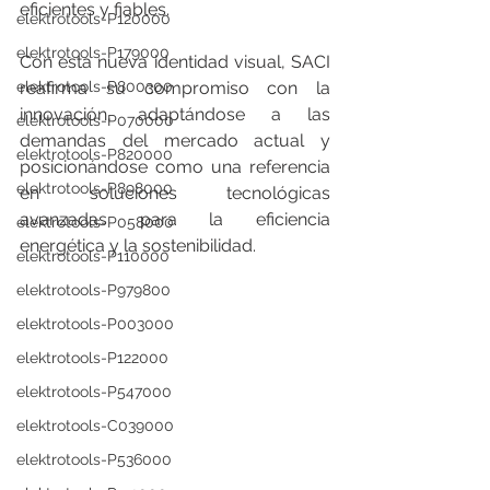
eficientes y fiables.
elektrotools-P120000
elektrotools-P179000
Con esta nueva identidad visual, SACI 
elektrotools-P800300
reafirma su compromiso con la 
innovación, adaptándose a las 
elektrotools-P070000
demandas del mercado actual y 
elektrotools-P820000
posicionándose como una referencia 
elektrotools-P898000
en soluciones tecnológicas 
avanzadas para la eficiencia 
elektrotools-P058000
energética y la sostenibilidad.
elektrotools-P110000
elektrotools-P979800
elektrotools-P003000
elektrotools-P122000
elektrotools-P547000
elektrotools-C039000
elektrotools-P536000