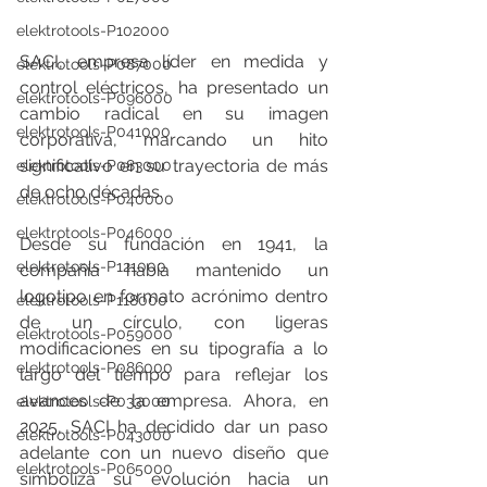
elektrotools-P102000
SACI, empresa líder en medida y 
elektrotools-P087000
control eléctricos, ha presentado un 
elektrotools-P096000
cambio radical en su imagen 
elektrotools-P041000
corporativa, marcando un hito 
significativo en su trayectoria de más 
elektrotools-P083000
de ocho décadas.
elektrotools-P040000
elektrotools-P046000
Desde su fundación en 1941, la 
elektrotools-P121000
compañía había mantenido un 
logotipo en formato acrónimo dentro 
elektrotools-P118000
de un círculo, con ligeras 
elektrotools-P059000
modificaciones en su tipografía a lo 
elektrotools-P086000
largo del tiempo para reflejar los 
avances de la empresa. Ahora, en 
elektrotools-P033000
2025, SACI ha decidido dar un paso 
elektrotools-P043000
adelante con un nuevo diseño que 
elektrotools-P065000
simboliza su evolución hacia un 