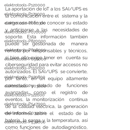
elektrotools-P120000
La aportación de IoT a los SAI/UPS es 
elektrotools-P179000
la comunicación entre el  sistema y la 
carga con el fin de conocer su estado 
elektrotools-P800300
y anticiparse a las  necesidades de 
elektrotools-P070000
soporte. Esta información también 
elektrotools-P820000
puede ser gestionada de  manera 
elektrotools-P898000
remota por responsables y técnicos, 
si bien ello exige tener en  cuenta su 
elektrotools-P058000
ciberseguridad para evitar accesos no 
elektrotools-P110000
autorizados. El SAI/UPS  se convierte, 
elektrotools-P979800
por tanto, en un equipo altamente 
conectado y dotado de  funciones 
elektrotools-P003000
avanzadas como el registro de 
elektrotools-P122000
eventos, la monitorización  continua 
elektrotools-P547000
de la calidad eléctrica, la generación 
elektrotools-C039000
de informes sobre el  estado de la 
batería, la carga y la temperatura, así 
elektrotools-P536000
como funciones de  autodiagnóstico, 