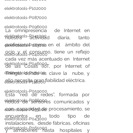
elektrotools-P102000
elektrotools-P087000
elektrotools-P096000
La omnipresencia  de Internet en 
elektrotools-P041000
nuestra actividad diaria, tanto 
profesional como en el  ámbito del 
elektrotools-P083000
ocio y el consumo, tiene un reflejo 
elektrotools-P040000
cada vez más acentuado en  Internet 
elektrotools-P046000
de las Cosas (IoT, por Internet of 
elektrotools-P121000
Things), donde es clave la  nube, y 
ello necesita gran fiabilidad eléctrica.
elektrotools-P118000
elektrotools-P059000
Esta “red de redes”, formada por 
elektrotools-P086000
nodos de sensores comunicados y 
con  capacidad de procesamiento, se 
elektrotools-P033000
encuentra en todo tipo de 
elektrotools-P043000
instalaciones,  desde fábricas, oficinas 
elektrotools-P065000
y almacenes hasta hospitales y 