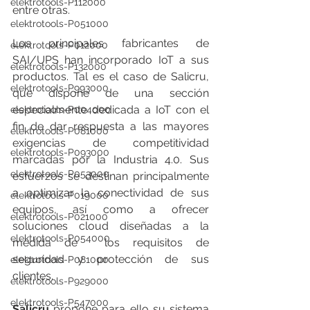
elektrotools-P112000
entre otras.
elektrotools-P051000
Los principales fabricantes de 
elektrotools-P012000
SAI/UPS han incorporado IoT a sus  
elektrotools-P132000
productos. Tal es el caso de Salicru, 
elektrotools-P993000
que dispone de una sección  
especialmente dedicada a IoT con el 
elektrotools-P004000
fin de dar respuesta a las mayores  
elektrotools-P081000
exigencias de competitividad 
elektrotools-P093000
marcadas por la Industria 4.0. Sus  
elektrotools-P053000
esfuerzos se destinan principalmente 
a optimizar la conectividad de sus  
elektrotools-P019000
equipos, así como a ofrecer 
elektrotools-P021000
soluciones cloud diseñadas a la 
elektrotools-P054000
medida de  los requisitos de 
seguridad y protección de sus 
elektrotools-P081000
clientes.
elektrotools-P929000
elektrotools-P547000
Salicru
 propone para ello su sistema 