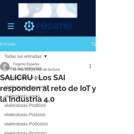
Entrada
Todas las entradas
Fegime España
Todas las entradas
22 mar 2023
3 min de lectura
SALICRU : Los SAI
elektrotools-grupo
responden al reto de IoT y
elektrotools-proveedor
elektrotools-socio
la Industria 4.0
elektrotools-P118000
elektrotools-P111000
elektrotools-P060000
elektrotools-P027000