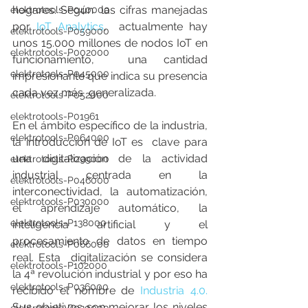
hogares. Según  las cifras manejadas 
elektrotools-P040000
por 
IoT Analytics
,  actualmente hay 
elektrotools-P059000
unos 15.000 millones de nodos IoT en 
elektrotools-P002000
funcionamiento,  una cantidad 
elektrotools-P045000
impresionante que indica su presencia 
cada vez más  generalizada.
elektrotools-P052000
elektrotools-P01961
En el ámbito específico de la industria, 
elektrotools-P064000
la introducción de IoT es  clave para 
una digitalización de la actividad 
elektrotools-P099000
industrial centrada en la  
elektrotools-P046000
interconectividad, la automatización, 
elektrotools-P030000
el aprendizaje automático, la  
elektrotools-P138000
inteligencia artificial y el 
procesamiento de datos en tiempo 
elektrotools-P066000
real. Esta  digitalización se considera 
elektrotools-P102000
la 4ª revolución industrial y por eso ha  
elektrotools-P036000
recibido el nombre de 
Industria 4.0.
Sus objetivos son mejorar los niveles 