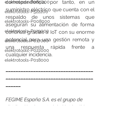
correspondencia, por tanto, en un  
elektrotools-P085000
suministro eléctrico que cuenta con el 
elektrotools-P522200
respaldo de unos sistemas que  
elektrotools-P008000
aseguran su alimentación de forma 
elektrotools-P929000
continua gracias a IoT con su enorme  
potencial para una gestión remota y 
elektrotools-P017000
una respuesta rápida frente a  
elektrotools-P022000
cualquier incidencia.
elektrotools-P018000
___________________________________
___________________________________
______
FEGIME España S.A. es el grupo de 
distribución de material eléctrico líder 
indiscutible del mercado español. Y lo 
es por su cuota de mercado como por 
su cobertura geográfica, con más de 
168 puntos de venta, 26 empresas 