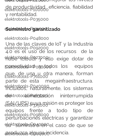
elektrotools-P020000
de productividad, eficiencia, fiabilidad 
elektrotools-P100000
y rentabilidad.
elektrotools-P035000
elektrotools-P131000
Suministro garantizado
elektrotools-P048000
Una de las claves de IoT y la Industria 
elektrotools-P092000
4.0 es el uso de los recursos  de la 
elektrotools-P027000
nube (cloud) y ello exige dotar de 
conectividad a todos los  equipos 
Elektrotools - P038000
que, de una u otra manera, forman 
Elektrotools-P761000
parte de esta  megainfraestructura. 
elektrotools-P040000
Incluidos, naturalmente, los sistemas 
de  alimentación ininterrumpida 
elektrotools-P463000
(SAI/UPS) cuya misión es proteger los  
elektrotools-P375000
equipos frente a todo tipo de 
elektrotools-P098000
perturbaciones eléctricas y garantizar 
elektrotools-C049000
su  suministro en el caso de que se 
produzca alguna incidencia.
elektrotools-C004000