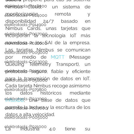
elektrotools-P018000
Nimbus Cloud,  un sistema de 
monitorización remota y 
elektrotools-P024000
disponibilidad 24/7 basado en  
elektrotools-P914900
Nimbus Cards, unas tarjetas que 
elektrotools-P007000
incorporan la tecnología IoT más  
novedosa a los SAI de la empresa. 
elektrotools-P026000
Las tarjetas Nimbus se comunican 
elektrotools-P009000
por  medio de 
MQTT
 (Message  
elektrotools-C053000
Queuing Telemetry Transport), un 
elektrotools-P025000
protocolo seguro, fiable y eficiente  
para la transmisión de datos en IoT. 
elektrotools-P058000
Cada tarjeta Nimbus recoge asimismo  
elektrotools-P979800
los datos históricos mediante 
elektrotools-P033000
InfluxDB
, una base de datos que 
permite la lectura y la escritura de los 
elektrotools-P007000
datos a alta velocidad.
elektrotools-P005000
elektrotools-P021000
La Industria 4.0 tiene su 