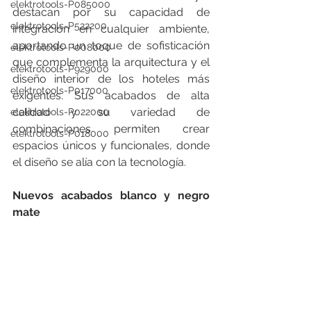
elektrotools-P085000
destacan por su capacidad de 
elektrotools-P522200
integración en cualquier ambiente, 
aportando un toque de sofisticación 
elektrotools-P008000
que complementa la arquitectura y el 
elektrotools-P929000
diseño interior de los hoteles más 
elektrotools-P017000
exigentes. Sus acabados de alta 
calidad y su variedad de 
elektrotools-P022000
combinaciones permiten crear 
elektrotools-P018000
espacios únicos y funcionales, donde 
el diseño se alía con la tecnología.
Nuevos acabados blanco y negro 
mate