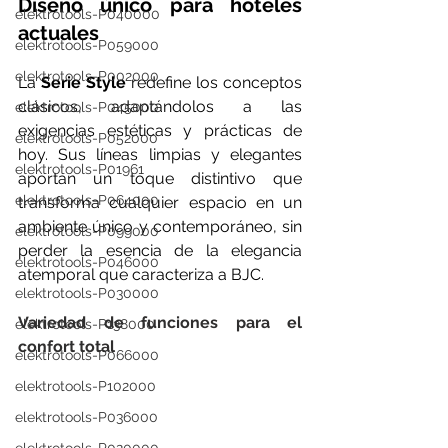
Diseño único para hoteles 
elektrotools-P040000
actuales
elektrotools-P059000
elektrotools-P002000
La 
Serie Style
 redefine los conceptos 
clásicos, adaptándolos a las 
elektrotools-P045000
exigencias estéticas y prácticas de 
elektrotools-P052000
hoy. Sus líneas limpias y elegantes 
elektrotools-P01961
aportan un toque distintivo que 
elektrotools-P064000
transforma cualquier espacio en un 
ambiente único y contemporáneo, sin 
elektrotools-P099000
perder la esencia de la elegancia 
elektrotools-P046000
atemporal que caracteriza a BJC.
elektrotools-P030000
Variedad de funciones para el 
elektrotools-P138000
confort total
elektrotools-P066000
elektrotools-P102000
elektrotools-P036000