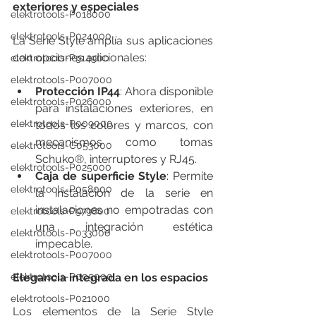
exteriores y especiales
elektrotools-P018000
elektrotools-P024000
La Serie Style amplía sus aplicaciones 
con opciones adicionales:
elektrotools-P914900
elektrotools-P007000
Protección IP44
: Ahora disponible 
elektrotools-P026000
para instalaciones exteriores, en 
elektrotools-P009000
todos los colores y marcos, con 
mecanismos como tomas 
elektrotools-C053000
Schuko®, interruptores y RJ45.
elektrotools-P025000
Caja de superficie Style
: Permite 
elektrotools-P058000
la instalación de la serie en 
instalaciones no empotradas con 
elektrotools-P979800
una integración estética 
elektrotools-P033000
impecable.
elektrotools-P007000
elektrotools-P005000
Elegancia integrada en los espacios
elektrotools-P021000
Los elementos de la Serie Style 