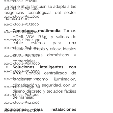
elektrotools-P112000
La Serie Style también se adapta a las 
elektrotools-P051000
exigencias tecnológicas del sector 
elektrotools-P012000
hotelero con:
elektrotools-P132000
Conectores multimedia
: Tomas 
elektrotools-P993000
HDMI, VGA, RJ45, y salidas de 
elektrotools-P004000
cable estéreo para una 
elektrotools-P081000
instalación limpia y eficaz, ideales 
para entornos domésticos y 
elektrotools-P093000
comerciales.
elektrotools-P053000
Soluciones inteligentes con 
elektrotools-P019000
KNX
: Control centralizado de 
funciones como iluminación, 
elektrotools-P021000
climatización y seguridad, con un 
elektrotools-P054000
diseño discreto y teclados fáciles 
elektrotools-P081000
de manejar.
elektrotools-P929000
Soluciones para instalaciones 
elektrotools-P547000