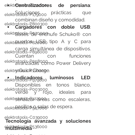
Centralizadores de persiana
: 
elektrotools-P120000
Soluciones prácticas que 
elektrotools-P179000
combinan diseño y comodidad.
elektrotools-P800300
Cargadores con doble USB
: 
elektrotools-P070000
Bases de enchufe Schuko® con 
puertos USB tipo A y C para 
elektrotools-P820000
carga simultánea de dispositivos. 
elektrotools-P898000
Cuentan con funciones 
elektrotools-P058000
avanzadas como Power Delivery 
y Quick Charge.
elektrotools-P110000
Indicadores luminosos LED
: 
elektrotools-P979800
Disponibles en tonos blanco, 
elektrotools-P003000
verde y rojo, ideales para 
elektrotools-P122000
señalizar áreas como escaleras, 
pasillos o salas de espera.
elektrotools-P547000
elektrotools-C039000
Tecnología avanzada y soluciones 
elektrotools-P536000
multimedia