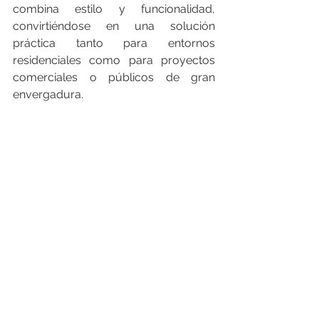
combina estilo y funcionalidad, 
convirtiéndose en una solución 
práctica tanto para entornos 
residenciales como para proyectos 
comerciales o públicos de gran 
envergadura.
Para más información sobre la Serie 
Style y otras soluciones de BJC, 
consulta el catálogo completo en el 
siguiente enlace: 
Catálogo General 
BJC-Siemens
___________________________________
___________________________________
________
FEGIME España S.A. es el grupo de 
distribución de material eléctrico líder 