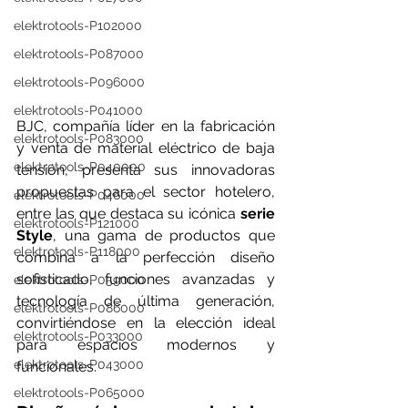
elektrotools-P102000
elektrotools-P087000
elektrotools-P096000
elektrotools-P041000
BJC, compañía líder en la fabricación 
elektrotools-P083000
y venta de material eléctrico de baja 
elektrotools-P040000
tensión, presenta sus innovadoras 
propuestas para el sector hotelero, 
elektrotools-P046000
entre las que destaca su icónica 
serie 
elektrotools-P121000
Style
, una gama de productos que 
elektrotools-P118000
combina a la perfección diseño 
sofisticado, funciones avanzadas y 
elektrotools-P059000
tecnología de última generación, 
elektrotools-P086000
convirtiéndose en la elección ideal 
elektrotools-P033000
para espacios modernos y 
elektrotools-P043000
funcionales.
elektrotools-P065000