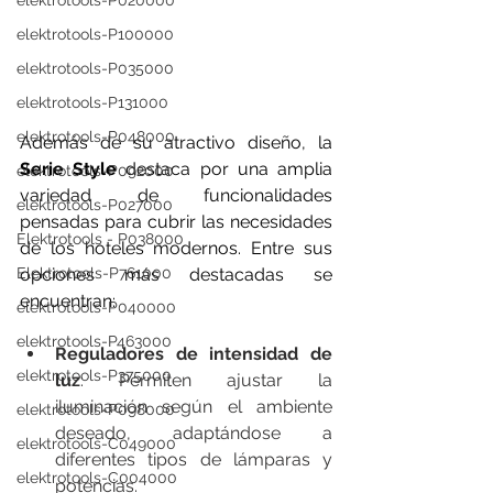
elektrotools-P020000
elektrotools-P100000
elektrotools-P035000
elektrotools-P131000
elektrotools-P048000
Además de su atractivo diseño, la 
Serie Style
 destaca por una amplia 
elektrotools-P092000
variedad de funcionalidades 
elektrotools-P027000
pensadas para cubrir las necesidades 
Elektrotools - P038000
de los hoteles modernos. Entre sus 
Elektrotools-P761000
opciones más destacadas se 
encuentran:
elektrotools-P040000
elektrotools-P463000
Reguladores de intensidad de 
elektrotools-P375000
luz
: Permiten ajustar la 
iluminación según el ambiente 
elektrotools-P098000
deseado, adaptándose a 
elektrotools-C049000
diferentes tipos de lámparas y 
elektrotools-C004000
potencias.