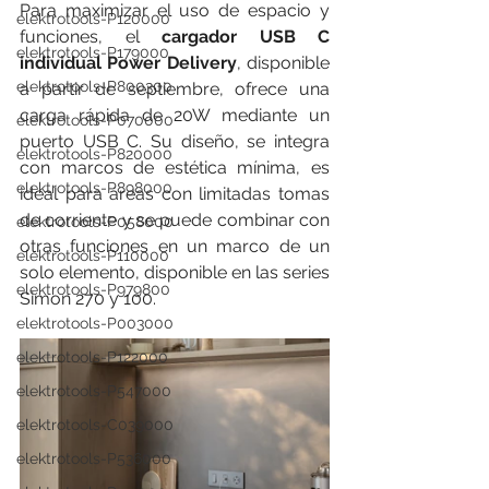
Para maximizar el uso de espacio y 
elektrotools-P120000
funciones, el 
cargador USB C 
elektrotools-P179000
individual Power Delivery
, disponible 
elektrotools-P800300
a partir de septiembre, ofrece una 
carga rápida de 20W mediante un 
elektrotools-P070000
puerto USB C. Su diseño, se integra 
elektrotools-P820000
con marcos de estética mínima, es 
elektrotools-P898000
ideal para áreas con limitadas tomas 
de corriente y se puede combinar con 
elektrotools-P058000
otras funciones en un marco de un 
elektrotools-P110000
solo elemento, disponible en las series 
elektrotools-P979800
Simon 270 y 100.
elektrotools-P003000
elektrotools-P122000
elektrotools-P547000
elektrotools-C039000
elektrotools-P536000