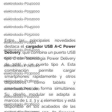
elektrotools-P040000
elektrotools-P059000
elektrotools-P002000
elektrotools-P045000
elektrotools-P052000
Entre las principales novedades 
elektrotools-P01961
destaca el 
cargador USB A+C Power 
elektrotools-P064000
Delivery
, que combina un puerto USB 
elektrotools-P099000
tipo C con tecnología Power Delivery 
de 30W y un puerto tipo A. Esta 
elektrotools-P046000
combinación permite cargar 
elektrotools-P030000
smartphones rápidamente y otros 
elektrotools-P138000
dispositivos como tablets y 
smartwatches de forma simultánea. 
elektrotools-P066000
Su diseño modular se adapta a 
elektrotools-P102000
marcos de 1, 2, 3 y 4 elementos y está 
elektrotools-P036000
disponible en los acabados de las 