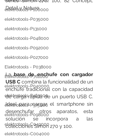
series Simon 270, 100, 82 Concept, 
elektrotools-P020000
Detail y Nature.
elektrotools-P100000
elektrotools-P035000
elektrotools-P131000
elektrotools-P048000
elektrotools-P092000
elektrotools-P027000
Elektrotools - P038000
La 
base de enchufe con cargador 
Elektrotools-P761000
USB C
 combina la funcionalidad de un 
elektrotools-P040000
enchufe tradicional con la capacidad 
elektrotools-P463000
de carga rápida de un puerto USB C. 
Ideal para cargar el smartphone sin 
elektrotools-P375000
desenchufar otros aparatos, esta 
elektrotools-P098000
solución se incorpora a las 
elektrotools-C049000
colecciones Simon 270 y 100.
elektrotools-C004000