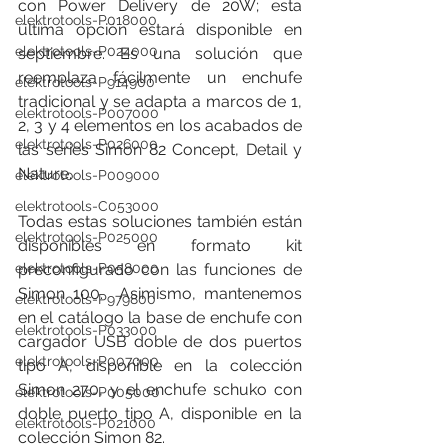
con Power Delivery de 20W; esta 
elektrotools-P018000
última opción estará disponible en 
elektrotools-P024000
septiembre. Es una solución que 
reemplaza fácilmente un enchufe 
elektrotools-P914900
tradicional y se adapta a marcos de 1, 
elektrotools-P007000
2, 3 y 4 elementos en los acabados de 
elektrotools-P026000
las series Simon 82 Concept, Detail y 
Nature.
elektrotools-P009000
elektrotools-C053000
Todas estas soluciones también están 
elektrotools-P025000
disponibles en formato kit 
elektrotools-P058000
preconfigurado con las funciones de 
Simon 100.  Asimismo, mantenemos 
elektrotools-P979800
en el catálogo la base de enchufe con 
elektrotools-P033000
cargador USB doble de dos puertos 
elektrotools-P007000
tipo A, disponible en la colección 
Simon 270, y el enchufe schuko con 
elektrotools-P005000
doble puerto tipo A, disponible en la 
elektrotools-P021000
colección Simon 82.