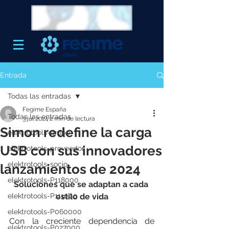
Entrada
Todas las entradas
Fegime España
Todas las entradas
3 jul 2024
2 min de lectura
Simon redefine la carga
elektrotools-grupo
USB con sus innovadores
elektrotools-proveedor
elektrotools-socio
lanzamientos de 2024
elektrotools-P118000
Soluciones que se adaptan a cada 
elektrotools-P111000
estilo de vida
elektrotools-P060000
Con la creciente dependencia de 
elektrotools-P027000