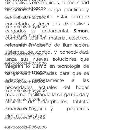
dispositivos electrónicos, la necesidad 
elektrotools-P102000
de soluciones de carga prácticas y 
rápidas es evidente. Estar siempre 
elektrotools-P087000
conectado y tener los dispositivos 
elektrotools-P096000
cargados es fundamental.
 Simon
, 
elektrotools-P041000
compañía líder en material eléctrico, 
referente en diseño de iluminación, 
elektrotools-P083000
sistemas de control y conectividad, 
elektrotools-P040000
lanza sus nuevas soluciones que 
elektrotools-P046000
integran lo último en tecnología de 
elektrotools-P121000
carga USB. Diseñadas para que se 
adapten perfectamente a las 
elektrotools-P118000
necesidades actuales del hogar 
elektrotools-P059000
moderno, facilitando la carga rápida y 
elektrotools-P086000
eficiente de smartphones, tablets, 
smartwatches y pequeños 
elektrotools-P033000
electrodomésticos. 
elektrotools-P043000
elektrotools-P065000