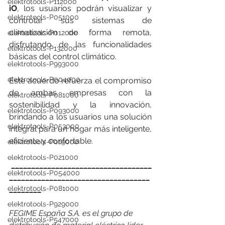
elektrotools-P112000
iO
, los usuarios podrán visualizar y 
elektrotools-P051000
controlar sus sistemas de 
climatización de forma remota, 
elektrotools-P012000
disfrutando de las funcionalidades 
elektrotools-P132000
básicas del control climático.
elektrotools-P993000
elektrotools-P004000
Este acuerdo refuerza el compromiso 
de ambas empresas con la 
elektrotools-P081000
sostenibilidad y la innovación, 
elektrotools-P093000
brindando a los usuarios una solución 
elektrotools-P053000
integral para un hogar más inteligente, 
eficiente y confortable.
elektrotools-P019000
elektrotools-P021000
___________________________________
elektrotools-P054000
___________________________________
________
elektrotools-P081000
elektrotools-P929000
FEGIME España S.A. es el grupo de 
elektrotools-P547000