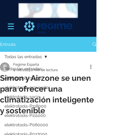
Entrada
Todas las entradas
Fegime España
Todas las entradas
4 feb 2025
2 min de lectura
Simon y Airzone se unen
elektrotools-grupo
para ofrecer una
elektrotools-proveedor
elektrotools-socio
climatización inteligente
elektrotools-P118000
y sostenible
elektrotools-P111000
elektrotools-P060000
elektrotools-P027000