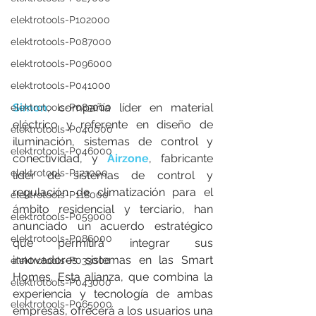
elektrotools-P102000
elektrotools-P087000
elektrotools-P096000
elektrotools-P041000
Simon
, 
compañía líder en material 
elektrotools-P083000
eléctrico y referente en diseño de 
elektrotools-P040000
iluminación, sistemas de control y 
elektrotools-P046000
conectividad, y 
Airzone
, fabricante 
elektrotools-P121000
líder de sistemas de control y 
regulación de climatización para el 
elektrotools-P118000
ámbito residencial y terciario, han 
elektrotools-P059000
anunciado un acuerdo estratégico 
elektrotools-P086000
que permitirá integrar sus 
innovadores sistemas en las Smart 
elektrotools-P033000
Homes. Esta alianza, que combina la 
elektrotools-P043000
experiencia y tecnología de ambas 
elektrotools-P065000
empresas, ofrecerá a los usuarios una 