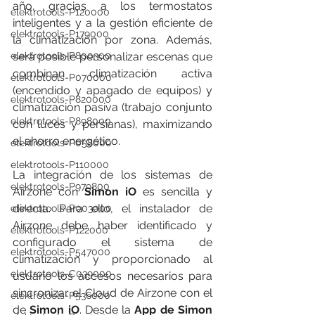
año, gracias a los termostatos 
elektrotools-P120000
inteligentes y a la gestión eficiente de 
elektrotools-P179000
la climatización por zona. Además, 
será posible personalizar escenas que 
elektrotools-P800300
combinan climatización activa 
elektrotools-P070000
(encendido y apagado de equipos) y 
elektrotools-P820000
climatización pasiva (trabajo conjunto 
elektrotools-P898000
con luces y persianas), maximizando 
el ahorro energético.
elektrotools-P058000
elektrotools-P110000
La integración de los sistemas de 
elektrotools-P979800
Airzone con 
Simon iO
 es sencilla y 
directa. Para ello, el instalador de 
elektrotools-P003000
Airzone debe haber identificado y 
elektrotools-P122000
configurado el sistema de 
elektrotools-P547000
climatización y proporcionado al 
elektrotools-C039000
usuario los accesos necesarios para 
sincronizar el Cloud de Airzone con el 
elektrotools-P536000
de 
Simon iO
. Desde la 
App de Simon 