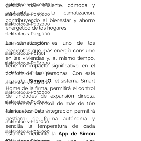
elektrotools-P040000
gestión más eficiente, cómoda y 
sostenible de la climatización, 
elektrotools-P059000
contribuyendo al bienestar y ahorro 
elektrotools-P002000
energético de los hogares.
elektrotools-P045000
La climatización es uno de los 
elektrotools-P052000
elementos que más energía consume 
elektrotools-P01961
en las viviendas y, al mismo tiempo, 
elektrotools-P064000
tiene un impacto significativo en el 
confort de las personas. Con este 
elektrotools-P099000
acuerdo, 
Simon iO
, el sistema Smart 
elektrotools-P046000
Home de la firma, permitirá el control 
elektrotools-P030000
de unidades de expansión directa, 
elektrotools-P138000
aerotermia y fancoil de más de 160 
fabricantes. Esta integración permitirá 
elektrotools-P066000
gestionar de forma autónoma y 
elektrotools-P102000
sencilla la temperatura de cada 
elektrotools-P036000
estancia mediante la 
App de Simon 