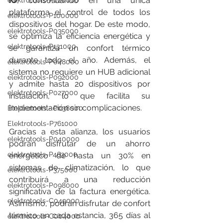
iO
, consolidando en una única 
elektrotools-P020000
plataforma el control de todos los 
elektrotools-P100000
dispositivos del hogar. De este modo, 
elektrotools-P035000
se optimiza la eficiencia energética y 
elektrotools-P131000
se garantiza un confort térmico 
durante todo el año. Además, el 
elektrotools-P048000
sistema no requiere un HUB adicional 
elektrotools-P092000
y admite hasta 20 dispositivos por 
elektrotools-P027000
instalación, lo que facilita su 
implementación sin complicaciones.
Elektrotools - P038000
Elektrotools-P761000
Gracias a esta alianza, los usuarios 
elektrotools-P040000
podrán disfrutar de un ahorro 
elektrotools-P463000
energético de hasta un 30% en 
sistemas de climatización, lo que 
elektrotools-P375000
contribuirá a una reducción 
elektrotools-P098000
significativa de la factura energética. 
elektrotools-C049000
Asimismo, podrán disfrutar de confort 
térmico en cada estancia, 365 días al 
elektrotools-C004000