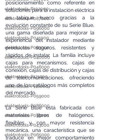
posicionamiento como referente en 
elektrotools-P102000
soluciones para la instalación eléctrica 
en tabique hueco gracias a la 
elektrotools-P087000
evolución constante de su Serie Blue, 
elektrotools-P096000
una gama diseñada para mejorar la 
elektrotools-P041000
experiencia del instalador mediante 
productos seguros, resistentes y 
elektrotools-P083000
rápidos de instalar. La familia incluye 
elektrotools-P040000
cajas para mecanismos, cajas de 
elektrotools-P046000
conexión, cajas de distribución y cajas 
elektrotools-P121000
de telecomunicaciones, ofreciendo 
uno de los catálogos más completos 
elektrotools-P118000
del mercado.
elektrotools-P059000
elektrotools-P086000
La Serie Blue está fabricada con 
materiales libres de halógenos, 
elektrotools-P033000
flexibles y con mayor resistencia 
elektrotools-P043000
mecánica, una característica que se 
elektrotools-P065000
traduce en mejor comportamiento 