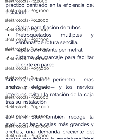
elektrotools-P112000
práctico centrado en la eficiencia del 
elektrotools-P051000
instalador:
elektrotools-P012000
Ojales para fijación de tubos.
elektrotools-P132000
Pretroquelados múltiples y 
elektrotools-P993000
ventanas de rotura sencilla.
elektrotools-P004000
Tapas con rasante perimetral.
Sistema de marcaje para facilitar 
elektrotools-P081000
el corte en pared.
elektrotools-P093000
elektrotools-P053000
Además, el faldón perimetral —más 
ancho y delgado— y los nervios 
elektrotools-P019000
interiores evitan la rotación de la caja 
elektrotools-P021000
tras su instalación.
elektrotools-P054000
elektrotools-P081000
La Serie Blue también recoge la 
evolución hacia cajas más grandes y 
elektrotools-P929000
anchas, una demanda creciente del 
elektrotools-P547000