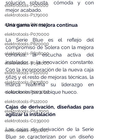
solución robusta, cómoda y con 
elektrotools-P120000
mejor acabado.
elektrotools-P179000
elektrotools-P800300
Una gama en mejora continua
elektrotools-P070000
La Serie Blue es el reflejo del 
elektrotools-P820000
compromiso de Solera con la mejora 
elektrotools-P898000
continua, la escucha activa del 
instalador y la innovación constante. 
elektrotools-P058000
Con la incorporación de la nueva caja 
elektrotools-P110000
5625 y el resto de mejoras técnicas, la 
elektrotools-P979800
marca reafirma su liderazgo en 
soluciones para tabique hueco.
elektrotools-P003000
elektrotools-P122000
Cajas de derivación, diseñadas para 
elektrotools-P547000
agilizar la instalación
elektrotools-C039000
Las cajas de derivación de la Serie 
elektrotools-P536000
Blue se caracterizan por un diseño 