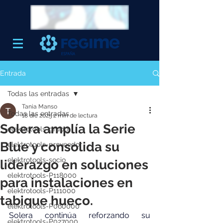
Entrada
Todas las entradas
Tania Manso
Todas las entradas
18 dic 2025
2 min de lectura
Solera amplía la Serie
elektrotools-grupo
Blue y consolida su
elektrotools-proveedor
elektrotools-socio
liderazgo en soluciones
elektrotools-P118000
para instalaciones en
elektrotools-P111000
tabique hueco.
elektrotools-P060000
Solera continúa reforzando su 
elektrotools-P027000