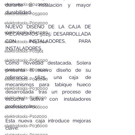
elektrotools-P040000
durante la instalación y mayor 
durabilidad.
elektrotools-P059000
elektrotools-P002000
NUEVO DISEÑO DE LA CAJA DE 
elektrotools-P045000
MECANISMOS 5625: DESARROLLADA 
CON INSTALADORES, PARA 
elektrotools-P052000
INSTALADORES
elektrotools-P01961
elektrotools-P064000
Como novedad destacada, Solera 
elektrotools-P099000
presenta el nuevo diseño de su 
referencia 5625, una caja de 
elektrotools-P046000
mecanismos para tabique hueco 
elektrotools-P030000
desarrollada tras un proceso de 
elektrotools-P138000
escucha activa con instaladores 
profesionales.
elektrotools-P066000
elektrotools-P102000
Esta nueva caja introduce mejoras 
elektrotools-P036000
clave: