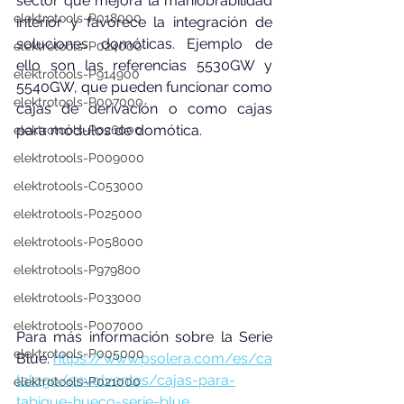
sector que mejora la maniobrabilidad 
elektrotools-P018000
interior y favorece la integración de 
soluciones domóticas. Ejemplo de 
elektrotools-P024000
ello son las referencias 5530GW y 
elektrotools-P914900
5540GW, que pueden funcionar como 
elektrotools-P007000
cajas de derivación o como cajas 
para módulos de domótica.
elektrotools-P026000
elektrotools-P009000
elektrotools-C053000
elektrotools-P025000
elektrotools-P058000
elektrotools-P979800
elektrotools-P033000
elektrotools-P007000
Para más información sobre la Serie 
elektrotools-P005000
Blue:
https://www.psolera.com/es/ca
talogo/envolventes/cajas-para-
elektrotools-P021000
tabique-hueco-serie-blue