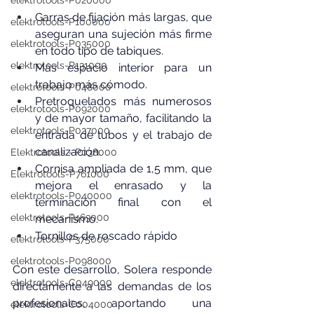
elektrotools-P020000
Garras de fijación más largas, que 
elektrotools-P100000
aseguran una sujeción más firme 
elektrotools-P035000
en todo tipo de tabiques.
elektrotools-P131000
Más espacio interior para un 
trabajo más cómodo. 
elektrotools-P048000
Pretroquelados más numerosos 
elektrotools-P092000
y de mayor tamaño, facilitando la 
elektrotools-P027000
entrada de tubos y el trabajo de 
canalización.
Elektrotools - P038000
Cornisa ampliada de 1,5 mm, que 
Elektrotools-P761000
mejora el enrasado y la 
elektrotools-P040000
terminación final con el 
elektrotools-P463000
mecanismo.
Tornillos de roscado rápido
elektrotools-P375000
elektrotools-P098000
Con este desarrollo, Solera responde 
elektrotools-C049000
directamente a las demandas de los 
profesionales, aportando una 
elektrotools-C004000