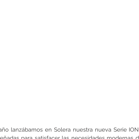
rotools-P086000
elektrotools-P033000
elektrotools-P043
rotools-P040000
elektrotools-P059000
elektrotools-P00
rotools-P052000
elektrotools-P01961
elektrotools-P06400
rotools-P046000
año lanzábamos en Solera nuestra nueva Serie ION
señadas para satisfacer las necesidades modernas d