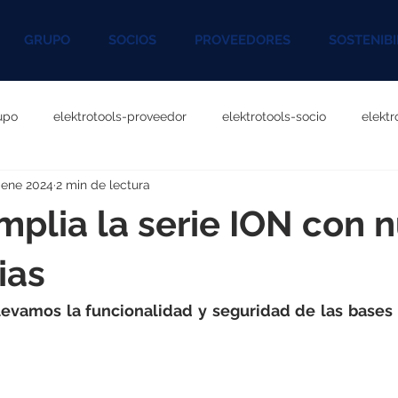
GRUPO
SOCIOS
PROVEEDORES
SOSTENIBI
upo
elektrotools-proveedor
elektrotools-socio
elekt
 ene 2024
2 min de lectura
otools-P060000
elektrotools-P027000
elektrotools-P1020
mplia la serie ION con 
rotools-P096000
elektrotools-P041000
elektrotools-P083
ias
llevamos la funcionalidad y seguridad de las bases 
rotools-P046000
elektrotools-P121000
elektrotools-P1180