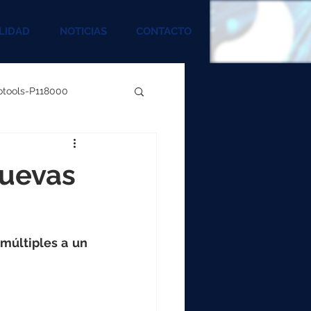
LIDAD
NOTICIAS
CONTACTO
rotools-P118000
00
nuevas
000
múltiples a un 
00