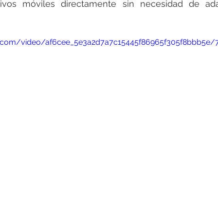
tivos móviles directamente sin necesidad de adap
tic.com/video/af6cee_5e3a2d7a7c15445f86965f305f8bbb5e/