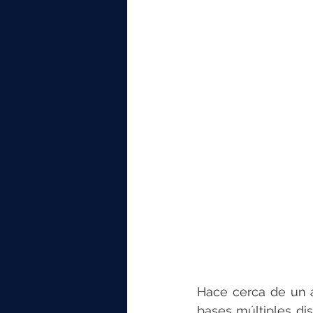
elektrotools-P059000
elekt
elektrotools-P065000
elekt
elektrotools-P045000
elekt
elektrotools-P099000
elekt
Hace cerca de un 
bases múltiples di