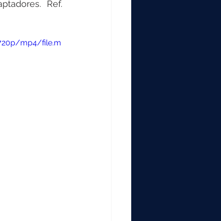
tadores. Ref. 
720p/mp4/file.m