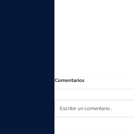
Comentarios
Escribir un comentario...
La colección Element
crece con Iska