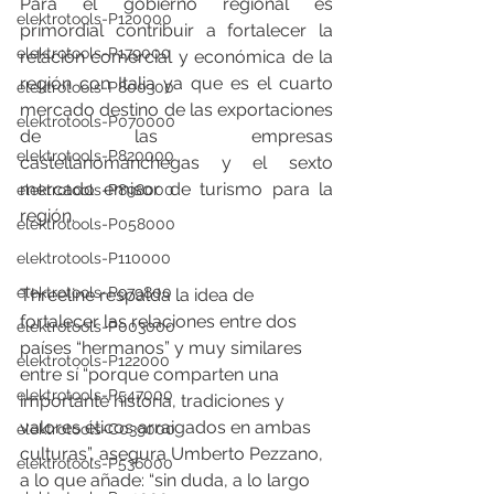
Para el gobierno regional es 
elektrotools-P120000
primordial contribuir a fortalecer la 
elektrotools-P179000
relación comercial y económica de la 
región con Italia ya que es el cuarto 
elektrotools-P800300
mercado destino de las exportaciones 
elektrotools-P070000
de las empresas 
elektrotools-P820000
castellanomanchegas y el sexto 
mercado emisor de turismo para la 
elektrotools-P898000
región.
elektrotools-P058000
elektrotools-P110000
elektrotools-P979800
Threeline respalda la idea de 
fortalecer las relaciones entre dos 
elektrotools-P003000
países “hermanos” y muy similares 
elektrotools-P122000
entre sí “porque comparten una 
elektrotools-P547000
importante historia, tradiciones y 
valores éticos arraigados en ambas 
elektrotools-C039000
culturas”, asegura Umberto Pezzano, 
elektrotools-P536000
a lo que añade: “sin duda, a lo largo 