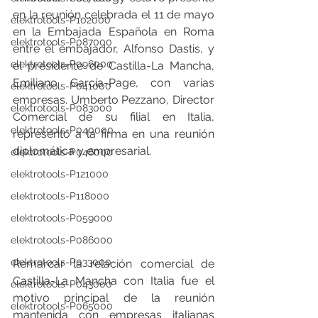
en la reunión celebrada el 11 de mayo 
elektrotools-P102000
en la Embajada Española en Roma 
elektrotools-P087000
entre el embajador, Alfonso Dastis, y 
elektrotools-P096000
el presidente de Castilla-La Mancha, 
Emiliano García-Page, con varias 
elektrotools-P041000
empresas. Umberto Pezzano, Director 
elektrotools-P083000
Comercial de su filial en Italia, 
elektrotools-P040000
representó a la firma en una reunión 
diplomática y empresarial.
elektrotools-P046000
elektrotools-P121000
elektrotools-P118000
elektrotools-P059000
elektrotools-P086000
elektrotools-P033000
Remarcar la relación comercial de 
Castilla-La Mancha con Italia fue el 
elektrotools-P043000
motivo principal de la reunión 
elektrotools-P065000
mantenida con empresas italianas 