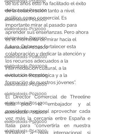
elektrotools-P112000
de los años esto ha facilitado el éxito 
de la colaboración tanto a nivel 
elektrotools-P051000
político como comercial. Es 
elektrotools-P012000
importante mirar al pasado para 
elektrotools-P132000
aprender sus enseñanzas. Pero ahora 
elektrotools-P993000
es el momento de mirar hacia el 
futuro. Debemos fortalecer esta 
elektrotools-P004000
colaboración y dedicar la atención y 
elektrotools-P081000
los recursos adecuados a la 
elektrotools-P093000
intermediación cultural, a la 
evolución tecnológica y a la 
elektrotools-P053000
formación de nuestros jóvenes”. 
elektrotools-P019000
elektrotools-P021000
El Director Comercial de Threeline 
elektrotools-P054000
Italia pidió al embajador y al 
presidente regional aprovechar cada 
elektrotools-P081000
vez más la cercanía entre España e 
elektrotools-P929000
Italia para “convertirla en nuestra 
elektrotools-P547000
fortaleza a nivel internacional si 