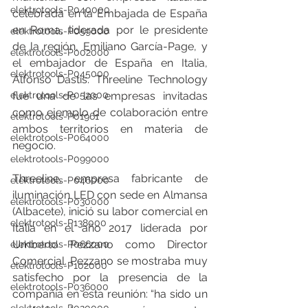
elektrotools-P040000
celebrada en la Embajada de España 
en Roma, liderada por le presidente 
elektrotools-P059000
de la región, Emiliano García-Page, y 
elektrotools-P002000
el embajador de España en Italia, 
elektrotools-P045000
Alfonso Dastis. Threeline Technology 
fue una de las empresas invitadas 
elektrotools-P052000
como ejemplo de colaboración entre 
elektrotools-P01961
ambos territorios en materia de 
elektrotools-P064000
negocio. 
elektrotools-P099000
Threeline, empresa fabricante de 
elektrotools-P046000
iluminación LED con sede en Almansa 
elektrotools-P030000
(Albacete), inició su labor comercial en 
elektrotools-P138000
Italia en el año 2017 liderada por 
Umberto Pezzano como Director 
elektrotools-P066000
Comercial. Pezzano se mostraba muy 
elektrotools-P102000
satisfecho por la presencia de la 
elektrotools-P036000
compañía en esta reunión: “ha sido un 