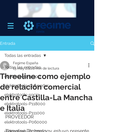
Entrada
Todas las entradas
Fegime España
Todas las entradas
13 may 2021
2 min de lectura
Threeline como ejemplo
elektrotools-grupo
de relación comercial
elektrotools-proveedor
elektrotools-socio
entre Castilla-La Mancha
elektrotools-P118000
e Italia
elektrotools-P111000
PROVEEDOR
elektrotools-P060000
Threeline Technology estuvo presente 
elektrotools-P027000