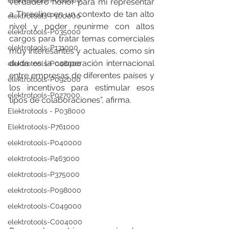
elektrotools-P020000
verdadero honor para mí representar 
a Threeline en un contexto de tan alto 
elektrotools-P100000
nivel y poder reunirme con altos 
elektrotools-P035000
cargos para tratar temas comerciales 
elektrotools-P131000
muy interesantes y actuales, como sin 
duda es la cooperación internacional 
elektrotools-P048000
entre empresas de diferentes países y 
elektrotools-P092000
los incentivos para estimular esos 
elektrotools-P027000
tipos de colaboraciones”, afirma.
Elektrotools - P038000
Elektrotools-P761000
elektrotools-P040000
elektrotools-P463000
elektrotools-P375000
elektrotools-P098000
elektrotools-C049000
elektrotools-C004000