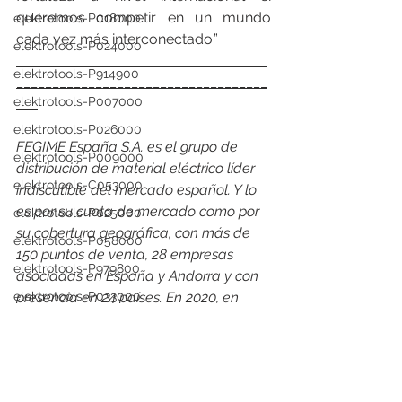
queremos competir en un mundo 
elektrotools-P018000
cada vez más interconectado.”
elektrotools-P024000
___________________________________
elektrotools-P914900
___________________________________
elektrotools-P007000
___
elektrotools-P026000
FEGIME España S.A. es el grupo de 
elektrotools-P009000
distribución de material eléctrico líder 
elektrotools-C053000
indiscutible del mercado español. Y lo 
es por su cuota de mercado como por 
elektrotools-P025000
su cobertura geográfica, con más de 
elektrotools-P058000
150 puntos de venta, 28 empresas 
elektrotools-P979800
asociadas en España y Andorra y con 
presencia en 24 países. En 2020, en 
elektrotools-P033000
España facturó un consolidado de 476 
elektrotools-P007000
millones de euros en venta de material 
elektrotools-P005000
eléctrico, alcanzando una cuota de 
elektrotools-P021000
mercado del 15%