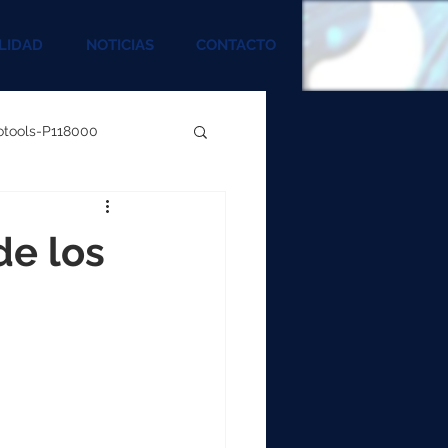
LIDAD
NOTICIAS
CONTACTO
rotools-P118000
00
de los
000
00