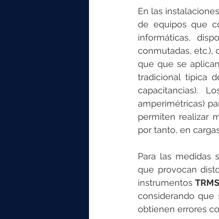
En las instalacion
de equipos que co
informáticas, dis
conmutadas, etc.), 
que que se aplican
tradicional típica 
capacitancias). L
amperimétricas) par
permiten realizar 
por tanto, en cargas
Para las medidas s
que provocan disto
instrumentos 
TRMS 
considerando que s
obtienen errores con