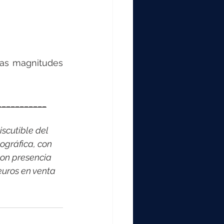
las magnitudes 
___________
scutible del 
ográfica, con 
on presencia 
euros en venta 