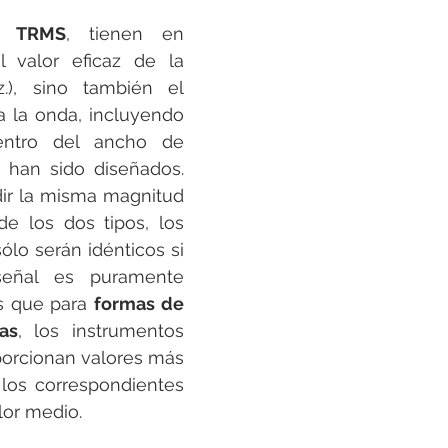
s 
TRMS
, tienen en 
 valor eficaz de la 
.), sino también el 
a la onda, incluyendo 
entro del ancho de 
han sido diseñados. 
dir la misma magnitud 
e los dos tipos, los 
ólo serán idénticos si 
eñal es puramente 
s que para 
formas de 
as
, los instrumentos 
orcionan valores más 
 los correspondientes 
lor medio.