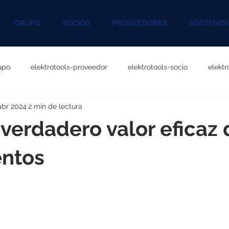
GRUPO
SOCIOS
PROVEEDORES
SOSTENIBI
upo
elektrotools-proveedor
elektrotools-socio
elekt
abr 2024
2 min de lectura
otools-P060000
elektrotools-P027000
elektrotools-P1020
verdadero valor eficaz 
rotools-P096000
elektrotools-P041000
elektrotools-P083
entos
rotools-P046000
elektrotools-P121000
elektrotools-P1180