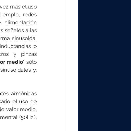
vez más el uso 
ejemplo, redes 
 alimentación 
 señales a las 
rma sinusoidal 
inductancias o 
ros y pinzas 
lor medio
" sólo 
inusoidales y, 
tes armónicas 
rio el uso de 
e valor medio, 
ental (50Hz.), 