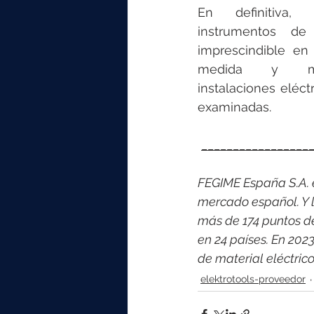
En definitiva, 
instrumentos d
imprescindible en 
medida y man
instalaciones eléct
examinadas.
_________________
FEGIME España S.A. es
mercado español. Y l
más de 174 puntos d
en 24 países. En 202
de material eléctri
elektrotools-proveedor