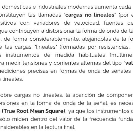
es domésticas e industriales modernas aumenta cada 
nstituyen las llamadas "
cargas no lineales
" (por 
positivos con variadores de velocidad, fuentes de
que contribuyen a distorsionar la forma de onda de las
, de forma considerablemente, alejándolas de la fo
de las cargas "lineales" (formadas por resistencias, 
os instrumentos de medida habituales (multímet
a medir tensiones y corrientes alternas del tipo "
va
mediciones precisas en formas de onda de señales s
 lineales.
obre cargas no lineales, la aparición de componen
rsiones en la forma de onda de la señal, es necesa
(True Root Mean Square)
, ya que los instrumentos d
ólo miden dentro del valor de la frecuencia fundam
siderables en la lectura final.