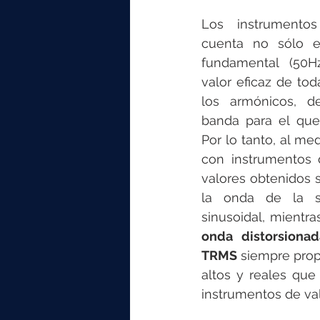
Los instrumento
cuenta no sólo el
fundamental (50Hz
valor eficaz de tod
los armónicos, d
banda para el que 
Por lo tanto, al me
con instrumentos d
valores obtenidos s
la onda de la s
sinusoidal, mientra
onda distorsionad
TRMS
 siempre prop
altos y reales que
instrumentos de va