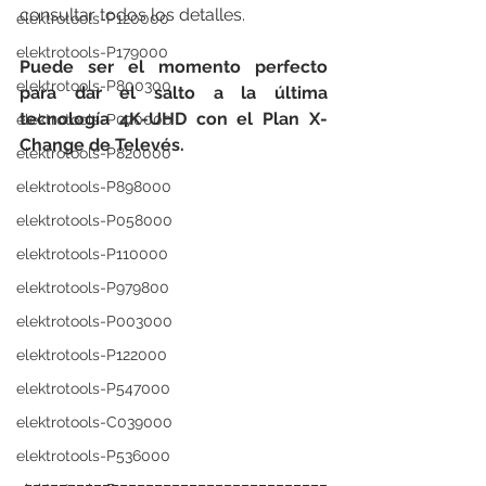
consultar todos los detalles.
elektrotools-P120000
elektrotools-P179000
Puede ser el momento perfecto 
elektrotools-P800300
para dar el salto a la última 
tecnología 4K-UHD con el Plan X-
elektrotools-P070000
Change de Televés.
elektrotools-P820000
elektrotools-P898000
elektrotools-P058000
elektrotools-P110000
elektrotools-P979800
elektrotools-P003000
elektrotools-P122000
elektrotools-P547000
elektrotools-C039000
elektrotools-P536000
___________________________________