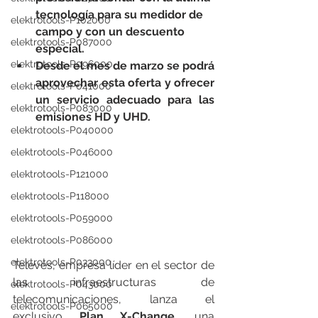
tecnología para su medidor de 
elektrotools-P102000
campo y con un descuento 
elektrotools-P087000
especial.
elektrotools-P096000
Desde el mes de marzo se podrá 
aprovechar esta oferta y ofrecer 
elektrotools-P041000
un servicio adecuado para las 
elektrotools-P083000
emisiones HD y UHD.
elektrotools-P040000
elektrotools-P046000
elektrotools-P121000
elektrotools-P118000
elektrotools-P059000
elektrotools-P086000
elektrotools-P033000
Televés, empresa líder en el sector de 
las infraestructuras de 
elektrotools-P043000
telecomunicaciones, lanza el 
elektrotools-P065000
exclusivo 
Plan X-Change
, una 