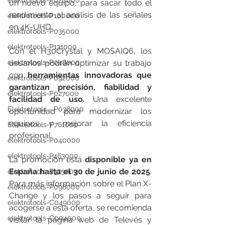
elektrotools-P020000
un nuevo equipo, para sacar todo el 
rendimiento al análisis de las señales 
elektrotools-P100000
en 4K-UHD.
elektrotools-P035000
elektrotools-P131000
Con el H30Crystal y MOSAIQ6, los 
elektrotools-P048000
usuarios podrán optimizar su trabajo 
con 
herramientas innovadoras que 
elektrotools-P092000
garantizan precisión, fiabilidad y 
elektrotools-P027000
facilidad de uso. 
Una excelente 
Elektrotools - P038000
oportunidad para modernizar los 
equipos y mejorar la eficiencia 
Elektrotools-P761000
profesional.
elektrotools-P040000
elektrotools-P463000
La promoción está 
disponible ya en 
España hasta el 30 de junio de 2025
. 
elektrotools-P375000
Para más información sobre el Plan X-
elektrotools-P098000
Change y los pasos a seguir para 
elektrotools-C049000
acogerse a esta oferta, se recomienda 
elektrotools-C004000
visitar la página web de Televés y 