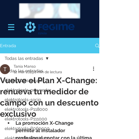
Entrada
Todas las entradas
Tania Manso
Todas las entradas
12 mar 2025
2 min de lectura
Vuelve el Plan X-Change:
elektrotools-grupo
renueva tu medidor de
elektrotools-proveedor
elektrotools-socio
campo con un descuento
elektrotools-P118000
exclusivo
elektrotools-P111000
La promoción X-Change 
elektrotools-P060000
permite al instalador 
profesional contar con la última 
elektrotools-P027000