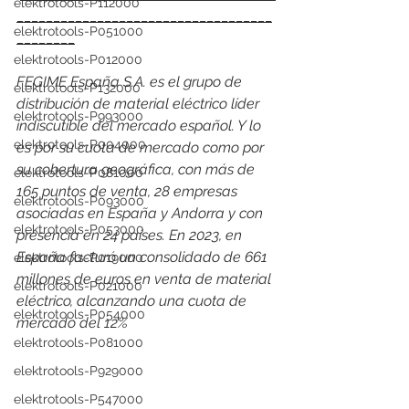
elektrotools-P112000
___________________________________
elektrotools-P051000
________
elektrotools-P012000
FEGIME España S.A. es el grupo de 
elektrotools-P132000
distribución de material eléctrico líder 
elektrotools-P993000
indiscutible del mercado español. Y lo 
elektrotools-P004000
es por su cuota de mercado como por 
su cobertura geográfica, con más de 
elektrotools-P081000
165 puntos de venta, 28 empresas 
elektrotools-P093000
asociadas en España y Andorra y con 
elektrotools-P053000
presencia en 24 países. En 2023, en 
España facturó un consolidado de 661 
elektrotools-P019000
millones de euros en venta de material 
elektrotools-P021000
eléctrico, alcanzando una cuota de 
elektrotools-P054000
mercado del 12%
elektrotools-P081000
elektrotools-P929000
elektrotools-P547000