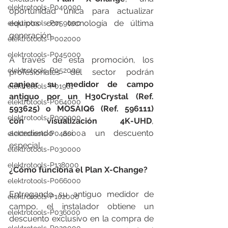
elektrotools-P040000
oportunidad única para actualizar 
equipos con tecnología de última 
elektrotools-P059000
generación. 
elektrotools-P002000
elektrotools-P045000
A través de esta promoción, los 
elektrotools-P052000
profesionales del sector podrán 
canjear su medidor de campo 
elektrotools-P01961
antiguo por un H30Crystal (Ref. 
elektrotools-P064000
593625) o MOSAIQ6 (Ref. 596111) 
elektrotools-P099000
con visualización 4K-UHD
, 
accediendo así a un descuento 
elektrotools-P046000
especial.
elektrotools-P030000
elektrotools-P138000
¿Cómo funciona el Plan X-Change?
elektrotools-P066000
Entregando su antiguo medidor de 
elektrotools-P102000
campo, el instalador obtiene un 
elektrotools-P036000
descuento exclusivo en la compra de 