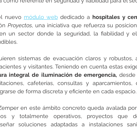
úa como referente en seguridad y fiabilidad para el sec
l nuevo 
módulo web
 dedicado a 
hospitales y cen
ón 
Proyectos
, una iniciativa que refuerza su posici
 en un sector donde la seguridad, la fiabilidad y e
dibles.
uieren sistemas de evacuación claros y robustos, a
acientes y visitantes. Teniendo en cuenta estas exig
ura integral de iluminación de emergencia,
 desde 
itaciones, cafeterías, consultas y aparcamientos, 
grarse de forma discreta y eficiente en cada espacio.
Zemper en este ámbito concreto queda avalada por l
ados y totalmente operativos, proyectos que d
señar soluciones adaptadas a instalaciones sanit