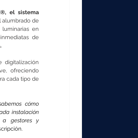
®, el sistema 
el alumbrado de 
luminarias en 
inmediatas de 
.
igitalización 
sectorial, que a lo largo del año se ampliará a otros ámbitos clave, ofreciendo 
ra cada tipo de 
 sabemos cómo 
da instalación 
 a gestores y 
cripción.