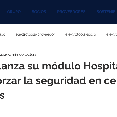
GRUPO
SOCIOS
PROVEEDORES
SOSTENIBI
upo
elektrotools-proveedor
elektrotools-socio
elekt
 2025
2 min de lectura
otools-P060000
elektrotools-P027000
elektrotools-P1020
lanza su módulo Hospit
rotools-P096000
elektrotools-P041000
elektrotools-P083
orzar la seguridad en ce
s
rotools-P046000
elektrotools-P121000
elektrotools-P1180