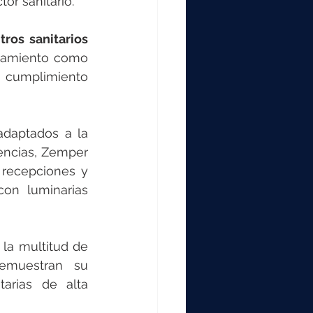
tor sanitario.
tros sanitarios
onamiento como 
l cumplimiento 
daptados a la 
encias, Zemper 
recepciones y 
con luminarias 
a multitud de 
emuestran su 
arias de alta 