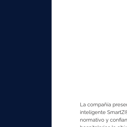
elektrotools-P059000
elekt
elektrotools-P065000
elekt
elektrotools-P045000
elekt
elektrotools-P099000
elekt
La compañía presen
inteligente SmartZ
normativo y confian