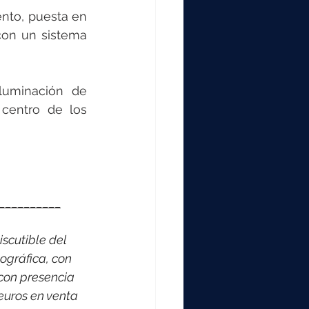
ento, puesta en 
on un sistema 
luminación de 
centro de los 
__________
scutible del 
ográfica, con 
con presencia 
euros en venta 