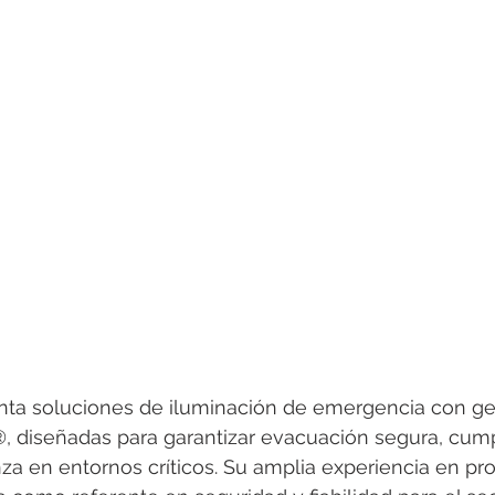
rotools-P086000
elektrotools-P033000
elektrotools-P043
rotools-P040000
elektrotools-P059000
elektrotools-P00
rotools-P052000
elektrotools-P01961
elektrotools-P06400
rotools-P046000
ta soluciones de iluminación de emergencia con ge
®, diseñadas para garantizar evacuación segura, cum
za en entornos críticos. Su amplia experiencia en pr