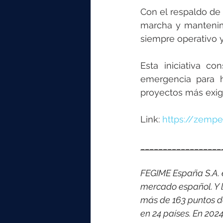
Con el respaldo de
marcha y mantenim
siempre operativo 
Esta iniciativa c
emergencia para h
proyectos más exige
Link: 
https://zempe
__________________
FEGIME España S.A. es
mercado español. Y l
más de 163 puntos d
en 24 países. 
En 2024