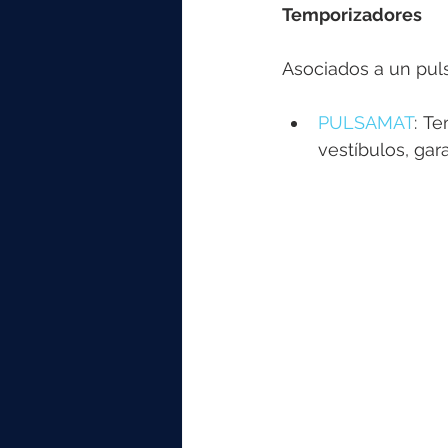
Temporizadores
Asociados a un puls
PULSAMAT
: Te
vestíbulos, gar