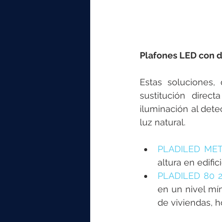
Plafones LED con 
Estas soluciones,
sustitución direc
iluminación al det
luz natural.
PLADILED MET
altura en edific
PLADILED 80 
en un nivel mín
de viviendas, ho