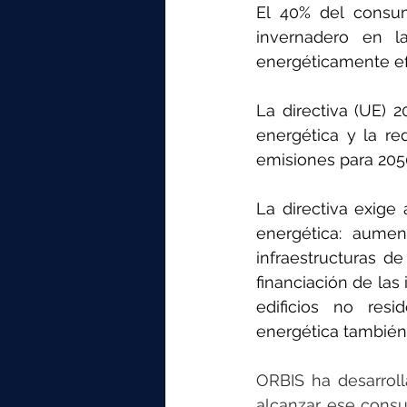
elektrotools-P059000
elekt
El 40% del consu
invernadero en l
energéticamente ef
elektrotools-P065000
elekt
La directiva (UE) 2
energética y la re
elektrotools-P045000
elekt
emisiones para 205
La directiva exige
elektrotools-P099000
elekt
energética: aument
infraestructuras de
financiación de las
edificios no resi
energética también
ORBIS ha desarroll
alcanzar ese consu