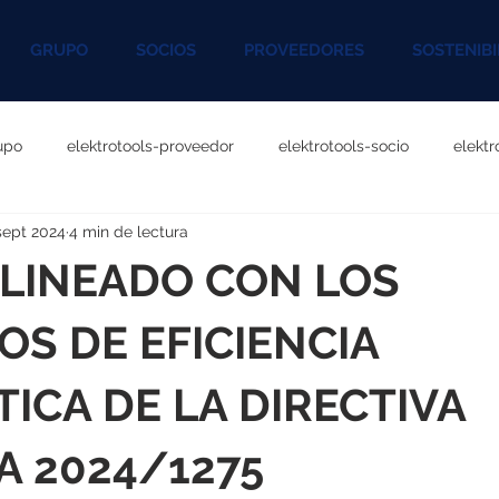
GRUPO
SOCIOS
PROVEEDORES
SOSTENIBI
upo
elektrotools-proveedor
elektrotools-socio
elekt
sept 2024
4 min de lectura
otools-P060000
elektrotools-P027000
elektrotools-P1020
ALINEADO CON LOS
rotools-P096000
elektrotools-P041000
elektrotools-P083
OS DE EFICIENCIA
ICA DE LA DIRECTIVA
rotools-P046000
elektrotools-P121000
elektrotools-P1180
 2024/1275