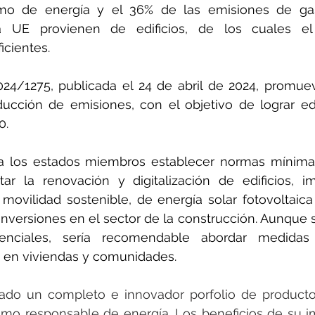
rotools-P086000
elektrotools-P033000
elektrotools-P043
mo de energía y el 36% de las emisiones de gas
a UE provienen de edificios, de los cuales e
icientes.
rotools-P040000
elektrotools-P059000
elektrotools-P00
024/1275, publicada el 24 de abril de 2024, promueve
ducción de emisiones, con el objetivo de lograr edi
rotools-P052000
elektrotools-P01961
elektrotools-P06400
0.
 a los estados miembros establecer normas mínimas 
rotools-P046000
ar la renovación y digitalización de edificios, im
 movilidad sostenible, de energía solar fotovoltaic
 inversiones en el sector de la construcción. Aunque s
denciales, sería recomendable abordar medidas 
 en viviendas y comunidades.
ado un completo e innovador porfolio de productos 
mo responsable de energía. Los beneficios de su i