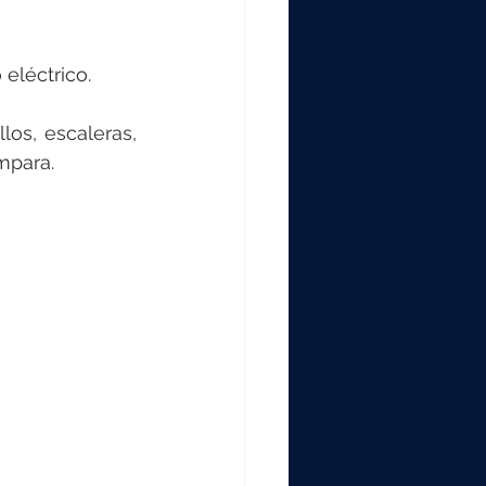
eléctrico.
os, escaleras, 
mpara.