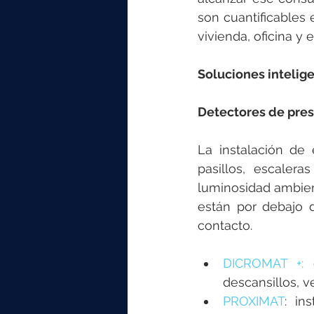
son cuantificables
vivienda, oficina y ed
Soluciones intelige
Detectores de pre
La instalación de
pasillos, escaler
luminosidad ambien
están por debajo d
contacto.
DICROMAT +:
 
descansillos, v
PROXIMAT
: in