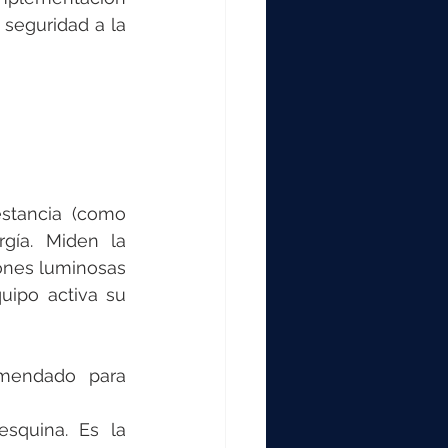
seguridad a la 
stancia (como 
gía. Miden la 
ones luminosas 
ipo activa su 
mendado para 
esquina. Es la 