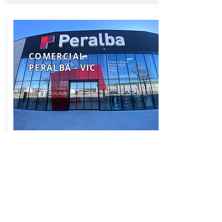
COMERCIAL
PERALBA - VIC
A58910001
Vic
Carrer Santiago Ramon y Cajal, 4
08500
Contacto
938 860 452