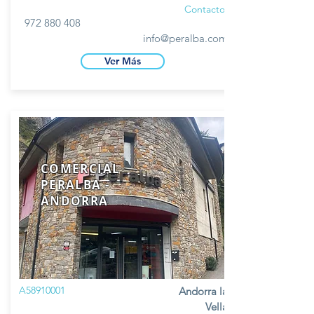
Contacto
972 880 408
info@peralba.com
Ver Más
COMERCIAL
PERALBA -
ANDORRA
A58910001
Andorra la
Vella