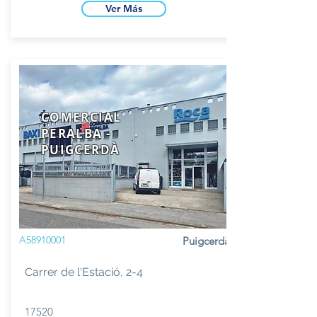
Ver Más
COMERCIAL
PERALBA -
PUIGCERDÀ
A58910001
Puigcerdà
Carrer de l'Estació, 2-4
17520