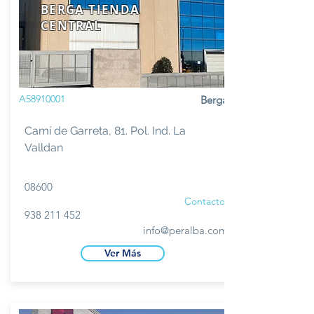
BERGA TIENDA
CENTRAL
A58910001
Berga
Camí de Garreta, 81. Pol. Ind. La
Valldan
08600
Contacto
938 211 452
info@peralba.com
Ver Más