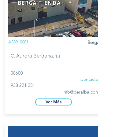
BERGA TIENDA
A58910001
Berga
C. Aurora Bertrana, 13
08600
Contacto
938 221 251
info@peralba.com
Ver Más