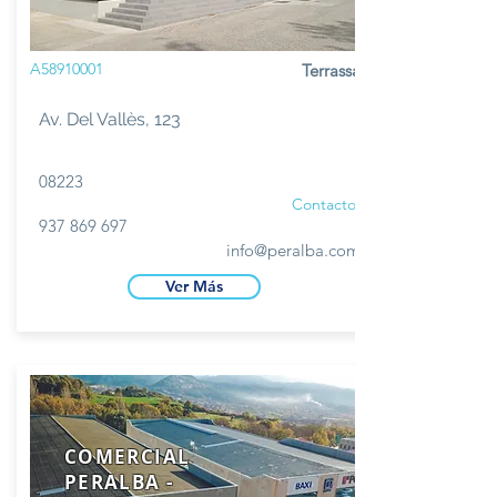
A58910001
Terrassa
Av. Del Vallès, 123
08223
Contacto
937 869 697
info@peralba.com
Ver Más
COMERCIAL
PERALBA -