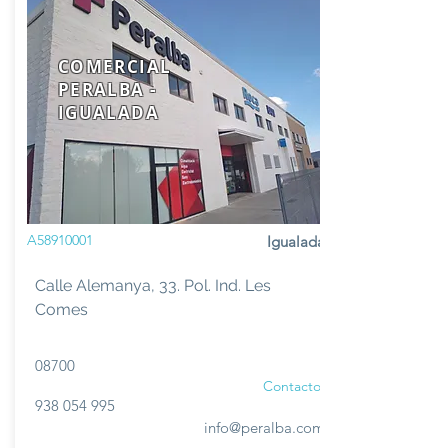
COMERCIAL
PERALBA -
IGUALADA
A58910001
Igualada
Calle Alemanya, 33. Pol. Ind. Les
Comes
08700
Contacto
938 054 995
info@peralba.com