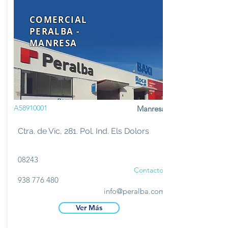
COMERCIAL
PERALBA -
MANRESA
A58910001
Manresa
Ctra. de Vic, 281. Pol. Ind. Els Dolors
08243
Contacto
938 776 480
info@peralba.com
Ver Más